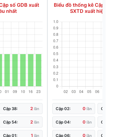
 Cặp số GDB xuất
Biểu đồ thống kê Cặp số GĐB XSM
ều nhất
SXTD xuất hiện ít nhất
2
0
0
Cặp 38:
Cặp 02:
Cặp 03:
lần
lần
lầ
2
0
0
Cặp 54:
Cặp 04:
Cặp 05:
lần
lần
lầ
1
0
0
Cặp 01:
Cặp 06:
Cặp 07:
lần
lần
lầ