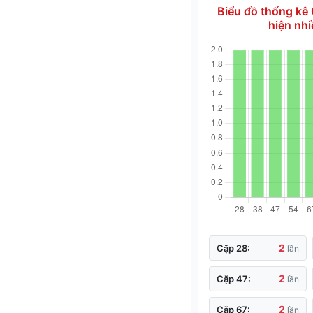
Biểu đồ thống kê
hiện nhi
2
Cặp 28:
lần
2
Cặp 47:
lần
2
Cặp 67:
lần