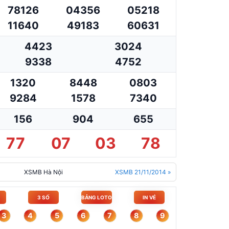
78126
04356
05218
11640
49183
60631
4423
3024
9338
4752
1320
8448
0803
9284
1578
7340
156
904
655
77
07
03
78
XSMB Hà Nội
XSMB 21/11/2014 »
3 SỐ
BẢNG LOTO
IN VÉ
3
4
5
6
7
8
9