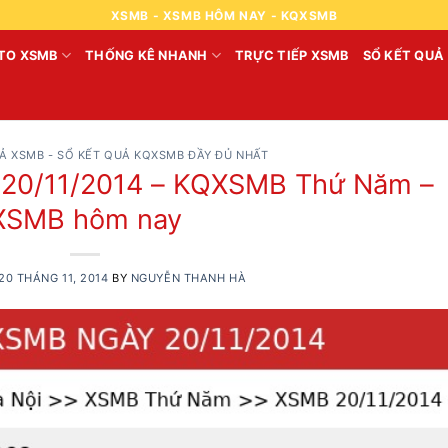
XSMB - XSMB HÔM NAY - KQXSMB
TO XSMB
THỐNG KÊ NHANH
TRỰC TIẾP XSMB
SỔ KẾT QUẢ
UẢ XSMB - SỔ KẾT QUẢ KQXSMB ĐẦY ĐỦ NHẤT
 20/11/2014 – KQXSMB Thứ Năm –
XSMB hôm nay
20 THÁNG 11, 2014
BY
NGUYỄN THANH HÀ