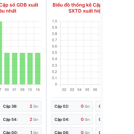
 Cặp số GDB xuất
Biểu đồ thống kê Cặp số GĐB XSM
ều nhất
SXTD xuất hiện ít nhất
2
0
0
Cặp 38:
Cặp 02:
Cặp 03:
lần
lần
lầ
2
0
0
Cặp 54:
Cặp 04:
Cặp 05:
lần
lần
lầ
1
0
0
Cặp 00:
Cặp 06:
Cặp 07:
lần
lần
lầ