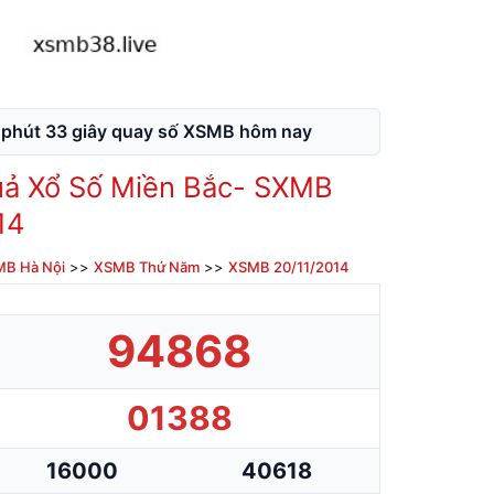
 phút 32 giây quay số XSMB hôm nay
uả Xổ Số Miền Bắc- SXMB
14
B Hà Nội
>>
XSMB Thứ Năm
>>
XSMB 20/11/2014
94868
01388
16000
40618