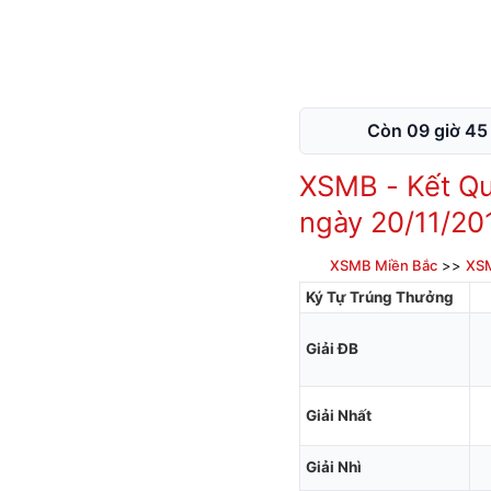
Còn 09 giờ 45
XSMB - Kết Q
ngày 20/11/20
XSMB Miền Bắc
>>
XSM
Ký Tự Trúng Thưởng
Giải ĐB
Giải Nhất
Giải Nhì