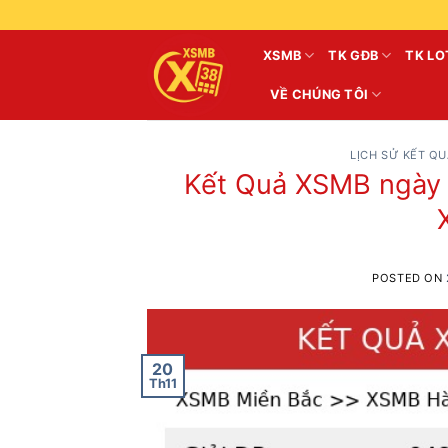
Skip
to
XSMB
TK GĐB
TK LO
content
VỀ CHÚNG TÔI
LỊCH SỬ KẾT Q
Kết Quả XSMB ngày
POSTED ON
20
Th11