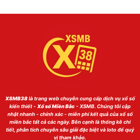
XSMB38
là trang web chuyên cung cấp dịch vụ xổ số
kiến thiết -
Xổ số Miền Bắc
- XSMB. Chúng tôi cập
nhật nhanh - chính xác - miễn phí kết quả của xổ số
miền bắc tất cả các ngày. Bên cạnh là thống kê chi
tiết, phân tích chuyên sâu giải đặc biệt và loto để quý
vị tham khảo.