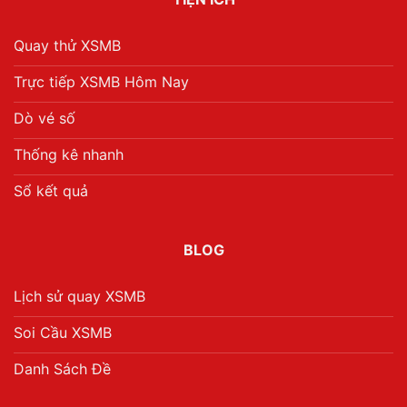
Thống kê giải đặc biệt theo tháng XSMB
Quay thử XSMB
Thống kê giải đặc biệt theo tuần XSMB
Trực tiếp XSMB Hôm Nay
Dò vé số
Thống kê nhanh
Sổ kết quả
BLOG
Lịch sử quay XSMB
Soi Cầu XSMB
Danh Sách Đề
VỀ XSMB38.LIVE