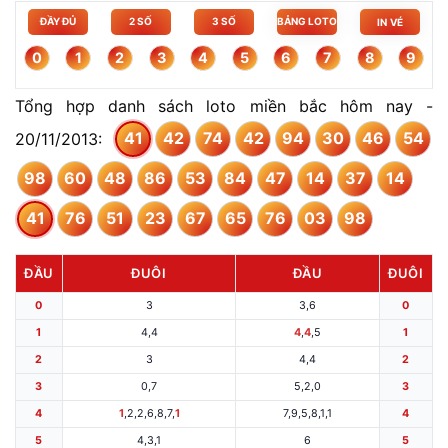
0
1
2
3
4
5
6
7
8
9
Tổng hợp danh sách loto miền bắc hôm nay -
20/11/2013:
41
42
74
42
94
30
46
54
98
60
48
86
53
84
47
14
37
14
41
76
51
23
67
65
76
03
98
ĐẦU
ĐUÔI
ĐẦU
ĐUÔI
0
3
3,6
0
1
4,4
4
,
4
,5
1
2
3
4,4
2
3
0,7
5,2,0
3
4
1
,2,2,6,8,7,
1
7,9,5,8,1,1
4
5
4,3,1
6
5
6
0,7,5
4,8,7,7
6