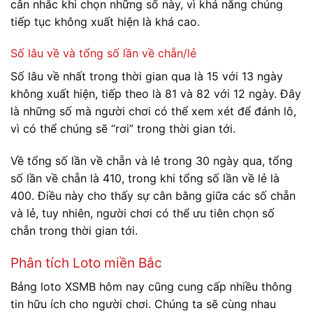
tiếp tục không xuất hiện là khá cao.
Số lâu về và tổng số lần về chẵn/lẻ
Số lâu về nhất trong thời gian qua là 15 với 13 ngày
không xuất hiện, tiếp theo là 81 và 82 với 12 ngày. Đây
là những số mà người chơi có thể xem xét để đánh lô,
vì có thể chúng sẽ “rơi” trong thời gian tới.
Về tổng số lần về chẵn và lẻ trong 30 ngày qua, tổng
số lần về chẵn là 410, trong khi tổng số lần về lẻ là
400. Điều này cho thấy sự cân bằng giữa các số chẵn
và lẻ, tuy nhiên, người chơi có thể ưu tiên chọn số
chẵn trong thời gian tới.
Phân tích Loto miền Bắc
Bảng loto XSMB hôm nay cũng cung cấp nhiều thông
tin hữu ích cho người chơi. Chúng ta sẽ cùng nhau
phân tích các số loto để tìm ra những số có khả năng