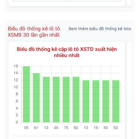
Biểu đồ thống kê lô tô
Xem thêm biểu đồ thống kê loto
XSMB 30 lần gần nhất
Biểu đồ thống kê cặp lô tô XSTD xuất hiện
Bi
nhiều nhất
16
14
Cặp 05:
Cặp 61:
Cặp
lần
lần