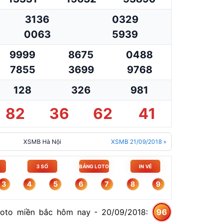
3136
0329
0063
5939
9999
8675
0488
7855
3699
9768
128
326
981
82
36
62
41
XSMB Hà Nội
XSMB 21/09/2018 »
3 SỐ
BẢNG LOTO
IN VÉ
3
4
5
6
7
8
9
loto miền bắc hôm nay - 20/09/2018:
96