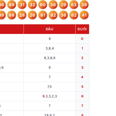
36
89
31
32
90
36
29
63
39
99
68
28
26
81
82
36
62
41
I
ĐẦU
ĐUÔI
9
0
3,8,4
1
8,3,8,6
2
9,6
6
3
7
4
7,5
5
9
,3,3,2,3
6
5
7
7
,2
7,8,6,2
8