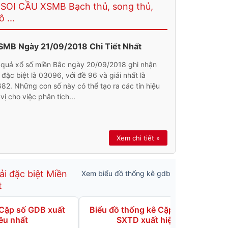
OI CẦU XSMB Bạch thủ, song thủ,
ô ...
XSMB Ngày 21/09/2018 Chi Tiết Nhất
 quả xổ số miền Bắc ngày 20/09/2018 ghi nhận
i đặc biệt là 03096, với đề 96 và giải nhất là
82. Những con số này có thể tạo ra các tín hiệu
 vị cho việc phân tích...
Xem chi tiết »
ải đặc biệt Miền
Xem biểu đồ thống kê gdb
t
 Cặp số GDB xuất
Biểu đồ thống kê Cặp số GĐB XSM
ều nhất
SXTD xuất hiện ít nhất