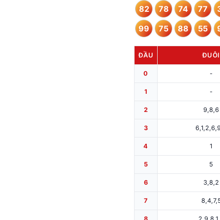
82
78
74
77
99
75
88
55
ĐẦU
ĐUÔ
0
-
1
-
2
9,8,6
3
6,1,2,6,
4
1
5
5
6
3,8,2
7
8,4,7,
8
2,9,8,1