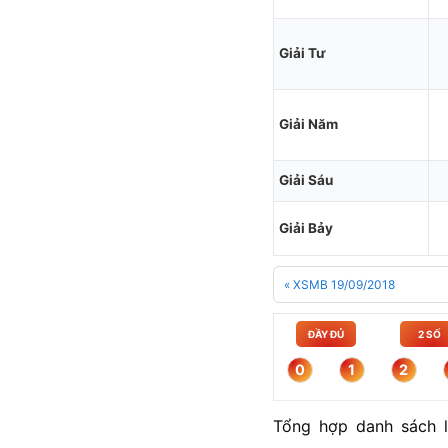
Giải Tư
Giải Năm
Giải Sáu
Giải Bảy
« XSMB 19/09/2018
ĐẦY ĐỦ
2 SỐ
0
1
2
Tổng hợp danh sách 