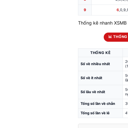
9
6
,0,9,
Thống kê nhanh XSMB 3
📊 THỐNG
THỐNG KÊ
2
Số về nhiều nhất
(
5
Số về ít nhất
l
5
Số lâu về nhất
n
Tổng số lần về chẵn
3
Tổng số lần về lẻ
4