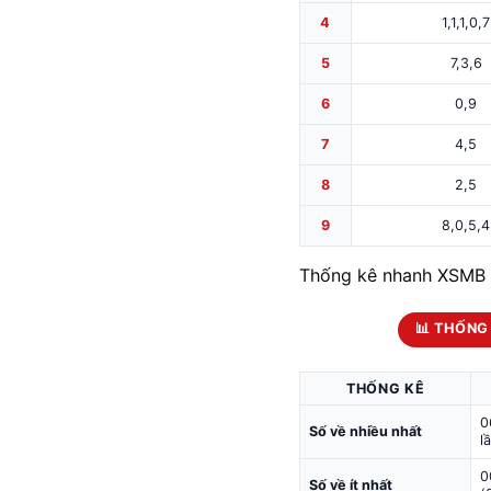
4
1,1,1,0,7
5
7,3,6
6
0,9
7
4,5
8
2,5
9
8,0,5,4
Thống kê nhanh XSMB 
📊 THỐNG
THỐNG KÊ
0
Số về nhiều nhất
l
0
Số về ít nhất