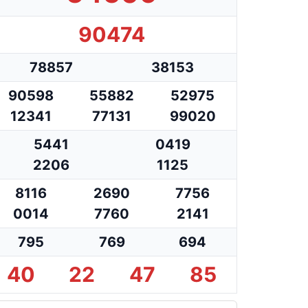
90474
78857
38153
90598
55882
52975
12341
77131
99020
5441
0419
2206
1125
8116
2690
7756
0014
7760
2141
795
769
694
40
22
47
85