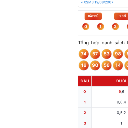
« XSMB 19/08/2007
ĐẦY ĐỦ
2 SỐ
0
1
2
Tổng hợp danh sách 
74
57
53
98
16
90
56
14
ĐẦU
ĐUÔI
0
9
,6
1
9,6,4
2
0,5,2
3
1