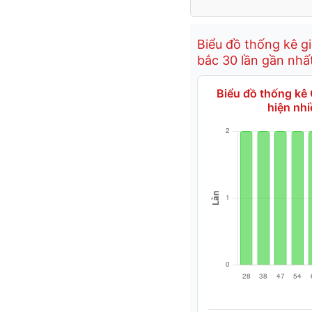
Biểu đồ thống kê gi
bắc 30 lần gần nhấ
Biểu đồ thống kê
hiện nhi