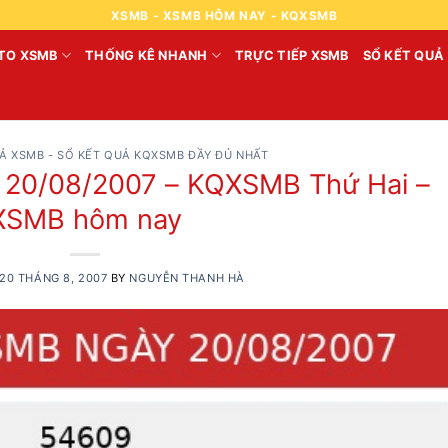
XSMB - XSMB HÔM NAY - KQXSMB
TO XSMB
THỐNG KÊ NHANH
TRỰC TIẾP XSMB
SỔ KẾT QUẢ
UẢ XSMB - SỔ KẾT QUẢ KQXSMB ĐẦY ĐỦ NHẤT
 20/08/2007 – KQXSMB Thứ Hai –
XSMB hôm nay
20 THÁNG 8, 2007
BY
NGUYỄN THANH HÀ