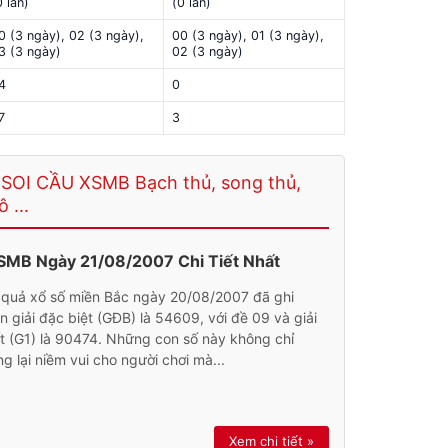
0 lần)
(0 lần)
0 (3 ngày), 02 (3 ngày),
00 (3 ngày), 01 (3 ngày),
3 (3 ngày)
02 (3 ngày)
4
0
7
3
OI CẦU XSMB Bạch thủ, song thủ,
ô ...
XSMB Ngày 21/08/2007 Chi Tiết Nhất
 quả xổ số miền Bắc ngày 20/08/2007 đã ghi
n giải đặc biệt (GĐB) là 54609, với đề 09 và giải
t (G1) là 90474. Những con số này không chỉ
g lại niềm vui cho người chơi mà...
Xem chi tiết »