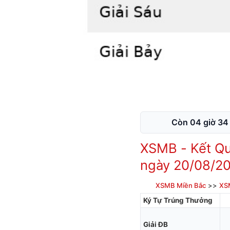
Còn 04 giờ 34
XSMB - Kết Q
ngày 20/08/2
XSMB Miền Bắc
>>
XS
Ký Tự Trúng Thưởng
Giải ĐB