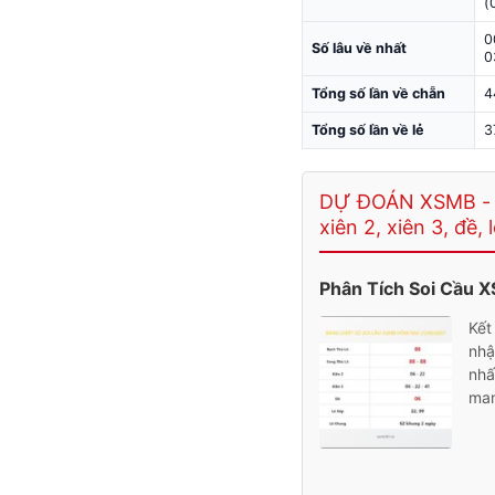
(
0
Số lâu về nhất
0
Tổng số lần về chẵn
4
Tổng số lần về lẻ
3
DỰ ĐOÁN XSMB - S
xiên 2, xiên 3, đề, l
Phân Tích Soi Cầu 
Kết
nhậ
nhấ
man