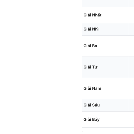
Giải Nhất
Giải Nhì
Giải Ba
Giải Tư
Giải Năm
Giải Sáu
Giải Bảy