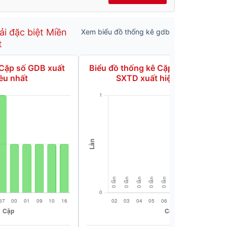
ải đặc biệt Miền
Xem biểu đồ thống kê gdb
t
 Cặp số GDB xuất
Biểu đồ thống kê Cặp số GĐB XSM
ều nhất
SXTD xuất hiện ít nhất