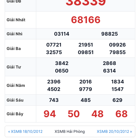
38339
Giải ĐB
68166
Giải Nhất
03114
98825
Giải Nhì
07721
21951
09926
Giải Ba
32575
09851
79855
3842
2868
Giải Tư
0650
6314
2396
2016
1834
Giải Năm
4502
9779
1547
743
485
629
Giải Sáu
94
50
48
68
Giải Bảy
« XSMB 18/10/2012
XSMB Hải Phòng
XSMB 20/10/2012 »