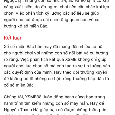
Ngược lại, những con số như 34, 30 và 90 lại ít có khả
năng xuất hiện, do đó người chơi nên cân nhắc khi lựa
chọn. Việc phân tích kỹ lưỡng các số liệu sẽ giúp
người chơi có được cái nhìn tổng quan hơn về xu
hướng xổ số miền Bắc.
Kết luận
Xổ số miền Bắc hôm nay đã mang đến nhiều cơ hội
cho người chơi với những con số nổi bật và xu hướng
rõ ràng. Việc phân tích kết quả XSMB không chỉ giúp
người chơi lựa chọn số mà còn tạo ra sự tin tưởng vào
các quyết định của mình. Hãy theo dõi thường xuyên
để không bỏ lỡ những cơ hội trúng thưởng hấp dẫn từ
xổ số miền Bắc.
Chúng tôi, XSMB38, luôn đồng hành cùng bạn trong
hành trình tìm kiếm những con số may mắn. Hãy để
Nguyễn Thanh Hà giúp bạn có được những thông tin