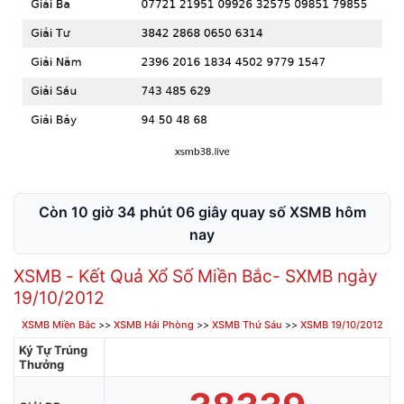
Còn 10 giờ 34 phút 05 giây quay số XSMB hôm
nay
XSMB - Kết Quả Xổ Số Miền Bắc- SXMB ngày
19/10/2012
XSMB Miền Bắc
>>
XSMB Hải Phòng
>>
XSMB Thứ Sáu
>>
XSMB 19/10/2012
Ký Tự Trúng
Thưởng