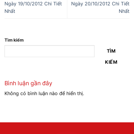
Ngày 19/10/2012 Chi Tiết
Ngày 20/10/2012 Chi Tiết
Nhất
Nhất
Tìm kiếm
TÌM
KIẾM
Bình luận gần đây
Không có bình luận nào để hiển thị.