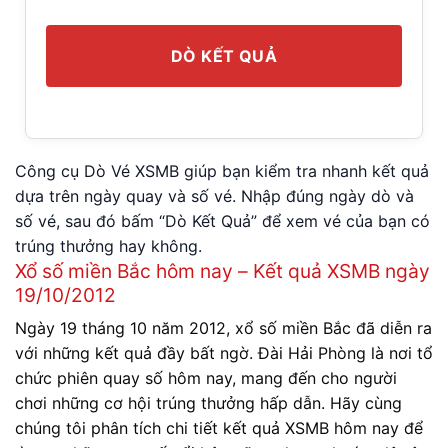
DÒ KẾT QUẢ
Công cụ Dò Vé XSMB giúp bạn kiểm tra nhanh kết quả
dựa trên ngày quay và số vé. Nhập đúng ngày dò và
số vé, sau đó bấm “Dò Kết Quả” để xem vé của bạn có
trúng thưởng hay không.
Xổ số miền Bắc hôm nay – Kết quả XSMB ngày
19/10/2012
Ngày 19 tháng 10 năm 2012, xổ số miền Bắc đã diễn ra
với những kết quả đầy bất ngờ. Đài Hải Phòng là nơi tổ
chức phiên quay số hôm nay, mang đến cho người
chơi những cơ hội trúng thưởng hấp dẫn. Hãy cùng
chúng tôi phân tích chi tiết kết quả XSMB hôm nay để