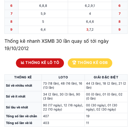
6
6,8,8
6,2,9,1
6
7
5,9
4
7
8
5
6,4,6
8
9
6,4
3
,7,2
9
Thống kê nhanh XSMB 30 lần quay số tới ngày
19/10/2012
📊 THỐNG KÊ LÔ TÔ
🏆 THỐNG KÊ GĐB
THỐNG KÊ
LOTO
GIẢI ĐẶC BIỆT
73 (18 lần), 48 (16 lần), 16
44 (3 lần), 18 (2 lần), 21 (2
Số về nhiều nhất
(13 lần)
lần)
34 (2 lần), 30 (3 lần), 90
00 (0 lần), 01 (0 lần), 02
Số về ít nhất
(3 lần)
(0 lần)
90 (17 ngày), 12 (16 ngày),
00 (30 ngày), 01 (30
Số lâu về nhất
22 (10 ngày)
ngày), 02 (30 ngày)
Tổng số lần về chẵn
407
19
Tổng số lần về lẻ
403
11