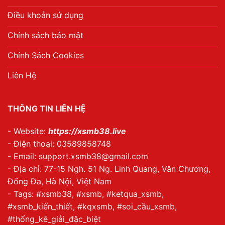
Điều khoản sử dụng
Chính sách bảo mật
Chính Sách Cookies
Liên Hệ
THÔNG TIN LIÊN HỆ
- Website:
https://xsmb38.live
- Điện thoại: 03589858748
- Email: support.xsmb38@gmail.com
- Địa chỉ: 77-15 Ngh. 51 Ng. Linh Quang, Văn Chương,
Đống Đa, Hà Nội, Việt Nam
- Tags: #xsmb38, #xsmb, #ketqua_xsmb,
#xsmb_kiến_thiết, #kqxsmb, #soi_cầu_xsmb,
#thống_kê_giải_đặc_biệt