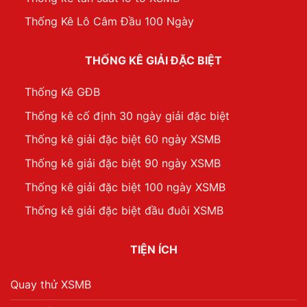
Thống Kê Lô Câm Đầu 100 Ngày
Thống Kê Lô Câm Đuôi MB 100 Ngày
THỐNG KÊ GIẢI ĐẶC BIỆT
Thống kê xiên 3
Thống Kê GĐB
Thống kê & soi cầu xiên 2
Thống kê cố định 30 ngày giải đặc biệt
Thống kê Lô Xiên 4
Thống kê giải đặc biệt 60 ngày XSMB
Thống kê đầu đuôi tổng lô tô
Thống kê giải đặc biệt 90 ngày XSMB
Thống kê giải đặc biệt 100 ngày XSMB
Thống kê giải đặc biệt đầu đuôi XSMB
Thống kê tổng giải đặc biệt XSMB
TIỆN ÍCH
Thống kê giải đặc biệt theo năm XSMB
Thống kê giải đặc biệt theo tháng XSMB
Quay thử XSMB
Thống kê giải đặc biệt theo tuần XSMB