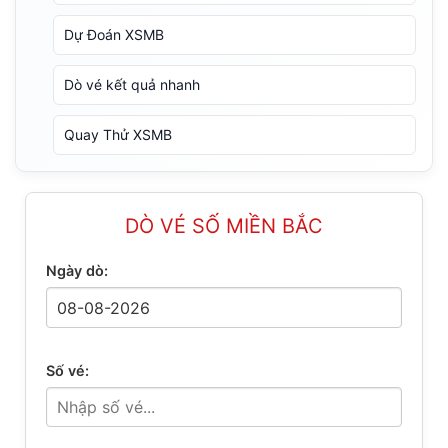
Dự Đoán XSMB
Dò vé kết quả nhanh
Quay Thử XSMB
DÒ VÉ SỐ MIỀN BẮC
Ngày dò:
Số vé: