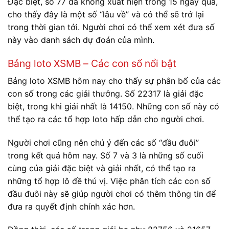
Đặc biệt, số 77 đã không xuất hiện trong 15 ngày qua,
cho thấy đây là một số “lâu về” và có thể sẽ trở lại
trong thời gian tới. Người chơi có thể xem xét đưa số
này vào danh sách dự đoán của mình.
Bảng loto XSMB – Các con số nổi bật
Bảng loto XSMB hôm nay cho thấy sự phân bố của các
con số trong các giải thưởng. Số 22317 là giải đặc
biệt, trong khi giải nhất là 14150. Những con số này có
thể tạo ra các tổ hợp loto hấp dẫn cho người chơi.
Người chơi cũng nên chú ý đến các số “đầu đuôi”
trong kết quả hôm nay. Số 7 và 3 là những số cuối
cùng của giải đặc biệt và giải nhất, có thể tạo ra
những tổ hợp lô đề thú vị. Việc phân tích các con số
đầu đuôi này sẽ giúp người chơi có thêm thông tin để
đưa ra quyết định chính xác hơn.