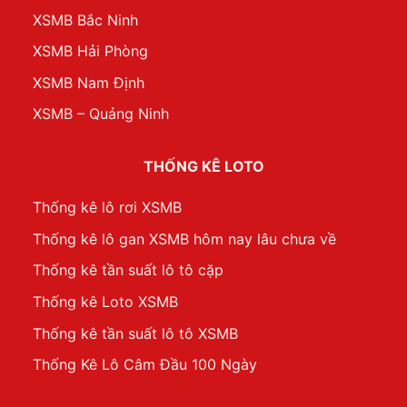
XSMB Bắc Ninh
XSMB Hải Phòng
XSMB Nam Định
XSMB – Quảng Ninh
XSMB Thứ Hai
THỐNG KÊ LOTO
XSMB Thứ Ba
Thống kê lô rơi XSMB
XSMB Thứ Tư
Thống kê lô gan XSMB hôm nay lâu chưa về
XSMB Thứ Năm
Thống kê tần suất lô tô cặp
XSMB Thứ Sáu
Thống kê Loto XSMB
XSMB Thứ Bảy
Thống kê tần suất lô tô XSMB
XSMB Chủ Nhật
Thống Kê Lô Câm Đầu 100 Ngày
Thống Kê Lô Câm Đuôi MB 100 Ngày