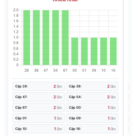
2
2
Cặp 28:
Cặp 38:
Cặ
lần
lần
2
2
Cặp 47:
Cặp 54:
Cặ
lần
lần
2
1
Cặp 67:
Cặp 00:
Cặ
lần
lần
1
1
Cặp 01:
Cặp 09:
Cặ
lần
lần
1
1
Cặp 10:
Cặp 16:
Cặp
lần
lần