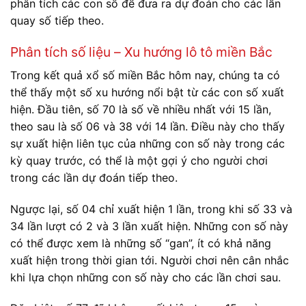
phân tích các con số để đưa ra dự đoán cho các lần
quay số tiếp theo.
Phân tích số liệu – Xu hướng lô tô miền Bắc
Trong kết quả xổ số miền Bắc hôm nay, chúng ta có
thể thấy một số xu hướng nổi bật từ các con số xuất
hiện. Đầu tiên, số 70 là số về nhiều nhất với 15 lần,
theo sau là số 06 và 38 với 14 lần. Điều này cho thấy
sự xuất hiện liên tục của những con số này trong các
kỳ quay trước, có thể là một gợi ý cho người chơi
trong các lần dự đoán tiếp theo.
Ngược lại, số 04 chỉ xuất hiện 1 lần, trong khi số 33 và
34 lần lượt có 2 và 3 lần xuất hiện. Những con số này
có thể được xem là những số “gan”, ít có khả năng
xuất hiện trong thời gian tới. Người chơi nên cân nhắc
khi lựa chọn những con số này cho các lần chơi sau.