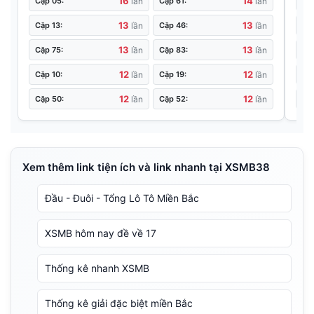
16
14
Cặp 05:
Cặp 61:
Cặp
lần
lần
13
13
Cặp 13:
Cặp 46:
Cặp
lần
lần
13
13
Cặp 75:
Cặp 83:
Cặ
lần
lần
12
12
Cặp 10:
Cặp 19:
Cặ
lần
lần
12
12
Cặp 50:
Cặp 52:
Cặ
lần
lần
Xem thêm link tiện ích và link nhanh tại XSMB38
Đầu - Đuôi - Tổng Lô Tô Miền Bắc
XSMB hôm nay đề về 17
Thống kê nhanh XSMB
Thống kê giải đặc biệt miền Bắc