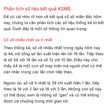
Phân tích số liệu kết quả XSMB
Để có cái nhìn rõ hơn về kết quả xổ số miền Bắc hôm
nay, chúng ta cần phân tích các số liệu thống kê từ kết
quả. Dưới đây là một số thông tin quan trọng:
Số về nhiều nhất và ít nhất
Theo thống kê, số về nhiều nhất trong ngày hôm nay
là 44, với tổng số lần xuất hiện lên tới 19 lần. Tiếp theo
là số 56 với 16 lần và số 12 với 15 lần. Điều này cho
thấy 44 là một con số may mắn mà người chơi có thể
cân nhắc trong các lần chơi tiếp theo.
Ngược lại, số về ít nhất là 39 chỉ xuất hiện 1 lần, tiếp
theo là 19 với 2 lần và 18 với 3 lần. Những con số này
có thể được xem là những số “gan” và có thể không
được ưa chuộng trong thời gian tới.