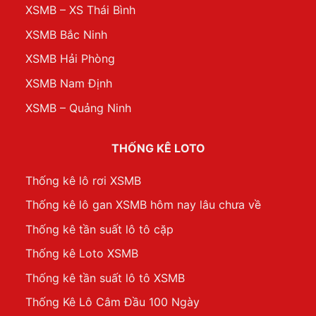
XSMB – XS Thái Bình
XSMB Bắc Ninh
XSMB Hải Phòng
XSMB Nam Định
XSMB – Quảng Ninh
XSMB Thứ Hai
THỐNG KÊ LOTO
XSMB Thứ Ba
Thống kê lô rơi XSMB
XSMB Thứ Tư
Thống kê lô gan XSMB hôm nay lâu chưa về
XSMB Thứ Năm
Thống kê tần suất lô tô cặp
XSMB Thứ Sáu
Thống kê Loto XSMB
XSMB Thứ Bảy
Thống kê tần suất lô tô XSMB
XSMB Chủ Nhật
Thống Kê Lô Câm Đầu 100 Ngày