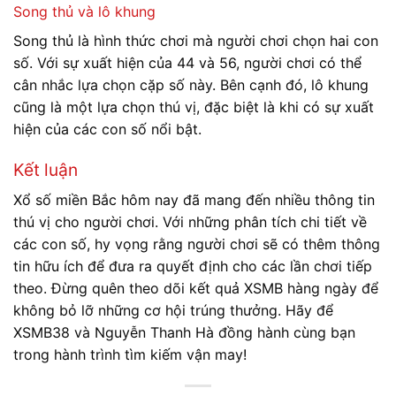
Song thủ và lô khung
Song thủ là hình thức chơi mà người chơi chọn hai con
số. Với sự xuất hiện của 44 và 56, người chơi có thể
cân nhắc lựa chọn cặp số này. Bên cạnh đó, lô khung
cũng là một lựa chọn thú vị, đặc biệt là khi có sự xuất
hiện của các con số nổi bật.
Kết luận
Xổ số miền Bắc hôm nay đã mang đến nhiều thông tin
thú vị cho người chơi. Với những phân tích chi tiết về
các con số, hy vọng rằng người chơi sẽ có thêm thông
tin hữu ích để đưa ra quyết định cho các lần chơi tiếp
theo. Đừng quên theo dõi kết quả XSMB hàng ngày để
không bỏ lỡ những cơ hội trúng thưởng. Hãy để
XSMB38 và Nguyễn Thanh Hà đồng hành cùng bạn
trong hành trình tìm kiếm vận may!