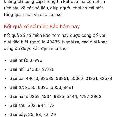
không chỉ cung cấp thông tin kết quả mà còn phân
tích sâu về các số liệu, giúp người chơi có cái nhìn
tổng quan hơn về các con số.
Kết quả xổ số miền Bắc hôm nay
Kết quả xổ số miền Bắc hôm nay được công bố với
giải đặc biệt (gdb) là 49435. Ngoài ra, các giải khác
cũng đã được xác định như sau:
Giải nhất: 37998
Giải nhì: 64385, 97726
Giải ba: 44013, 92535, 56951, 50362, 01231, 82573
Giải tư: 2650, 8893, 6053, 9491
Giải năm: 6359, 1534, 9335, 5444, 4797, 2963
Giải sáu: 302, 944, 177
Giải bảy: 25, 83, 72, 29