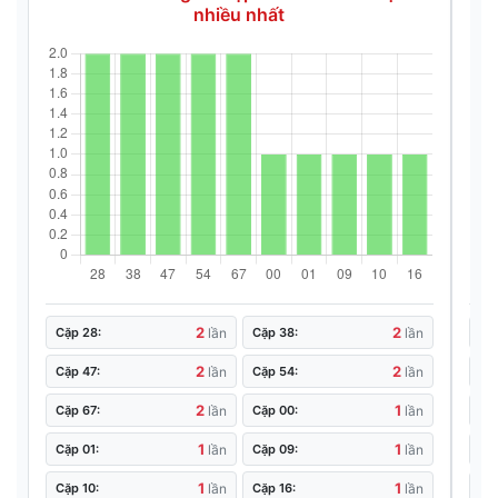
nhiều nhất
2
2
Cặp 28:
Cặp 38:
Cặ
lần
lần
2
2
Cặp 47:
Cặp 54:
Cặ
lần
lần
2
1
Cặp 67:
Cặp 00:
Cặ
lần
lần
1
1
Cặp 01:
Cặp 09:
Cặ
lần
lần
1
1
Cặp 10:
Cặp 16:
Cặp
lần
lần