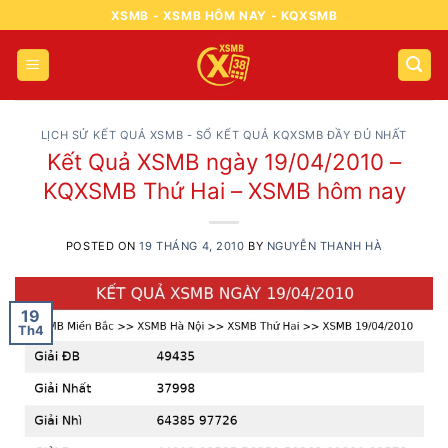
Skip
XSMB - XSMB HÔM NAY - KQXSMB
to
content
LỊCH SỬ KẾT QUẢ XSMB - SỔ KẾT QUẢ KQXSMB ĐẦY ĐỦ NHẤT
Kết Quả XSMB ngày 19/04/2010 –
KQXSMB Thứ Hai – XSMB hôm nay
POSTED ON
19 THÁNG 4, 2010
BY
NGUYỄN THANH HÀ
19
Th4