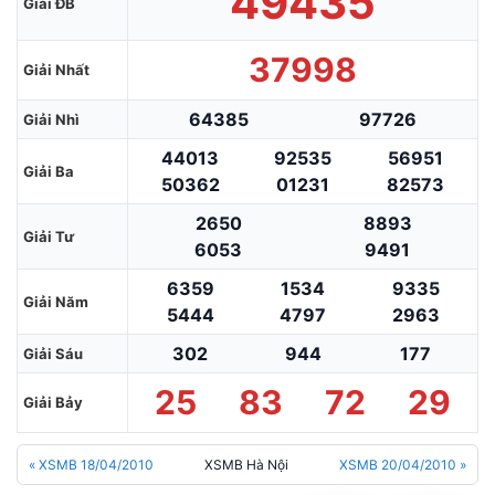
49435
Giải ĐB
37998
Giải Nhất
64385
97726
Giải Nhì
44013
92535
56951
Giải Ba
50362
01231
82573
2650
8893
Giải Tư
6053
9491
6359
1534
9335
Giải Năm
5444
4797
2963
302
944
177
Giải Sáu
25
83
72
29
Giải Bảy
« XSMB 18/04/2010
XSMB Hà Nội
XSMB 20/04/2010 »