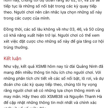
hôm nay, chúng tôi dự đoán rằng số 62, 07, và 28 sẽ
tiếp tục là những số nổi bật trong các kỳ quay tiếp
theo. Người chơi nên cân nhắc lựa chọn những số này
trong các cược của mình.
Đồng thời, các số lâu không về như 03, 46, và 50 cũng
có khả năng xuất hiện trở lại. Người chơi có thể xem
xét việc đặt cược cho những số này để gia tăng cơ hội
trúng thưởng.
Kết luận
Như vậy, kết quả XSMB hôm nay từ đài Quảng Ninh đã
mang đến nhiều thông tin hữu ích cho người chơi. Với
những phân tích chi tiết về các số nổi bật, lô rơi, và dự
đoán cho các kỳ quay tiếp theo, chúng tôi hy vọng
rằng người chơi sẽ có những lựa chọn thông minh và
may mắn. Hãy theo dõi XSMB38 và Nguyễn Thanh Hà
để cập nhật những thông tin mới nhất và chính xác