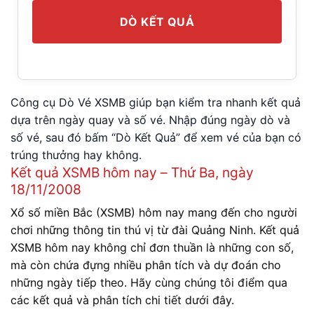
DÒ KẾT QUẢ
Công cụ Dò Vé XSMB giúp bạn kiểm tra nhanh kết quả
dựa trên ngày quay và số vé. Nhập đúng ngày dò và
số vé, sau đó bấm “Dò Kết Quả” để xem vé của bạn có
trúng thưởng hay không.
Kết quả XSMB hôm nay – Thứ Ba, ngày
18/11/2008
Xổ số miền Bắc (XSMB) hôm nay mang đến cho người
chơi những thông tin thú vị từ đài Quảng Ninh. Kết quả
XSMB hôm nay không chỉ đơn thuần là những con số,
mà còn chứa đựng nhiều phân tích và dự đoán cho
những ngày tiếp theo. Hãy cùng chúng tôi điểm qua
các kết quả và phân tích chi tiết dưới đây.