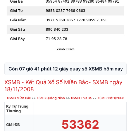
Còn 07 giờ 41 phút 11 giây quay số XSMB hôm nay
XSMB - Kết Quả Xổ Số Miền Bắc- SXMB ngày
18/11/2008
XSMB Miền Bắc
>>
XSMB Quảng Ninh
>>
XSMB Thứ Ba
>>
XSMB 18/11/2008
Ký Tự Trúng
Thưởng
53362
Giải ĐB