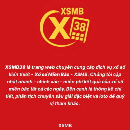
XSMB38
là trang web chuyên cung cấp dịch vụ xổ số
kiến thiết -
Xổ số Miền Bắc
- XSMB. Chúng tôi cập
nhật nhanh - chính xác - miễn phí kết quả của xổ số
miền bắc tất cả các ngày. Bên cạnh là thống kê chi
tiết, phân tích chuyên sâu giải đặc biệt và loto để quý
vị tham khảo.
XSMB