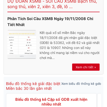
DỰ ĐOÁN XSMB - SOI CẦU XSMB Bạch thủ,
song thủ, xiên 2, xiên 3, đề, lô ...
Phân Tích Soi Cầu XSMB Ngày 19/11/2008 Chi
Tiết Nhất
Kết quả xổ số miền Bắc ngày
18/11/2008 đã ghi nhận giải đặc biệt
(GĐB) là 53362, với đề 62 và giải nhất
(G1) là 10907. Những con số này
không chỉ mang lại niềm vui cho người
chơi mà...
Xem chi tiết »
Biểu đồ thống kê giải đặc biệt
Xem biểu đồ thống kê gdb
Miền bắc 30 lần gần nhất
Biểu đồ thống kê Cặp số GDB xuất hiện
B
nhiều nhất