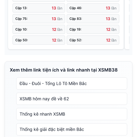
13
13
Cặp 13:
Cặp 46:
Cặp
lần
lần
13
13
Cặp 75:
Cặp 83:
Cặ
lần
lần
12
12
Cặp 10:
Cặp 19:
Cặ
lần
lần
12
12
Cặp 50:
Cặp 52:
Cặ
lần
lần
Xem thêm link tiện ích và link nhanh tại XSMB38
Đầu - Đuôi - Tổng Lô Tô Miền Bắc
XSMB hôm nay đề về 62
Thống kê nhanh XSMB
Thống kê giải đặc biệt miền Bắc