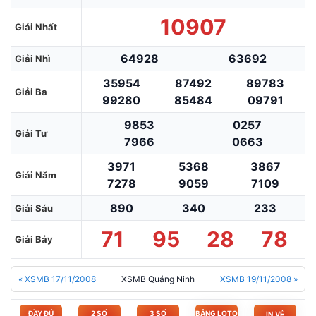
10907
Giải Nhất
64928
63692
Giải Nhì
35954
87492
89783
Giải Ba
99280
85484
09791
9853
0257
Giải Tư
7966
0663
3971
5368
3867
Giải Năm
7278
9059
7109
890
340
233
Giải Sáu
71
95
28
78
Giải Bảy
« XSMB 17/11/2008
XSMB Quảng Ninh
XSMB 19/11/2008 »
ĐẦY ĐỦ
2 SỐ
3 SỐ
BẢNG LOTO
IN VÉ