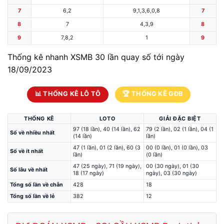
7
6,2
9,1,3,6,0,8
7
8
7
4,3,9
8
9
7,8,2
1
9
Thống kê nhanh XSMB 30 lần quay số tới ngày
18/09/2023
📊 THỐNG KÊ LÔ TÔ
🏆 THỐNG KÊ GĐB
THỐNG KÊ
LOTO
GIẢI ĐẶC BIỆT
97 (18 lần), 40 (14 lần), 62
79 (2 lần), 02 (1 lần), 04 (1
Số về nhiều nhất
(14 lần)
lần)
47 (1 lần), 01 (2 lần), 60 (3
00 (0 lần), 01 (0 lần), 03
Số về ít nhất
lần)
(0 lần)
47 (25 ngày), 71 (19 ngày),
00 (30 ngày), 01 (30
Số lâu về nhất
18 (17 ngày)
ngày), 03 (30 ngày)
Tổng số lần về chẵn
428
18
Tổng số lần về lẻ
382
12