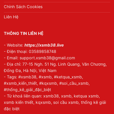
Chính Sách Cookies
Liên Hệ
THÔNG TIN LIÊN HỆ
- Website:
https://xsmb38.live
- Điện thoại: 03589858748
- Email: support.xsmb38@gmail.com
- Địa chỉ: 77-15 Ngh. 51 Ng. Linh Quang, Văn Chương,
Đống Đa, Hà Nội, Việt Nam
- Tags: #xsmb38, #xsmb, #ketqua_xsmb,
#xsmb_kiến_thiết, #kqxsmb, #soi_cầu_xsmb,
#thống_kê_giải_đặc_biệt
- Từ khoá liên quan: xsmb38, xsmb, ketqua xsmb,
xsmb kiến thiết, kqxsmb, soi cầu xsmb, thống kê giải
đặc biệt