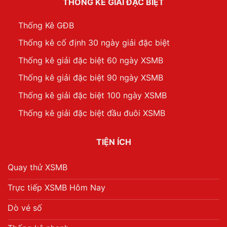
THỐNG KÊ GIẢI ĐẶC BIỆT
Thống kê xiên 3
Thống Kê GĐB
Thống kê & soi cầu xiên 2
Thống kê cố định 30 ngày giải đặc biệt
Thống kê Lô Xiên 4
Thống kê giải đặc biệt 60 ngày XSMB
Thống kê đầu đuôi tổng lô tô
Thống kê giải đặc biệt 90 ngày XSMB
Thống kê giải đặc biệt 100 ngày XSMB
Thống kê giải đặc biệt đầu đuôi XSMB
Thống kê tổng giải đặc biệt XSMB
TIỆN ÍCH
Thống kê giải đặc biệt theo năm XSMB
Thống kê giải đặc biệt theo tháng XSMB
Quay thử XSMB
Thống kê giải đặc biệt theo tuần XSMB
Trực tiếp XSMB Hôm Nay
Dò vé số