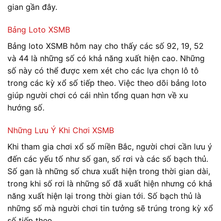
gian gần đây.
Bảng Loto XSMB
Bảng loto XSMB hôm nay cho thấy các số 92, 19, 52
và 44 là những số có khả năng xuất hiện cao. Những
số này có thể được xem xét cho các lựa chọn lô tô
trong các kỳ xổ số tiếp theo. Việc theo dõi bảng loto
giúp người chơi có cái nhìn tổng quan hơn về xu
hướng số.
Những Lưu Ý Khi Chơi XSMB
Khi tham gia chơi xổ số miền Bắc, người chơi cần lưu ý
đến các yếu tố như số gan, số rơi và các số bạch thủ.
Số gan là những số chưa xuất hiện trong thời gian dài,
trong khi số rơi là những số đã xuất hiện nhưng có khả
năng xuất hiện lại trong thời gian tới. Số bạch thủ là
những số mà người chơi tin tưởng sẽ trúng trong kỳ xổ
số tiếp theo.