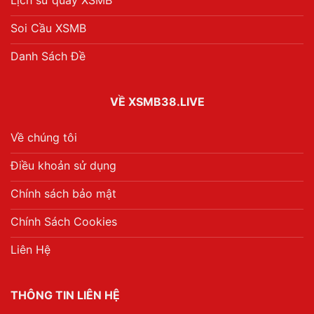
Lịch sử quay XSMB
Soi Cầu XSMB
Danh Sách Đề
VỀ XSMB38.LIVE
Về chúng tôi
Điều khoản sử dụng
Chính sách bảo mật
Chính Sách Cookies
Liên Hệ
THÔNG TIN LIÊN HỆ