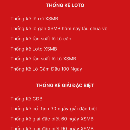
THỐNG KÊ LOTO
XSMB Thứ Ba
Thống kê lô rơi XSMB
XSMB Thứ Tư
Thống kê lô gan XSMB hôm nay lâu chưa về
XSMB Thứ Năm
Thống kê tần suất lô tô cặp
XSMB Thứ Sáu
Thống kê Loto XSMB
XSMB Thứ Bảy
Thống kê tần suất lô tô XSMB
XSMB Chủ Nhật
Thống Kê Lô Câm Đầu 100 Ngày
Thống Kê Lô Câm Đuôi MB 100 Ngày
THỐNG KÊ GIẢI ĐẶC BIỆT
Thống kê xiên 3
Thống Kê GĐB
Thống kê & soi cầu xiên 2
Thống kê cố định 30 ngày giải đặc biệt
Thống kê Lô Xiên 4
Thống kê giải đặc biệt 60 ngày XSMB
Thống kê đầu đuôi tổng lô tô
Thống kê giải đặc biệt 90 ngày XSMB