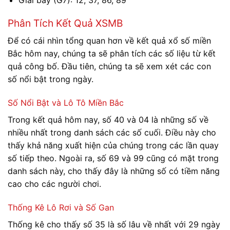
Phân Tích Kết Quả XSMB
Để có cái nhìn tổng quan hơn về kết quả xổ số miền
Bắc hôm nay, chúng ta sẽ phân tích các số liệu từ kết
quả công bố. Đầu tiên, chúng ta sẽ xem xét các con
số nổi bật trong ngày.
Số Nổi Bật và Lô Tô Miền Bắc
Trong kết quả hôm nay, số 40 và 04 là những số về
nhiều nhất trong danh sách các số cuối. Điều này cho
thấy khả năng xuất hiện của chúng trong các lần quay
số tiếp theo. Ngoài ra, số 69 và 99 cũng có mặt trong
danh sách này, cho thấy đây là những số có tiềm năng
cao cho các người chơi.
Thống Kê Lô Rơi và Số Gan
Thống kê cho thấy số 35 là số lâu về nhất với 29 ngày