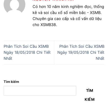
Có hơn 10 năm kinh nghiệm đọc, thống
kê và soi cầu xổ số miền bắc - XSMB.
Chuyên gia cao cấp và cố vấn dữ liệu
cho XSMB38.
Phân Tích Soi Cầu XSMB
Phân Tích Soi Cầu XSMB
Ngày 18/05/2018 Chi Tiết
Ngày 19/05/2018 Chi Tiết
Nhất
Nhất
Tìm kiếm
TÌM
KIẾM