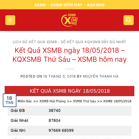
Skip
XSMB - XSMB HÔM NAY - KQXSMB
to
content
LỊCH SỬ KẾT QUẢ XSMB - SỔ KẾT QUẢ KQXSMB ĐẦY ĐỦ NHẤT
Kết Quả XSMB ngày 18/05/2018 –
KQXSMB Thứ Sáu – XSMB hôm nay
POSTED ON
18 THÁNG 5, 2018
BY
NGUYỄN THANH HÀ
18
Th5