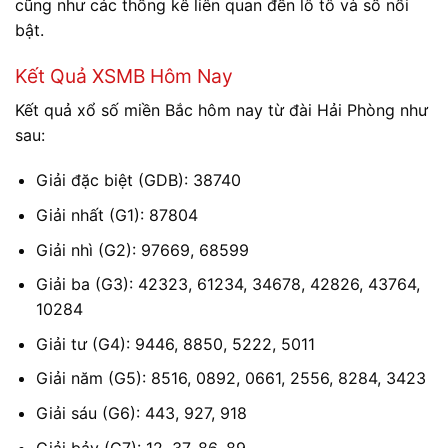
cũng như các thống kê liên quan đến lô tô và số nổi
bật.
Kết Quả XSMB Hôm Nay
Kết quả xổ số miền Bắc hôm nay từ đài Hải Phòng như
sau:
Giải đặc biệt (GDB): 38740
Giải nhất (G1): 87804
Giải nhì (G2): 97669, 68599
Giải ba (G3): 42323, 61234, 34678, 42826, 43764,
10284
Giải tư (G4): 9446, 8850, 5222, 5011
Giải năm (G5): 8516, 0892, 0661, 2556, 8284, 3423
Giải sáu (G6): 443, 927, 918
Giải bảy (G7): 12, 37, 86, 89