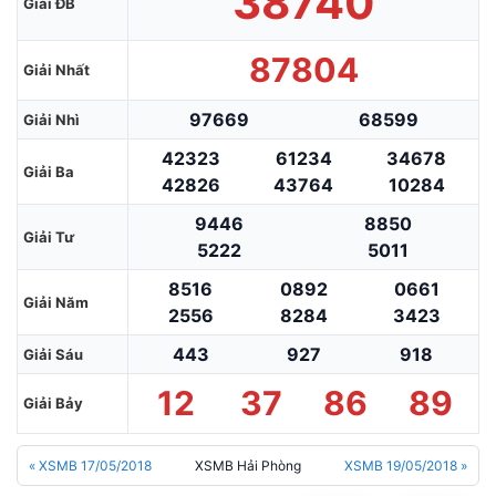
38740
Giải ĐB
87804
Giải Nhất
97669
68599
Giải Nhì
42323
61234
34678
Giải Ba
42826
43764
10284
9446
8850
Giải Tư
5222
5011
8516
0892
0661
Giải Năm
2556
8284
3423
443
927
918
Giải Sáu
12
37
86
89
Giải Bảy
« XSMB 17/05/2018
XSMB Hải Phòng
XSMB 19/05/2018 »