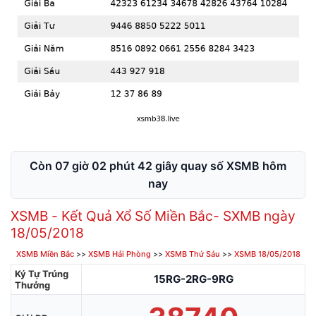
Còn 07 giờ 02 phút 41 giây quay số XSMB hôm
nay
XSMB - Kết Quả Xổ Số Miền Bắc- SXMB ngày
18/05/2018
XSMB Miền Bắc
>>
XSMB Hải Phòng
>>
XSMB Thứ Sáu
>>
XSMB 18/05/2018
Ký Tự Trúng
15RG-2RG-9RG
Thưởng