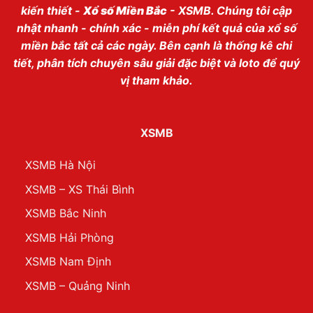
kiến thiết -
Xổ số Miền Bắc
- XSMB. Chúng tôi cập
nhật nhanh - chính xác - miễn phí kết quả của xổ số
miền bắc tất cả các ngày. Bên cạnh là thống kê chi
tiết, phân tích chuyên sâu giải đặc biệt và loto để quý
vị tham khảo.
XSMB
XSMB Hà Nội
XSMB – XS Thái Bình
XSMB Bắc Ninh
XSMB Hải Phòng
XSMB Nam Định
XSMB – Quảng Ninh
XSMB Thứ Hai