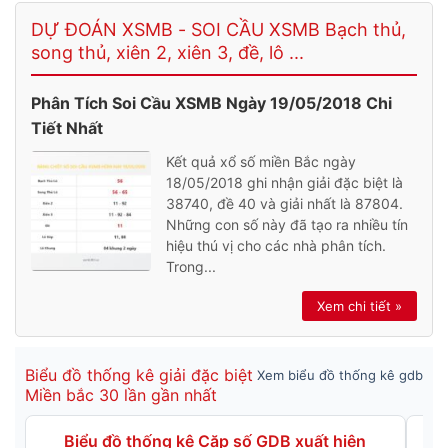
DỰ ĐOÁN XSMB - SOI CẦU XSMB Bạch thủ,
song thủ, xiên 2, xiên 3, đề, lô ...
Phân Tích Soi Cầu XSMB Ngày 19/05/2018 Chi
Tiết Nhất
Kết quả xổ số miền Bắc ngày
18/05/2018 ghi nhận giải đặc biệt là
38740, đề 40 và giải nhất là 87804.
Những con số này đã tạo ra nhiều tín
hiệu thú vị cho các nhà phân tích.
Trong...
Xem chi tiết »
Biểu đồ thống kê giải đặc biệt
Xem biểu đồ thống kê gdb
Miền bắc 30 lần gần nhất
Biểu đồ thống kê Cặp số GDB xuất hiện
B