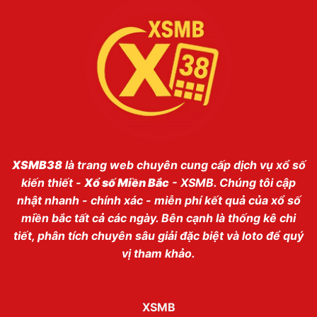
XSMB38
là trang web chuyên cung cấp dịch vụ xổ số
kiến thiết -
Xổ số Miền Bắc
- XSMB. Chúng tôi cập
nhật nhanh - chính xác - miễn phí kết quả của xổ số
miền bắc tất cả các ngày. Bên cạnh là thống kê chi
tiết, phân tích chuyên sâu giải đặc biệt và loto để quý
vị tham khảo.