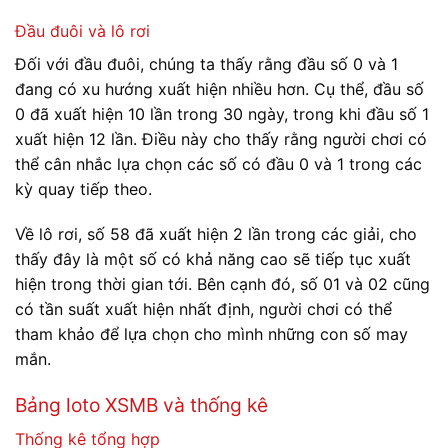
chúng trong các kỳ quay sau.
Đầu đuôi và lô rơi
Đối với đầu đuôi, chúng ta thấy rằng đầu số 0 và 1
đang có xu hướng xuất hiện nhiều hơn. Cụ thể, đầu số
0 đã xuất hiện 10 lần trong 30 ngày, trong khi đầu số 1
xuất hiện 12 lần. Điều này cho thấy rằng người chơi có
thể cân nhắc lựa chọn các số có đầu 0 và 1 trong các
kỳ quay tiếp theo.
Về lô rơi, số 58 đã xuất hiện 2 lần trong các giải, cho
thấy đây là một số có khả năng cao sẽ tiếp tục xuất
hiện trong thời gian tới. Bên cạnh đó, số 01 và 02 cũng
có tần suất xuất hiện nhất định, người chơi có thể
tham khảo để lựa chọn cho mình những con số may
mắn.
Bảng loto XSMB và thống kê