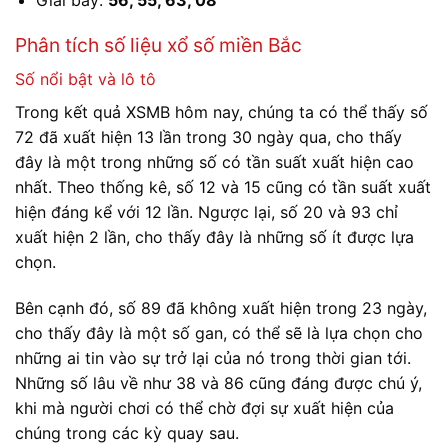
Giải bảy:
56, 55, 63, 08
Phân tích số liệu xổ số miền Bắc
Số nổi bật và lô tô
Trong kết quả XSMB hôm nay, chúng ta có thể thấy số
72 đã xuất hiện 13 lần trong 30 ngày qua, cho thấy
đây là một trong những số có tần suất xuất hiện cao
nhất. Theo thống kê, số 12 và 15 cũng có tần suất xuất
hiện đáng kể với 12 lần. Ngược lại, số 20 và 93 chỉ
xuất hiện 2 lần, cho thấy đây là những số ít được lựa
chọn.
Bên cạnh đó, số 89 đã không xuất hiện trong 23 ngày,
cho thấy đây là một số gan, có thể sẽ là lựa chọn cho
những ai tin vào sự trở lại của nó trong thời gian tới.
Những số lâu về như 38 và 86 cũng đáng được chú ý,
khi mà người chơi có thể chờ đợi sự xuất hiện của