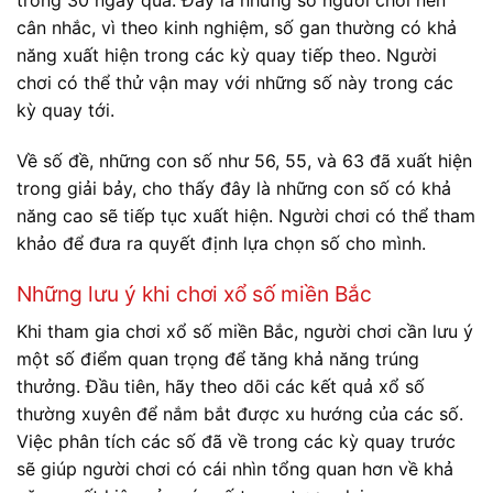
quay hôm nay, số 00, 03, và 04 đã không xuất hiện
trong 30 ngày qua. Đây là những số người chơi nên
cân nhắc, vì theo kinh nghiệm, số gan thường có khả
năng xuất hiện trong các kỳ quay tiếp theo. Người
chơi có thể thử vận may với những số này trong các
kỳ quay tới.
Về số đề, những con số như 56, 55, và 63 đã xuất hiện
trong giải bảy, cho thấy đây là những con số có khả
năng cao sẽ tiếp tục xuất hiện. Người chơi có thể tham
khảo để đưa ra quyết định lựa chọn số cho mình.
Những lưu ý khi chơi xổ số miền Bắc
Khi tham gia chơi xổ số miền Bắc, người chơi cần lưu ý
một số điểm quan trọng để tăng khả năng trúng
thưởng. Đầu tiên, hãy theo dõi các kết quả xổ số
thường xuyên để nắm bắt được xu hướng của các số.
Việc phân tích các số đã về trong các kỳ quay trước