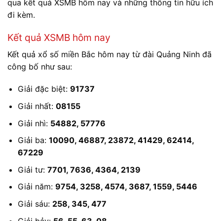
đầu đuôi và các số nổi bật. Hãy cùng chúng tôi điểm
qua kết quả XSMB hôm nay và những thông tin hữu ích
đi kèm.
Kết quả XSMB hôm nay
Kết quả xổ số miền Bắc hôm nay từ đài Quảng Ninh đã
công bố như sau:
Giải đặc biệt:
91737
Giải nhất:
08155
Giải nhì:
54882, 57776
Giải ba:
10090, 46887, 23872, 41429, 62414,
67229
Giải tư:
7701, 7636, 4364, 2139
Giải năm:
9754, 3258, 4574, 3687, 1559, 5446
Giải sáu:
258, 345, 477