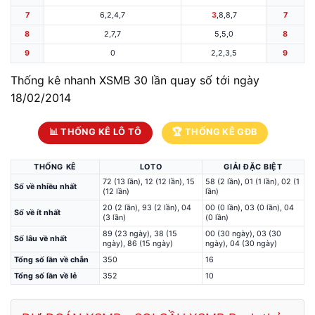
6
4,3
7,3,4,5
6
7
6,2,4,7
3
,8,8,7
7
8
2,7,7
5,5,0
8
9
0
2,2,3,5
9
Thống kê nhanh XSMB 30 lần quay số tới ngày
18/02/2014
📊 THỐNG KÊ LÔ TÔ
🏆 THỐNG KÊ GĐB
THỐNG KÊ
LOTO
GIẢI ĐẶC BIỆT
72 (13 lần), 12 (12 lần), 15
58 (2 lần), 01 (1 lần), 02 (1
Số về nhiều nhất
(12 lần)
lần)
20 (2 lần), 93 (2 lần), 04
00 (0 lần), 03 (0 lần), 04
Số về ít nhất
(3 lần)
(0 lần)
89 (23 ngày), 38 (15
00 (30 ngày), 03 (30
Số lâu về nhất
ngày), 86 (15 ngày)
ngày), 04 (30 ngày)
Tổng số lần về chẵn
350
16
Tổng số lần về lẻ
352
10