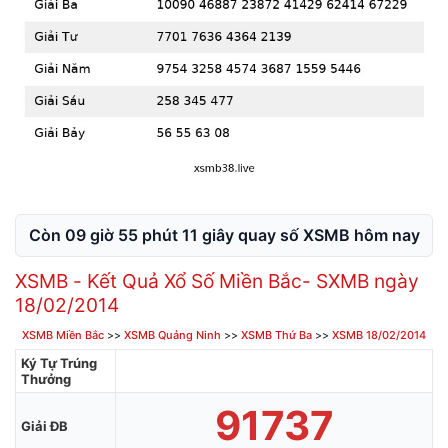
Còn 09 giờ 55 phút 10 giây quay số XSMB hôm
nay
XSMB - Kết Quả Xổ Số Miền Bắc- SXMB ngày
18/02/2014
XSMB Miền Bắc
>>
XSMB Quảng Ninh
>>
XSMB Thứ Ba
>>
XSMB 18/02/2014
Ký Tự Trúng
Thưởng