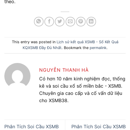
tăng khả năng trúng thưởng trong các kỳ quay tiếp
theo.
This entry was posted in
Lịch sử kết quả XSMB - Sổ Kết Quả
KQXSMB Đầy Đủ Nhất
. Bookmark the
permalink
.
NGUYỄN THANH HÀ
Có hơn 10 năm kinh nghiệm đọc, thống
kê và soi cầu xổ số miền bắc - XSMB.
Chuyên gia cao cấp và cố vấn dữ liệu
cho XSMB38.