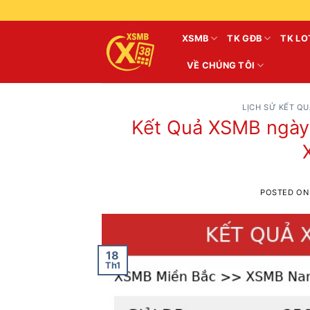
Skip
to
XSMB
TK GĐB
TK LO
content
VỀ CHÚNG TÔI
LỊCH SỬ KẾT Q
Kết Quả XSMB ngày
POSTED O
18
Th1