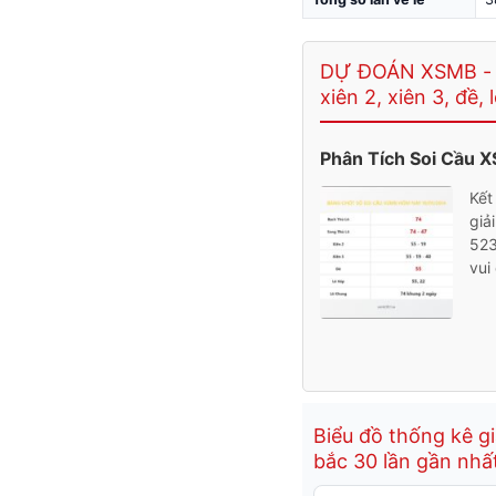
DỰ ĐOÁN XSMB - S
xiên 2, xiên 3, đề, l
Phân Tích Soi Cầu 
Kết
giả
523
vui
Biểu đồ thống kê gi
bắc 30 lần gần nhấ