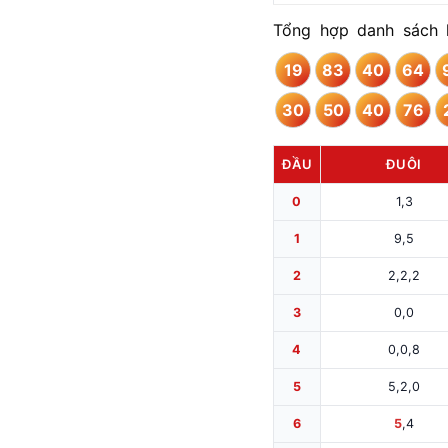
Tổng hợp danh sách l
19
83
40
64
30
50
40
76
ĐẦU
ĐUÔI
0
1,3
1
9,5
2
2,2,2
3
0,0
4
0,0,8
5
5,2,0
6
5
,4