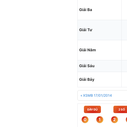
Giải Ba
Giải Tư
Giải Năm
Giải Sáu
Giải Bảy
« XSMB 17/01/2014
ĐẦY ĐỦ
2 SỐ
0
1
2