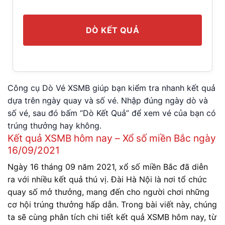
DÒ KẾT QUẢ
Công cụ Dò Vé XSMB giúp bạn kiểm tra nhanh kết quả
dựa trên ngày quay và số vé. Nhập đúng ngày dò và
số vé, sau đó bấm “Dò Kết Quả” để xem vé của bạn có
trúng thưởng hay không.
Kết quả XSMB hôm nay – Xổ số miền Bắc ngày
16/09/2021
Ngày 16 tháng 09 năm 2021, xổ số miền Bắc đã diễn
ra với nhiều kết quả thú vị. Đài Hà Nội là nơi tổ chức
quay số mở thưởng, mang đến cho người chơi những
cơ hội trúng thưởng hấp dẫn. Trong bài viết này, chúng
ta sẽ cùng phân tích chi tiết kết quả XSMB hôm nay, từ