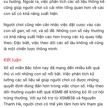
xu hướng. Ngoài ra, việc phân tích các số liệu thống kê
cũng giúp người chơi có cái nhìn tổng quan hơn về các
con số có khả năng xuất hiện.
Người chơi cũng nên cân nhắc việc đặt cược vào các
con số gan, số rơi, và số đề. Những con số này thường
có khả năng xuất hiện cao hơn trong các kỳ quay tiếp
theo. Đặc biệt, việc theo dõi các số lâu không về cũng
là một chiến lược thông minh.
Kết luận
Xổ số miền Bắc hôm nay đã mang đến nhiều kết quả
thú vị với những con số nổi bật. Việc phân tích kỹ
lưỡng các số liệu sẽ giúp người chơi có được những
quyết định đúng đắn hơn trong việc chọn số. Hãy theo
dõi thường xuyên kết quả XSMB để không bỏ lỡ cơ hội
trúng thưởng. Với sự hỗ trợ từ XSMB38 và Nguyễn
Thanh Hà, người chơi có thể yên tâm hơn khi tham gia