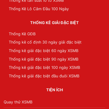
Thống kê tần suất lô tô XSMB
XSMB Chủ Nhật
Thống Kê Lô Câm Đầu 100 Ngày
Thống Kê Lô Câm Đuôi MB 100 Ngày
THỐNG KÊ GIẢI ĐẶC BIỆT
Thống kê xiên 3
Thống Kê GĐB
Thống kê & soi cầu xiên 2
Thống kê cố định 30 ngày giải đặc biệt
Thống kê Lô Xiên 4
Thống kê giải đặc biệt 60 ngày XSMB
Thống kê đầu đuôi tổng lô tô
Thống kê giải đặc biệt 90 ngày XSMB
Thống kê giải đặc biệt 100 ngày XSMB
Thống kê giải đặc biệt đầu đuôi XSMB
Thống kê tổng giải đặc biệt XSMB
TIỆN ÍCH
Thống kê giải đặc biệt theo năm XSMB
Thống kê giải đặc biệt theo tháng XSMB
Quay thử XSMB