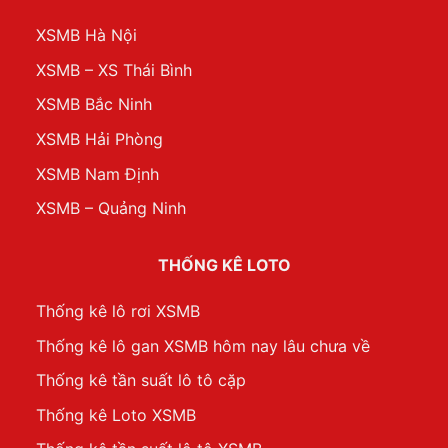
XSMB Hà Nội
XSMB – XS Thái Bình
XSMB Bắc Ninh
XSMB Hải Phòng
XSMB Nam Định
XSMB – Quảng Ninh
XSMB Thứ Hai
THỐNG KÊ LOTO
XSMB Thứ Ba
Thống kê lô rơi XSMB
XSMB Thứ Tư
Thống kê lô gan XSMB hôm nay lâu chưa về
XSMB Thứ Năm
Thống kê tần suất lô tô cặp
XSMB Thứ Sáu
Thống kê Loto XSMB
XSMB Thứ Bảy