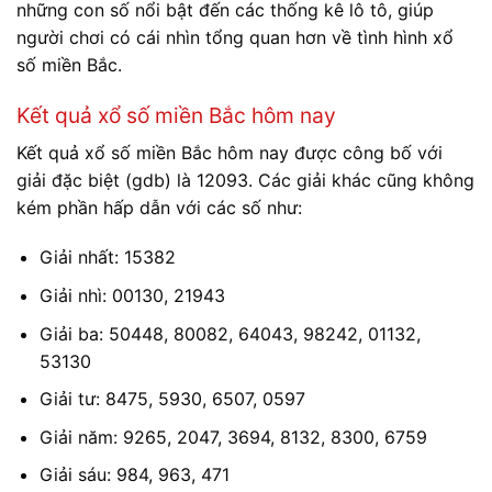
những con số nổi bật đến các thống kê lô tô, giúp
người chơi có cái nhìn tổng quan hơn về tình hình xổ
số miền Bắc.
Kết quả xổ số miền Bắc hôm nay
Kết quả xổ số miền Bắc hôm nay được công bố với
giải đặc biệt (gdb) là 12093. Các giải khác cũng không
kém phần hấp dẫn với các số như:
Giải nhất: 15382
Giải nhì: 00130, 21943
Giải ba: 50448, 80082, 64043, 98242, 01132,
53130
Giải tư: 8475, 5930, 6507, 0597
Giải năm: 9265, 2047, 3694, 8132, 8300, 6759
Giải sáu: 984, 963, 471