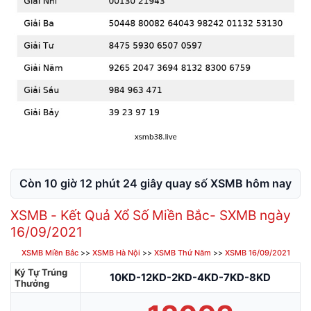
Còn 10 giờ 12 phút 23 giây quay số XSMB hôm nay
XSMB - Kết Quả Xổ Số Miền Bắc- SXMB ngày
16/09/2021
XSMB Miền Bắc
>>
XSMB Hà Nội
>>
XSMB Thứ Năm
>>
XSMB 16/09/2021
Ký Tự Trúng
10KD-12KD-2KD-4KD-7KD-8KD
Thưởng