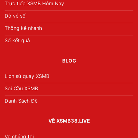
Thống kê giải đặc biệt theo tuần XSMB
Trực tiếp XSMB Hôm Nay
Dò vé số
Thống kê nhanh
Sổ kết quả
BLOG
Lịch sử quay XSMB
Soi Cầu XSMB
Danh Sách Đề
VỀ XSMB38.LIVE
Về chúng tôi