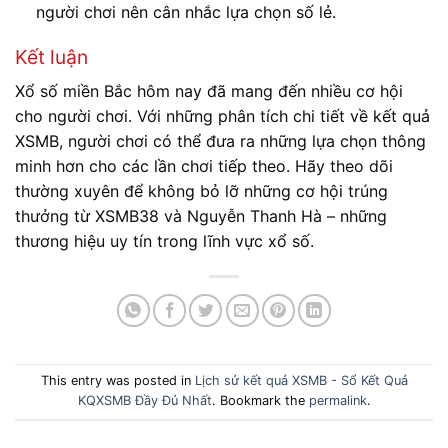
người chơi nên cân nhắc lựa chọn số lẻ.
Kết luận
Xổ số miền Bắc hôm nay đã mang đến nhiều cơ hội
cho người chơi. Với những phân tích chi tiết về kết quả
XSMB, người chơi có thể đưa ra những lựa chọn thông
minh hơn cho các lần chơi tiếp theo. Hãy theo dõi
thường xuyên để không bỏ lỡ những cơ hội trúng
thưởng từ XSMB38 và Nguyễn Thanh Hà – những
thương hiệu uy tín trong lĩnh vực xổ số.
This entry was posted in
Lịch sử kết quả XSMB - Sổ Kết Quả
KQXSMB Đầy Đủ Nhất
. Bookmark the
permalink
.