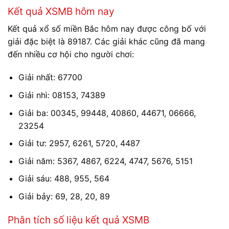
Kết quả XSMB hôm nay
Kết quả xổ số miền Bắc hôm nay được công bố với
giải đặc biệt là 89187. Các giải khác cũng đã mang
đến nhiều cơ hội cho người chơi:
Giải nhất: 67700
Giải nhì: 08153, 74389
Giải ba: 00345, 99448, 40860, 44671, 06666,
23254
Giải tư: 2957, 6261, 5720, 4487
Giải năm: 5367, 4867, 6224, 4747, 5676, 5151
Giải sáu: 488, 955, 564
Giải bảy: 69, 28, 20, 89
Phân tích số liệu kết quả XSMB