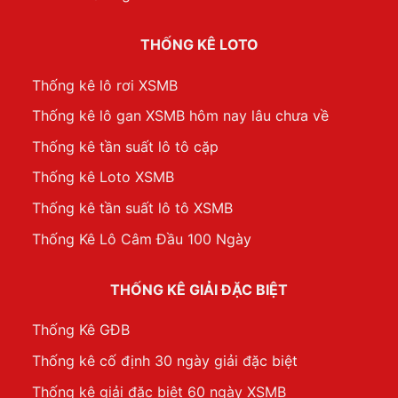
XSMB Thứ Hai
THỐNG KÊ LOTO
XSMB Thứ Ba
Thống kê lô rơi XSMB
XSMB Thứ Tư
Thống kê lô gan XSMB hôm nay lâu chưa về
XSMB Thứ Năm
Thống kê tần suất lô tô cặp
XSMB Thứ Sáu
Thống kê Loto XSMB
XSMB Thứ Bảy
Thống kê tần suất lô tô XSMB
XSMB Chủ Nhật
Thống Kê Lô Câm Đầu 100 Ngày
Thống Kê Lô Câm Đuôi MB 100 Ngày
THỐNG KÊ GIẢI ĐẶC BIỆT
Thống kê xiên 3
Thống Kê GĐB
Thống kê & soi cầu xiên 2
Thống kê cố định 30 ngày giải đặc biệt
Thống kê Lô Xiên 4
Thống kê giải đặc biệt 60 ngày XSMB
Thống kê đầu đuôi tổng lô tô