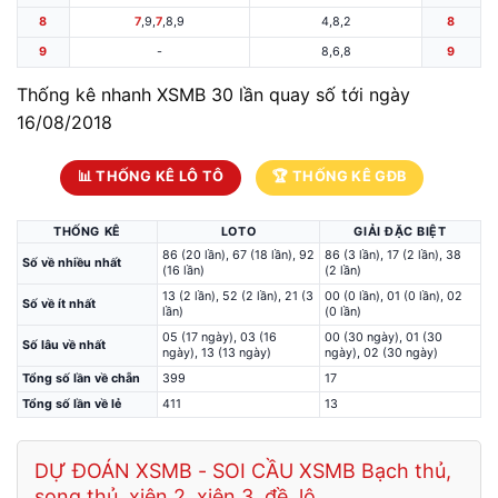
8
7
,9,
7
,8,9
4,8,2
8
9
-
8,6,8
9
Thống kê nhanh XSMB 30 lần quay số tới ngày
16/08/2018
📊 THỐNG KÊ LÔ TÔ
🏆 THỐNG KÊ GĐB
THỐNG KÊ
LOTO
GIẢI ĐẶC BIỆT
86 (20 lần), 67 (18 lần), 92
86 (3 lần), 17 (2 lần), 38
Số về nhiều nhất
(16 lần)
(2 lần)
13 (2 lần), 52 (2 lần), 21 (3
00 (0 lần), 01 (0 lần), 02
Số về ít nhất
lần)
(0 lần)
05 (17 ngày), 03 (16
00 (30 ngày), 01 (30
Số lâu về nhất
ngày), 13 (13 ngày)
ngày), 02 (30 ngày)
Tổng số lần về chẵn
399
17
Tổng số lần về lẻ
411
13
DỰ ĐOÁN XSMB - SOI CẦU XSMB Bạch thủ,
song thủ, xiên 2, xiên 3, đề, lô ...