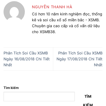
NGUYỄN THANH HÀ
Có hơn 10 năm kinh nghiệm đọc, thống
kê và soi cầu xổ số miền bắc - XSMB.
Chuyên gia cao cấp và cố vấn dữ liệu
cho XSMB38.
Phân Tích Soi Cầu XSMB
Phân Tích Soi Cầu XSMB
Ngày 16/08/2018 Chi Tiết
Ngày 17/08/2018 Chi Tiết
Nhất
Nhất
Tìm kiếm
TÌM
KIẾM