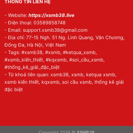
THÔNG TIN LIÊN HỆ
- Website:
https://xsmb38.live
- Điện thoại: 03589858748
- Email: support.xsmb38@gmail.com
- Địa chỉ: 77-15 Ngh. 51 Ng. Linh Quang, Văn Chương,
Đống Đa, Hà Nội, Việt Nam
- Tags: #xsmb38, #xsmb, #ketqua_xsmb,
#xsmb_kiến_thiết, #kqxsmb, #soi_cầu_xsmb,
#thống_kê_giải_đặc_biệt
- Từ khoá liên quan: xsmb38, xsmb, ketqua xsmb,
xsmb kiến thiết, kqxsmb, soi cầu xsmb, thống kê giải
đặc biệt
Copyright 2026 ©
XSMB38