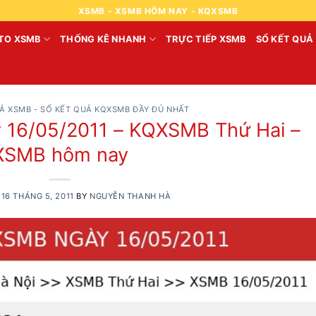
XSMB - XSMB HÔM NAY - KQXSMB
TO XSMB
THỐNG KÊ NHANH
TRỰC TIẾP XSMB
SỔ KẾT QUẢ
UẢ XSMB - SỔ KẾT QUẢ KQXSMB ĐẦY ĐỦ NHẤT
 16/05/2011 – KQXSMB Thứ Hai –
XSMB hôm nay
N
16 THÁNG 5, 2011
BY
NGUYỄN THANH HÀ