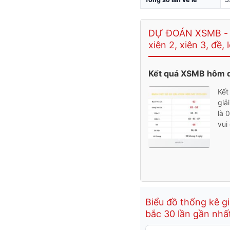
DỰ ĐOÁN XSMB - S
xiên 2, xiên 3, đề, l
Kết quả XSMB hôm 
Kết
giả
là 
vui
Biểu đồ thống kê gi
bắc 30 lần gần nhấ