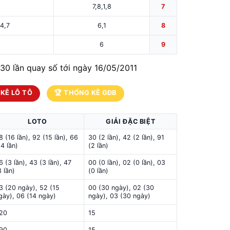
7,8,1,8
7
,4,7
6,1
8
6
9
0 lần quay số tới ngày 16/05/2011
 KÊ LÔ TÔ
🏆 THỐNG KÊ GĐB
LOTO
GIẢI ĐẶC BIỆT
8 (16 lần), 92 (15 lần), 66
30 (2 lần), 42 (2 lần), 91
14 lần)
(2 lần)
6 (3 lần), 43 (3 lần), 47
00 (0 lần), 02 (0 lần), 03
3 lần)
(0 lần)
3 (20 ngày), 52 (15
00 (30 ngày), 02 (30
gày), 06 (14 ngày)
ngày), 03 (30 ngày)
20
15
90
15