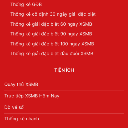
Thống Kê GĐB
Thống kê & soi cầu xiên 2
Thống kê cố định 30 ngày giải đặc biệt
Thống kê Lô Xiên 4
Thống kê giải đặc biệt 60 ngày XSMB
Thống kê đầu đuôi tổng lô tô
Thống kê giải đặc biệt 90 ngày XSMB
Thống kê giải đặc biệt 100 ngày XSMB
Thống kê giải đặc biệt đầu đuôi XSMB
Thống kê tổng giải đặc biệt XSMB
TIỆN ÍCH
Thống kê giải đặc biệt theo năm XSMB
Thống kê giải đặc biệt theo tháng XSMB
Quay thử XSMB
Thống kê giải đặc biệt theo tuần XSMB
Trực tiếp XSMB Hôm Nay
Dò vé số
Thống kê nhanh