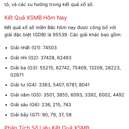
tô, và các xu hướng trong kết quả xổ số.
Kết Quả XSMB Hôm Nay
Kết quả xổ số miền Bắc hôm nay được công bố với
giải đặc biệt (GDB) là 95539. Các giải khác bao gồm:
Giải nhất (G1): 74503
Giải nhì (G2): 37428, 62493
Giải ba (G3): 55215, 62742, 75409, 13209, 28223,
02871
Giải tư (G4): 3363, 5407, 6781, 8041
Giải năm (G5): 3501, 3855, 6093, 3392, 6002, 4492
Giải sáu (G6): 236, 215, 743
Giải bảy (G7): 90, 79, 37, 58
Phân Tích Số Liệu Kết Quả XSMB