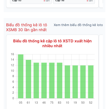
1
1
Cặp 10:
Cặp 16:
Cặp
lần
lần
Biểu đồ thống kê lô tô
Xem thêm biểu đồ thống kê loto
XSMB 30 lần gần nhất
Biểu đồ thống kê cặp lô tô XSTD xuất hiện
Bi
nhiều nhất