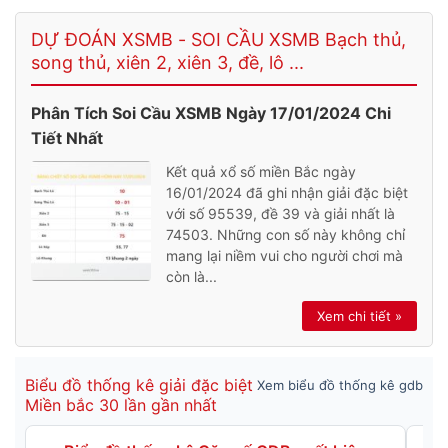
DỰ ĐOÁN XSMB - SOI CẦU XSMB Bạch thủ,
song thủ, xiên 2, xiên 3, đề, lô ...
Phân Tích Soi Cầu XSMB Ngày 17/01/2024 Chi
Tiết Nhất
Kết quả xổ số miền Bắc ngày
16/01/2024 đã ghi nhận giải đặc biệt
với số 95539, đề 39 và giải nhất là
74503. Những con số này không chỉ
mang lại niềm vui cho người chơi mà
còn là...
Xem chi tiết »
Biểu đồ thống kê giải đặc biệt
Xem biểu đồ thống kê gdb
Miền bắc 30 lần gần nhất