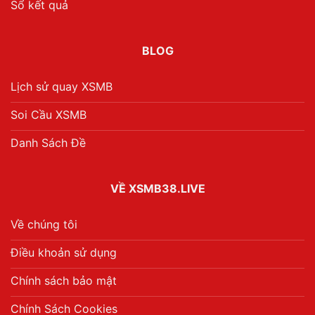
Sổ kết quả
BLOG
Lịch sử quay XSMB
Soi Cầu XSMB
Danh Sách Đề
VỀ XSMB38.LIVE
Về chúng tôi
Điều khoản sử dụng
Chính sách bảo mật
Chính Sách Cookies