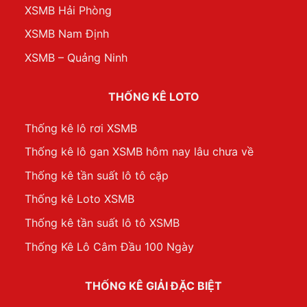
XSMB Hải Phòng
XSMB Nam Định
XSMB – Quảng Ninh
XSMB Thứ Hai
THỐNG KÊ LOTO
XSMB Thứ Ba
Thống kê lô rơi XSMB
XSMB Thứ Tư
Thống kê lô gan XSMB hôm nay lâu chưa về
XSMB Thứ Năm
Thống kê tần suất lô tô cặp
XSMB Thứ Sáu
Thống kê Loto XSMB
XSMB Thứ Bảy
Thống kê tần suất lô tô XSMB
XSMB Chủ Nhật
Thống Kê Lô Câm Đầu 100 Ngày
Thống Kê Lô Câm Đuôi MB 100 Ngày
THỐNG KÊ GIẢI ĐẶC BIỆT
Thống kê xiên 3