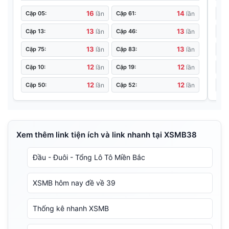
16
14
Cặp 05:
Cặp 61:
Cặp
lần
lần
13
13
Cặp 13:
Cặp 46:
Cặp
lần
lần
13
13
Cặp 75:
Cặp 83:
Cặ
lần
lần
12
12
Cặp 10:
Cặp 19:
Cặ
lần
lần
12
12
Cặp 50:
Cặp 52:
Cặ
lần
lần
Xem thêm link tiện ích và link nhanh tại XSMB38
Đầu - Đuôi - Tổng Lô Tô Miền Bắc
XSMB hôm nay đề về 39
Thống kê nhanh XSMB