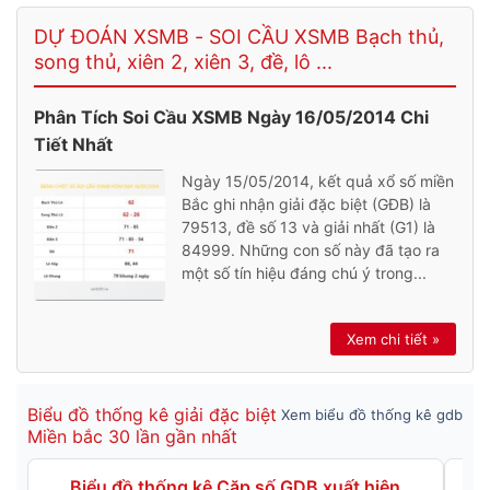
DỰ ĐOÁN XSMB - SOI CẦU XSMB Bạch thủ,
song thủ, xiên 2, xiên 3, đề, lô ...
Phân Tích Soi Cầu XSMB Ngày 16/05/2014 Chi
Tiết Nhất
Ngày 15/05/2014, kết quả xổ số miền
Bắc ghi nhận giải đặc biệt (GĐB) là
79513, đề số 13 và giải nhất (G1) là
84999. Những con số này đã tạo ra
một số tín hiệu đáng chú ý trong...
Xem chi tiết »
Biểu đồ thống kê giải đặc biệt
Xem biểu đồ thống kê gdb
Miền bắc 30 lần gần nhất
Biểu đồ thống kê Cặp số GDB xuất hiện
B