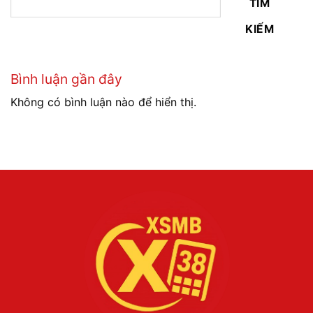
TÌM
KIẾM
Bình luận gần đây
Không có bình luận nào để hiển thị.