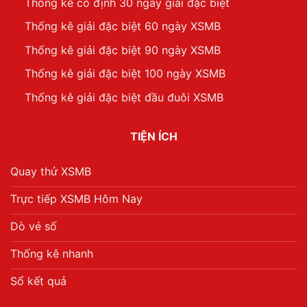
Thống kê cố định 30 ngày giải đặc biệt
Thống kê Lô Xiên 4
Thống kê giải đặc biệt 60 ngày XSMB
Thống kê đầu đuôi tổng lô tô
Thống kê giải đặc biệt 90 ngày XSMB
Thống kê giải đặc biệt 100 ngày XSMB
Thống kê giải đặc biệt đầu đuôi XSMB
Thống kê tổng giải đặc biệt XSMB
TIỆN ÍCH
Thống kê giải đặc biệt theo năm XSMB
Thống kê giải đặc biệt theo tháng XSMB
Quay thử XSMB
Thống kê giải đặc biệt theo tuần XSMB
Trực tiếp XSMB Hôm Nay
Dò vé số
Thống kê nhanh
Sổ kết quả