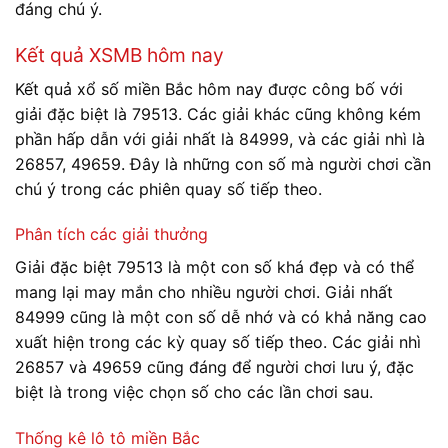
đáng chú ý.
Kết quả XSMB hôm nay
Kết quả xổ số miền Bắc hôm nay được công bố với
giải đặc biệt là 79513. Các giải khác cũng không kém
phần hấp dẫn với giải nhất là 84999, và các giải nhì là
26857, 49659. Đây là những con số mà người chơi cần
chú ý trong các phiên quay số tiếp theo.
Phân tích các giải thưởng
Giải đặc biệt 79513 là một con số khá đẹp và có thể
mang lại may mắn cho nhiều người chơi. Giải nhất
84999 cũng là một con số dễ nhớ và có khả năng cao
xuất hiện trong các kỳ quay số tiếp theo. Các giải nhì
26857 và 49659 cũng đáng để người chơi lưu ý, đặc
biệt là trong việc chọn số cho các lần chơi sau.
Thống kê lô tô miền Bắc