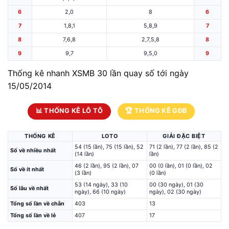
6
2,0
8
6
7
1,8,1
5,8,9
7
8
7,6,8
2,7,5,8
8
9
9,7
9,5,0
9
Thống kê nhanh XSMB 30 lần quay số tới ngày
15/05/2014
📊 THỐNG KÊ LÔ TÔ
🏆 THỐNG KÊ GĐB
THỐNG KÊ
LOTO
GIẢI ĐẶC BIỆT
54 (15 lần), 75 (15 lần), 52
71 (2 lần), 77 (2 lần), 85 (2
Số về nhiều nhất
(14 lần)
lần)
46 (2 lần), 95 (2 lần), 07
00 (0 lần), 01 (0 lần), 02
Số về ít nhất
(3 lần)
(0 lần)
53 (14 ngày), 33 (10
00 (30 ngày), 01 (30
Số lâu về nhất
ngày), 66 (10 ngày)
ngày), 02 (30 ngày)
Tổng số lần về chẵn
403
13
Tổng số lần về lẻ
407
17