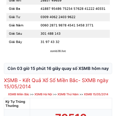
Còn 03 giờ 15 phút 15 giây quay số XSMB hôm nay
XSMB - Kết Quả Xổ Số Miền Bắc- SXMB ngày
15/05/2014
XSMB Miền Bắc
>>
XSMB Hà Nội
>>
XSMB Thứ Năm
>>
XSMB 15/05/2014
Ký Tự Trúng
Thưởng