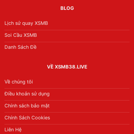
BLOG
Lịch sử quay XSMB
Soi Cầu XSMB
Danh Sách Đề
VỀ XSMB38.LIVE
Về chúng tôi
Điều khoản sử dụng
Chính sách bảo mật
Chính Sách Cookies
Liên Hệ