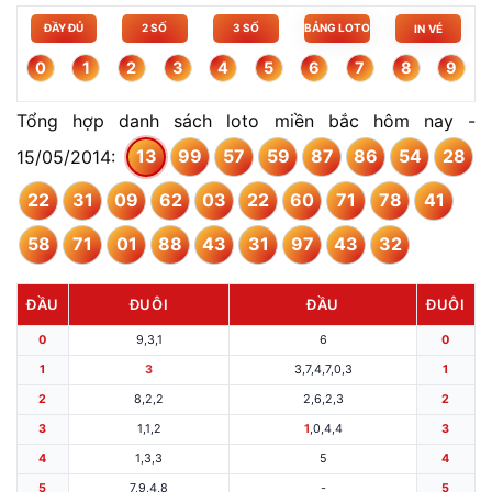
ĐẦY ĐỦ
2 SỐ
3 SỐ
BẢNG LOTO
IN VÉ
0
1
2
3
4
5
6
7
8
9
Tổng hợp danh sách loto miền bắc hôm nay -
15/05/2014:
13
99
57
59
87
86
54
28
22
31
09
62
03
22
60
71
78
41
58
71
01
88
43
31
97
43
32
ĐẦU
ĐUÔI
ĐẦU
ĐUÔI
0
9,3,1
6
0
1
3
3,7,4,7,0,3
1
2
8,2,2
2,6,2,3
2
3
1,1,2
1
,0,4,4
3
4
1,3,3
5
4
5
7,9,4,8
-
5