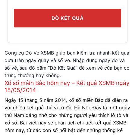
DÒ KẾT QUẢ
Công cụ Dò Vé XSMB giúp bạn kiểm tra nhanh kết quả
dựa trên ngày quay và số vé. Nhập đúng ngày dò và
số vé, sau đó bấm “Dò Kết Quả” để xem vé của bạn có
trúng thưởng hay không.
Xổ số miền Bắc hôm nay – Kết quả XSMB ngày
15/05/2014
Ngày 15 tháng 5 năm 2014, xổ số miền Bắc đã diễn ra
với nhiều kết quả thú vị từ đài Hà Nội. Đây là một ngày
thứ Năm đáng nhớ cho những người yêu thích lô tô và
xổ số. Bài viết này sẽ phân tích chi tiết kết quả XSMB
hôm nay, từ các con số nổi bật đến những thống kê