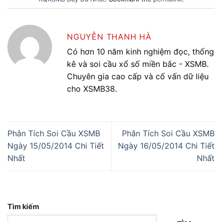
NGUYỄN THANH HÀ
Có hơn 10 năm kinh nghiệm đọc, thống
kê và soi cầu xổ số miền bắc - XSMB.
Chuyên gia cao cấp và cố vấn dữ liệu
cho XSMB38.
Phân Tích Soi Cầu XSMB
Phân Tích Soi Cầu XSMB
Ngày 15/05/2014 Chi Tiết
Ngày 16/05/2014 Chi Tiết
Nhất
Nhất
Tìm kiếm