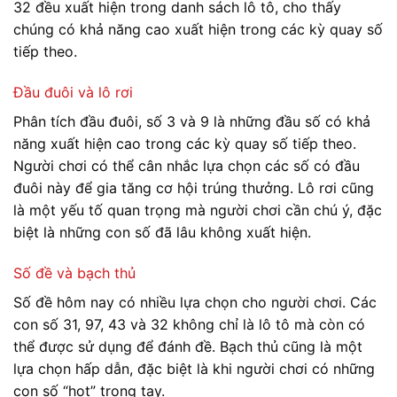
32 đều xuất hiện trong danh sách lô tô, cho thấy
chúng có khả năng cao xuất hiện trong các kỳ quay số
tiếp theo.
Đầu đuôi và lô rơi
Phân tích đầu đuôi, số 3 và 9 là những đầu số có khả
năng xuất hiện cao trong các kỳ quay số tiếp theo.
Người chơi có thể cân nhắc lựa chọn các số có đầu
đuôi này để gia tăng cơ hội trúng thưởng. Lô rơi cũng
là một yếu tố quan trọng mà người chơi cần chú ý, đặc
biệt là những con số đã lâu không xuất hiện.
Số đề và bạch thủ
Số đề hôm nay có nhiều lựa chọn cho người chơi. Các
con số 31, 97, 43 và 32 không chỉ là lô tô mà còn có
thể được sử dụng để đánh đề. Bạch thủ cũng là một
lựa chọn hấp dẫn, đặc biệt là khi người chơi có những
con số “hot” trong tay.