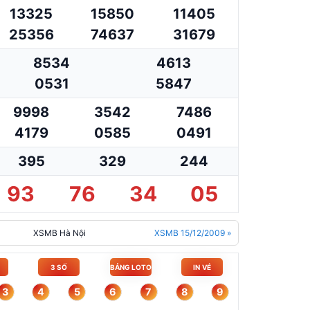
13325
15850
11405
25356
74637
31679
8534
4613
0531
5847
9998
3542
7486
4179
0585
0491
395
329
244
93
76
34
05
XSMB Hà Nội
XSMB 15/12/2009 »
3 SỐ
BẢNG LOTO
IN VÉ
3
4
5
6
7
8
9