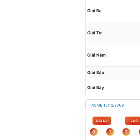
Giải Ba
Giải Tư
Giải Năm
Giải Sáu
Giải Bảy
« XSMB 13/12/2009
ĐẦY ĐỦ
2 SỐ
0
1
2