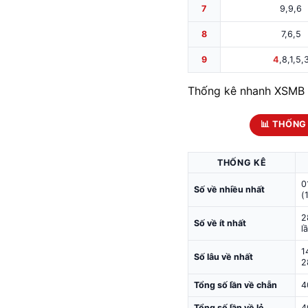
7
9,9,6
8
7,6,5
9
4
,8,1,5,
Thống kê nhanh XSMB 3
📊 THỐNG
THỐNG KÊ
0
Số về nhiều nhất
(
2
Số về ít nhất
l
1
Số lâu về nhất
2
Tổng số lần về chẵn
4
Tổng số lần về lẻ
4