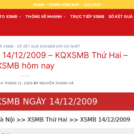
XSMB - XSMB HÔM NAY - KQXSMB
TO XSMB
THỐNG KÊ NHANH
TRỰC TIẾP XSMB
SỔ KẾT QUẢ
UẢ XSMB - SỔ KẾT QUẢ KQXSMB ĐẦY ĐỦ NHẤT
 14/12/2009 – KQXSMB Thứ Hai –
XSMB hôm nay
14 THÁNG 12, 2009
BY
NGUYỄN THANH HÀ