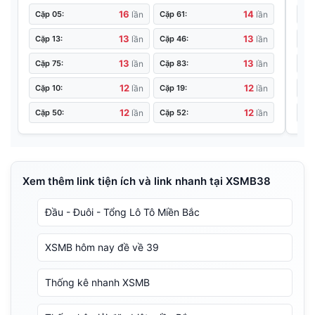
16
14
Cặp 05:
Cặp 61:
Cặp
lần
lần
13
13
Cặp 13:
Cặp 46:
Cặp
lần
lần
13
13
Cặp 75:
Cặp 83:
Cặ
lần
lần
12
12
Cặp 10:
Cặp 19:
Cặ
lần
lần
12
12
Cặp 50:
Cặp 52:
Cặ
lần
lần
Xem thêm link tiện ích và link nhanh tại XSMB38
Đầu - Đuôi - Tổng Lô Tô Miền Bắc
XSMB hôm nay đề về 39
Thống kê nhanh XSMB