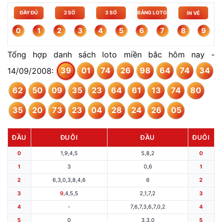
ĐẦY ĐỦ
2 SỐ
3 SỐ
BẢNG LOTO
IN VÉ
0
1
2
3
4
5
6
7
8
9
Tổng hợp danh sách loto miền bắc hôm nay -
14/09/2008:
39
01
74
26
98
64
74
34
62
50
09
35
23
64
61
13
74
80
35
20
73
23
04
28
24
26
05
ĐẦU
ĐUÔI
ĐẦU
ĐUÔI
0
1,9,4,5
5,8,2
0
1
3
0,6
1
2
6,3,0,3,8,4,6
6
2
3
9
,4,5,5
2,1,7,2
3
4
-
7,6,7,3,6,7,0,2
4
5
0
3,3,0
5