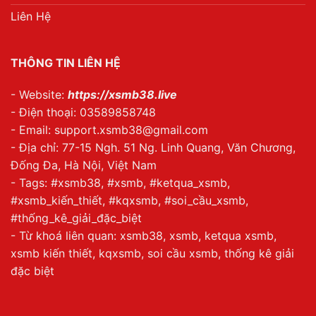
Liên Hệ
THÔNG TIN LIÊN HỆ
- Website:
https://xsmb38.live
- Điện thoại: 03589858748
- Email: support.xsmb38@gmail.com
- Địa chỉ: 77-15 Ngh. 51 Ng. Linh Quang, Văn Chương,
Đống Đa, Hà Nội, Việt Nam
- Tags: #xsmb38, #xsmb, #ketqua_xsmb,
#xsmb_kiến_thiết, #kqxsmb, #soi_cầu_xsmb,
#thống_kê_giải_đặc_biệt
- Từ khoá liên quan: xsmb38, xsmb, ketqua xsmb,
xsmb kiến thiết, kqxsmb, soi cầu xsmb, thống kê giải
đặc biệt