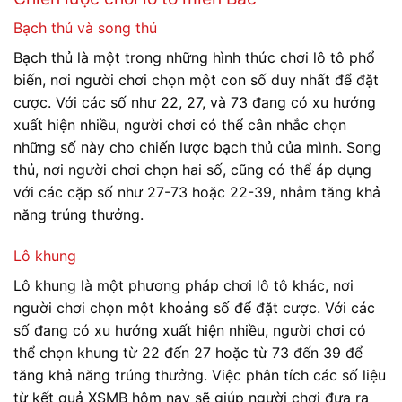
Bạch thủ và song thủ
Bạch thủ là một trong những hình thức chơi lô tô phổ
biến, nơi người chơi chọn một con số duy nhất để đặt
cược. Với các số như 22, 27, và 73 đang có xu hướng
xuất hiện nhiều, người chơi có thể cân nhắc chọn
những số này cho chiến lược bạch thủ của mình. Song
thủ, nơi người chơi chọn hai số, cũng có thể áp dụng
với các cặp số như 27-73 hoặc 22-39, nhằm tăng khả
năng trúng thưởng.
Lô khung
Lô khung là một phương pháp chơi lô tô khác, nơi
người chơi chọn một khoảng số để đặt cược. Với các
số đang có xu hướng xuất hiện nhiều, người chơi có
thể chọn khung từ 22 đến 27 hoặc từ 73 đến 39 để
tăng khả năng trúng thưởng. Việc phân tích các số liệu
từ kết quả XSMB hôm nay sẽ giúp người chơi đưa ra