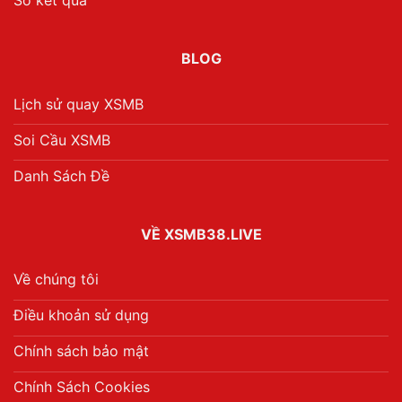
BLOG
Lịch sử quay XSMB
Soi Cầu XSMB
Danh Sách Đề
VỀ XSMB38.LIVE
Về chúng tôi
Điều khoản sử dụng
Chính sách bảo mật
Chính Sách Cookies