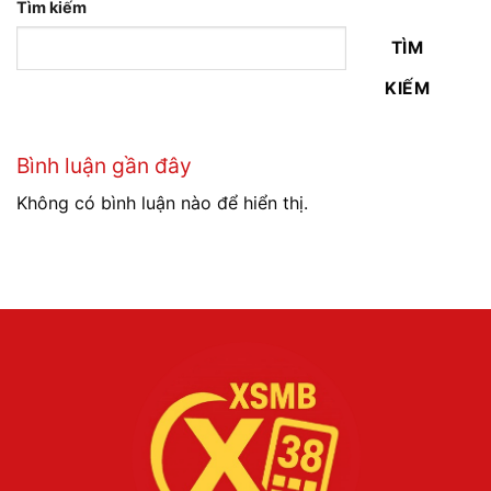
Tìm kiếm
TÌM
KIẾM
Bình luận gần đây
Không có bình luận nào để hiển thị.