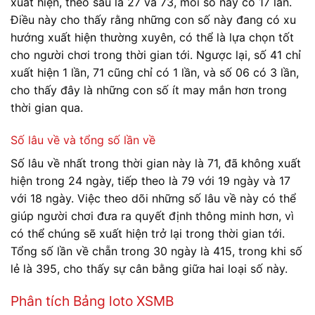
xuất hiện, theo sau là 27 và 73, mỗi số này có 17 lần.
Điều này cho thấy rằng những con số này đang có xu
hướng xuất hiện thường xuyên, có thể là lựa chọn tốt
cho người chơi trong thời gian tới. Ngược lại, số 41 chỉ
xuất hiện 1 lần, 71 cũng chỉ có 1 lần, và số 06 có 3 lần,
cho thấy đây là những con số ít may mắn hơn trong
thời gian qua.
Số lâu về và tổng số lần về
Số lâu về nhất trong thời gian này là 71, đã không xuất
hiện trong 24 ngày, tiếp theo là 79 với 19 ngày và 17
với 18 ngày. Việc theo dõi những số lâu về này có thể
giúp người chơi đưa ra quyết định thông minh hơn, vì
có thể chúng sẽ xuất hiện trở lại trong thời gian tới.
Tổng số lần về chẵn trong 30 ngày là 415, trong khi số
lẻ là 395, cho thấy sự cân bằng giữa hai loại số này.
Phân tích Bảng loto XSMB