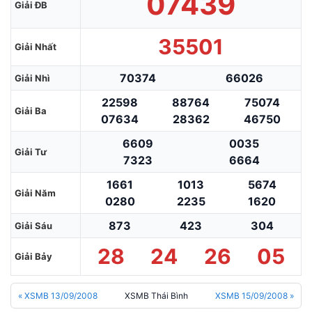
07439
Giải ĐB
35501
Giải Nhất
70374
66026
Giải Nhì
22598
88764
75074
Giải Ba
07634
28362
46750
6609
0035
Giải Tư
7323
6664
1661
1013
5674
Giải Năm
0280
2235
1620
873
423
304
Giải Sáu
28
24
26
05
Giải Bảy
« XSMB 13/09/2008
XSMB Thái Bình
XSMB 15/09/2008 »