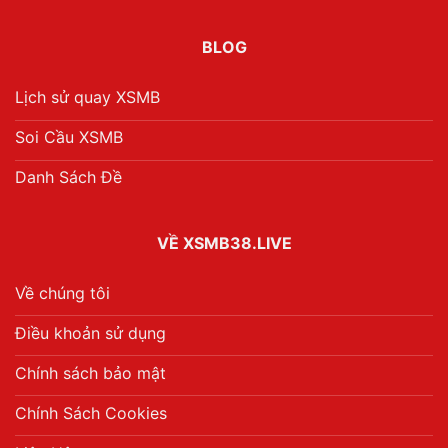
BLOG
Lịch sử quay XSMB
Soi Cầu XSMB
Danh Sách Đề
VỀ XSMB38.LIVE
Về chúng tôi
Điều khoản sử dụng
Chính sách bảo mật
Chính Sách Cookies