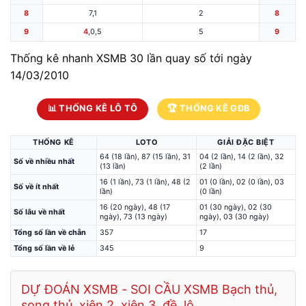
8
7,1
2
8
9
4
,0,5
5
9
Thống kê nhanh XSMB 30 lần quay số tới ngày
14/03/2010
📊 THỐNG KÊ LÔ TÔ
🏆 THỐNG KÊ GĐB
THỐNG KÊ
LOTO
GIẢI ĐẶC BIỆT
64 (18 lần), 87 (15 lần), 31
04 (2 lần), 14 (2 lần), 32
Số về nhiều nhất
(13 lần)
(2 lần)
16 (1 lần), 73 (1 lần), 48 (2
01 (0 lần), 02 (0 lần), 03
Số về ít nhất
lần)
(0 lần)
16 (20 ngày), 48 (17
01 (30 ngày), 02 (30
Số lâu về nhất
ngày), 73 (13 ngày)
ngày), 03 (30 ngày)
Tổng số lần về chẵn
357
17
Tổng số lần về lẻ
345
9
DỰ ĐOÁN XSMB - SOI CẦU XSMB Bạch thủ,
song thủ, xiên 2, xiên 3, đề, lô ...