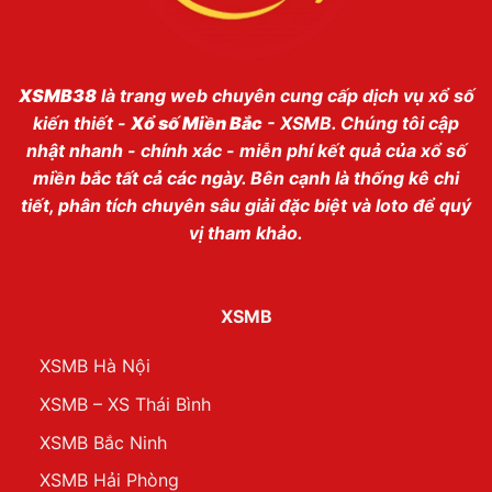
XSMB38
là trang web chuyên cung cấp dịch vụ xổ số
kiến thiết -
Xổ số Miền Bắc
- XSMB. Chúng tôi cập
nhật nhanh - chính xác - miễn phí kết quả của xổ số
miền bắc tất cả các ngày. Bên cạnh là thống kê chi
tiết, phân tích chuyên sâu giải đặc biệt và loto để quý
vị tham khảo.
XSMB
XSMB Hà Nội
XSMB – XS Thái Bình
XSMB Bắc Ninh
XSMB Hải Phòng