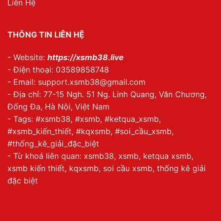
Liên Hệ
THÔNG TIN LIÊN HỆ
- Website:
https://xsmb38.live
- Điện thoại: 03589858748
- Email: support.xsmb38@gmail.com
- Địa chỉ: 77-15 Ngh. 51 Ng. Linh Quang, Văn Chương,
Đống Đa, Hà Nội, Việt Nam
- Tags: #xsmb38, #xsmb, #ketqua_xsmb,
#xsmb_kiến_thiết, #kqxsmb, #soi_cầu_xsmb,
#thống_kê_giải_đặc_biệt
- Từ khoá liên quan: xsmb38, xsmb, ketqua xsmb,
xsmb kiến thiết, kqxsmb, soi cầu xsmb, thống kê giải
đặc biệt