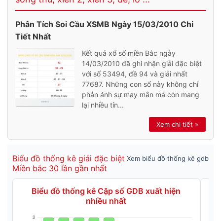
Phân Tích Soi Cầu XSMB Ngày 15/03/2010 Chi
Tiết Nhất
Kết quả xổ số miền Bắc ngày
14/03/2010 đã ghi nhận giải đặc biệt
với số 53494, đề 94 và giải nhất
77687. Những con số này không chỉ
phản ánh sự may mắn mà còn mang
lại nhiều tín...
Xem chi tiết »
Biểu đồ thống kê giải đặc biệt
Xem biểu đồ thống kê gdb
Miền bắc 30 lần gần nhất
Biểu đồ thống kê Cặp số GDB xuất hiện
B
nhiều nhất