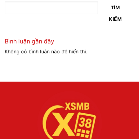
TÌM
KIẾM
Bình luận gần đây
Không có bình luận nào để hiển thị.