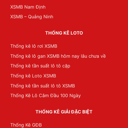
XSMB Nam Định
XSMB – Quảng Ninh
XSMB Thứ Hai
THỐNG KÊ LOTO
XSMB Thứ Ba
Thống kê lô rơi XSMB
XSMB Thứ Tư
Thống kê lô gan XSMB hôm nay lâu chưa về
XSMB Thứ Năm
Thống kê tần suất lô tô cặp
XSMB Thứ Sáu
Thống kê Loto XSMB
XSMB Thứ Bảy
Thống kê tần suất lô tô XSMB
XSMB Chủ Nhật
Thống Kê Lô Câm Đầu 100 Ngày
Thống Kê Lô Câm Đuôi MB 100 Ngày
THỐNG KÊ GIẢI ĐẶC BIỆT
Thống kê xiên 3
Thống Kê GĐB
Thống kê & soi cầu xiên 2