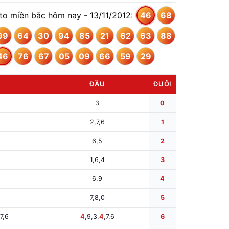
to miền bắc hôm nay - 13/11/2012:
46
68
99
64
30
94
85
21
62
63
88
46
76
67
05
09
66
59
29
ĐẦU
ĐUÔI
3
0
2,7,6
1
6,5
2
1,6,4
3
6,9
4
7,8,0
5
,7,6
4
,9,3,
4
,7,6
6