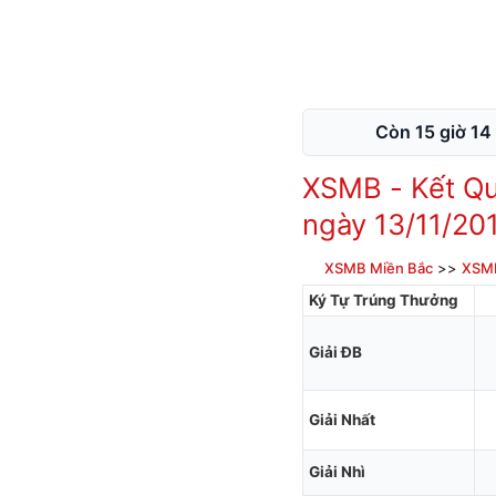
Còn 15 giờ 14
XSMB - Kết Q
ngày 13/11/20
XSMB Miền Bắc
>>
XSMB
Ký Tự Trúng Thưởng
Giải ĐB
Giải Nhất
Giải Nhì