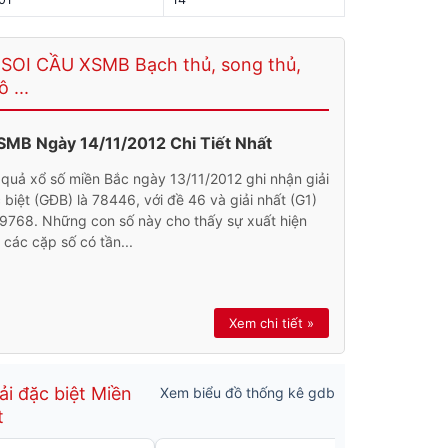
OI CẦU XSMB Bạch thủ, song thủ,
ô ...
SMB Ngày 14/11/2012 Chi Tiết Nhất
 quả xổ số miền Bắc ngày 13/11/2012 ghi nhận giải
 biệt (GĐB) là 78446, với đề 46 và giải nhất (G1)
29768. Những con số này cho thấy sự xuất hiện
 các cặp số có tần...
Xem chi tiết »
ải đặc biệt Miền
Xem biểu đồ thống kê gdb
t