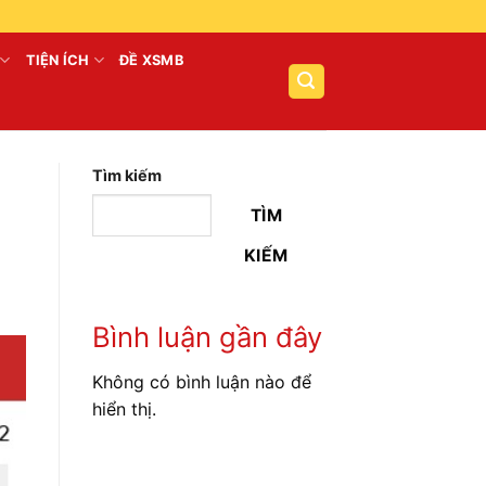
TIỆN ÍCH
ĐỀ XSMB
Tìm kiếm
TÌM
KIẾM
Bình luận gần đây
Không có bình luận nào để
hiển thị.