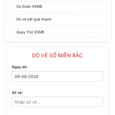
Dự Đoán XSMB
Dò vé kết quả nhanh
Quay Thử XSMB
DÒ VÉ SỐ MIỀN BẮC
Ngày dò:
Số vé: