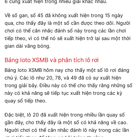
6 cũng xuất hiện trong nhiều giải khác nhau.
Về số gan, số 45 đã không xuất hiện trong 15 ngày
qua, cho thấy đây là một số cần được theo dõi. Người
chơi có thể cân nhắc đánh số này trong các lần chơi
tiếp theo, vì có thể nó sẽ xuất hiện trở lại sau một thời
gian dài vắng bóng.
Bảng loto XSMB và phân tích lô rơi
Bảng loto XSMB hôm nay cho thấy một số lô rơi đáng
chú ý. Các lô như 20, 78, và 49 đã có sự xuất hiện
trong giải bảy. Điều này có thể cho thấy rằng những số
này có khả năng sẽ tiếp tục xuất hiện trong các kỳ
quay số tiếp theo.
Đặc biệt, lô 20 đã xuất hiện trong nhiều lần quay số
gần đây, cho thấy đây là một số có khả năng về cao.
Người chơi có thể cân nhắc đánh lô này trong các lần