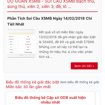
DỰ ĐOÁN XSMB - SOI CẦU XSMB Bạch thủ,
song thủ, xiên 2, xiên 3, đề, lô ...
Phân Tích Soi Cầu XSMB Ngày 14/02/2018 Chi
Tiết Nhất
Kết quả xổ số miền Bắc ngày
13/02/2018 đã ghi nhận giải đặc biệt
là 56489, đề 89 và giải nhất 57966.
Những con số này có thể tạo ra
những tín hiệu thú vị cho việc phân
tích và...
Xem chi tiết »
Biểu đồ thống kê giải đặc biệt
Xem biểu đồ thống kê gdb
Miền bắc 30 lần gần nhất
Biểu đồ thống kê Cặp số GDB xuất hiện
B
nhiều nhất