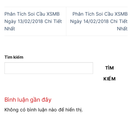
Phân Tích Soi Cầu XSMB
Phân Tích Soi Cầu XSMB
Ngày 13/02/2018 Chi Tiết
Ngày 14/02/2018 Chi Tiết
Nhất
Nhất
Tìm kiếm
TÌM
KIẾM
Bình luận gần đây
Không có bình luận nào để hiển thị.