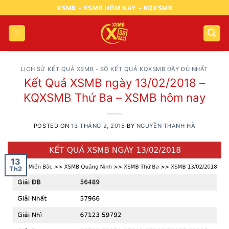
Skip
XSMB - XSMB HÔM NAY - KQXSMB
to
content
LỊCH SỬ KẾT QUẢ XSMB - SỔ KẾT QUẢ KQXSMB ĐẦY ĐỦ NHẤT
Kết Quả XSMB ngày 13/02/2018 –
KQXSMB Thứ Ba – XSMB hôm nay
POSTED ON
13 THÁNG 2, 2018
BY
NGUYỄN THANH HÀ
13
Th2