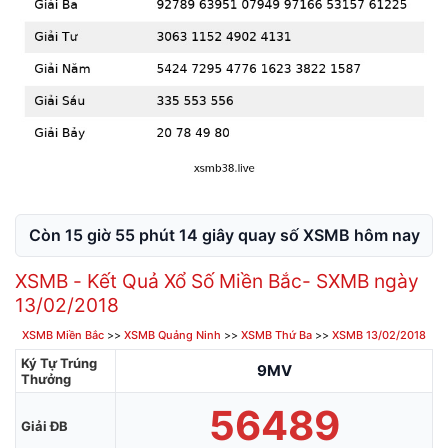
Còn 15 giờ 55 phút 14 giây quay số XSMB hôm nay
XSMB - Kết Quả Xổ Số Miền Bắc- SXMB ngày
13/02/2018
XSMB Miền Bắc
>>
XSMB Quảng Ninh
>>
XSMB Thứ Ba
>>
XSMB 13/02/2018
Ký Tự Trúng
9MV
Thưởng
56489
Giải ĐB