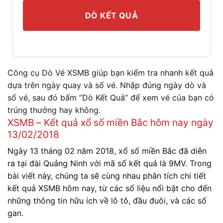
DÒ KẾT QUẢ
Công cụ Dò Vé XSMB giúp bạn kiểm tra nhanh kết quả
dựa trên ngày quay và số vé. Nhập đúng ngày dò và
số vé, sau đó bấm “Dò Kết Quả” để xem vé của bạn có
trúng thưởng hay không.
XSMB – Kết quả xổ số miền Bắc hôm nay ngày
13/02/2018
Ngày 13 tháng 02 năm 2018, xổ số miền Bắc đã diễn
ra tại đài Quảng Ninh với mã số kết quả là 9MV. Trong
bài viết này, chúng ta sẽ cùng nhau phân tích chi tiết
kết quả XSMB hôm nay, từ các số liệu nổi bật cho đến
những thông tin hữu ích về lô tô, đầu đuôi, và các số
gan.