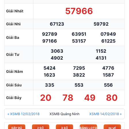
57966
Giải Nhất
67123
59792
Giải Nhì
92789
63951
07949
Giải Ba
97166
53157
61225
3063
1152
Giải Tư
4902
4131
5424
7295
4776
Giải Năm
1623
3822
1587
335
553
556
Giải Sáu
20
78
49
80
Giải Bảy
« XSMB 12/02/2018
XSMB Quảng Ninh
XSMB 14/02/2018 »
ĐẦY ĐỦ
2 SỐ
3 SỐ
BẢNG LOTO
IN VÉ