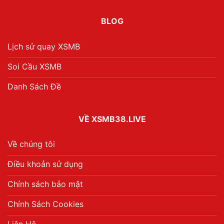
BLOG
Lịch sử quay XSMB
Soi Cầu XSMB
Danh Sách Đề
VỀ XSMB38.LIVE
Về chúng tôi
Điều khoản sử dụng
Chính sách bảo mật
Chính Sách Cookies
Liên Hệ