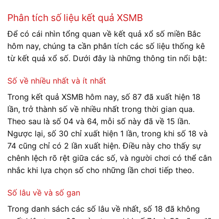
Phân tích số liệu kết quả XSMB
Để có cái nhìn tổng quan về kết quả xổ số miền Bắc
hôm nay, chúng ta cần phân tích các số liệu thống kê
từ kết quả xổ số. Dưới đây là những thông tin nổi bật:
Số về nhiều nhất và ít nhất
Trong kết quả XSMB hôm nay, số 87 đã xuất hiện 18
lần, trở thành số về nhiều nhất trong thời gian qua.
Theo sau là số 04 và 64, mỗi số này đã về 15 lần.
Ngược lại, số 30 chỉ xuất hiện 1 lần, trong khi số 18 và
74 cũng chỉ có 2 lần xuất hiện. Điều này cho thấy sự
chênh lệch rõ rệt giữa các số, và người chơi có thể cân
nhắc khi lựa chọn số cho những lần chơi tiếp theo.
Số lâu về và số gan
Trong danh sách các số lâu về nhất, số 18 đã không
xuất hiện trong 26 ngày, trong khi số 74 và 50 cũng đã