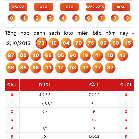
0
1
2
3
4
5
6
7
8
9
Tổng hợp danh sách loto miền bắc hôm nay -
12/10/2015:
73
10
04
70
76
86
59
15
87
00
20
65
05
90
19
41
10
43
86
85
86
31
17
08
92
27
87
ĐẦU
ĐUÔI
ĐẦU
ĐUÔI
0
4,0,5,8
1,7,0,2,9,1
0
1
0,5,9,0,7
4,3
1
2
0,7
9
2
3
1
7
,4
3
4
1,3
0
4
5
9
1,6,0,8
5
6
5
7,8,8,8
6