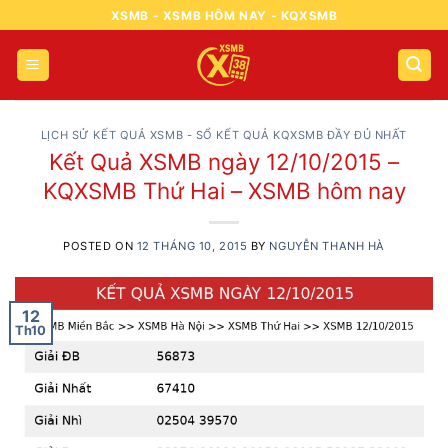
Skip
XSMB - XSMB HÔM NAY - KQXSMB
to
content
LỊCH SỬ KẾT QUẢ XSMB - SỔ KẾT QUẢ KQXSMB ĐẦY ĐỦ NHẤT
Kết Quả XSMB ngày 12/10/2015 –
KQXSMB Thứ Hai – XSMB hôm nay
POSTED ON
12 THÁNG 10, 2015
BY
NGUYỄN THANH HÀ
12
Th10