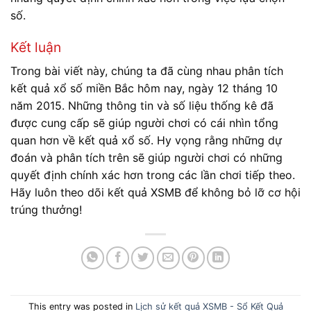
Kết luận
Trong bài viết này, chúng ta đã cùng nhau phân tích
kết quả xổ số miền Bắc hôm nay, ngày 12 tháng 10
năm 2015. Những thông tin và số liệu thống kê đã
được cung cấp sẽ giúp người chơi có cái nhìn tổng
quan hơn về kết quả xổ số. Hy vọng rằng những dự
đoán và phân tích trên sẽ giúp người chơi có những
quyết định chính xác hơn trong các lần chơi tiếp theo.
Hãy luôn theo dõi kết quả XSMB để không bỏ lỡ cơ hội
trúng thưởng!
This entry was posted in
Lịch sử kết quả XSMB - Sổ Kết Quả
KQXSMB Đầy Đủ Nhất
. Bookmark the
permalink
.