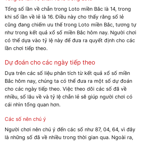
Tổng số lần về chẵn trong Loto miền Bắc là 14, trong
khi số lần về lẻ là 16. Điều này cho thấy rằng số lẻ
cũng đang chiếm ưu thế trong Loto miền Bắc, tương tự
như trong kết quả xổ số miền Bắc hôm nay. Người chơi
có thể dựa vào tỷ lệ này để đưa ra quyết định cho các
lần chơi tiếp theo.
Dự đoán cho các ngày tiếp theo
Dựa trên các số liệu phân tích từ kết quả xổ số miền
Bắc hôm nay, chúng ta có thể đưa ra một số dự đoán
cho các ngày tiếp theo. Việc theo dõi các số đã về
nhiều, số lâu về và tỷ lệ chẵn lẻ sẽ giúp người chơi có
cái nhìn tổng quan hơn.
Các số nên chú ý
Người chơi nên chú ý đến các số như 87, 04, 64, vì đây
là những số đã về nhiều trong thời gian qua. Ngoài ra,
các số gan như 18, 74 và 50 cũng nên được đưa vào