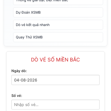
Dự Đoán XSMB
Dò vé kết quả nhanh
Quay Thử XSMB
DÒ VÉ SỐ MIỀN BẮC
Ngày dò:
Số vé: