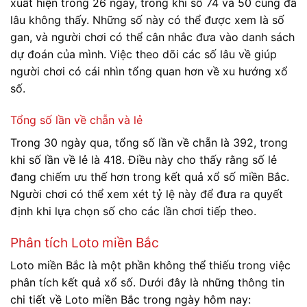
lâu không thấy. Những số này có thể được xem là số
gan, và người chơi có thể cân nhắc đưa vào danh sách
dự đoán của mình. Việc theo dõi các số lâu về giúp
người chơi có cái nhìn tổng quan hơn về xu hướng xổ
số.
Tổng số lần về chẵn và lẻ
Trong 30 ngày qua, tổng số lần về chẵn là 392, trong
khi số lần về lẻ là 418. Điều này cho thấy rằng số lẻ
đang chiếm ưu thế hơn trong kết quả xổ số miền Bắc.
Người chơi có thể xem xét tỷ lệ này để đưa ra quyết
định khi lựa chọn số cho các lần chơi tiếp theo.
Phân tích Loto miền Bắc
Loto miền Bắc là một phần không thể thiếu trong việc
phân tích kết quả xổ số. Dưới đây là những thông tin
chi tiết về Loto miền Bắc trong ngày hôm nay: