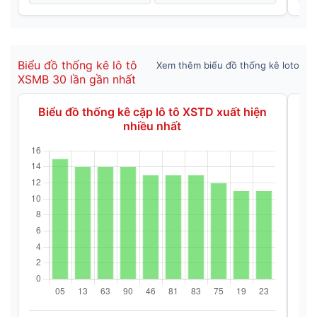
Biểu đồ thống kê lô tô
Xem thêm biểu đồ thống kê loto
XSMB 30 lần gần nhất
Biểu đồ thống kê cặp lô tô XSTD xuất hiện
Bi
nhiều nhất
15
14
Cặp 05:
Cặp 13:
Cặ
lần
lần