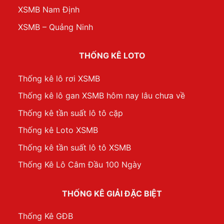
XSMB – Quảng Ninh
XSMB Thứ Hai
THỐNG KÊ LOTO
XSMB Thứ Ba
Thống kê lô rơi XSMB
XSMB Thứ Tư
Thống kê lô gan XSMB hôm nay lâu chưa về
XSMB Thứ Năm
Thống kê tần suất lô tô cặp
XSMB Thứ Sáu
Thống kê Loto XSMB
XSMB Thứ Bảy
Thống kê tần suất lô tô XSMB
XSMB Chủ Nhật
Thống Kê Lô Câm Đầu 100 Ngày
Thống Kê Lô Câm Đuôi MB 100 Ngày
THỐNG KÊ GIẢI ĐẶC BIỆT
Thống kê xiên 3
Thống Kê GĐB
Thống kê & soi cầu xiên 2
Thống kê cố định 30 ngày giải đặc biệt
Thống kê Lô Xiên 4