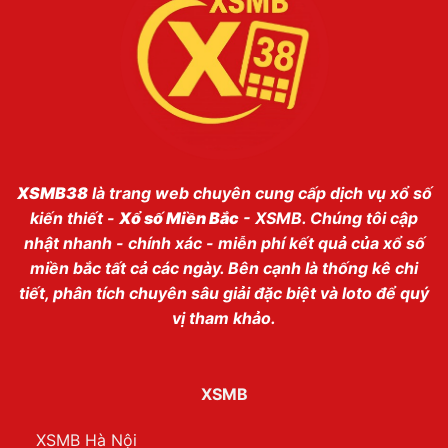
XSMB38
là trang web chuyên cung cấp dịch vụ xổ số
kiến thiết -
Xổ số Miền Bắc
- XSMB. Chúng tôi cập
nhật nhanh - chính xác - miễn phí kết quả của xổ số
miền bắc tất cả các ngày. Bên cạnh là thống kê chi
tiết, phân tích chuyên sâu giải đặc biệt và loto để quý
vị tham khảo.
XSMB
XSMB Hà Nội