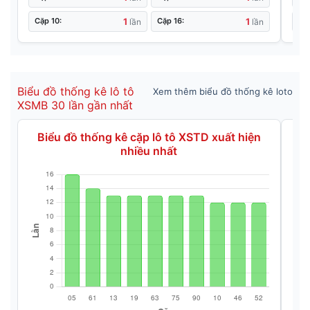
1
1
Cặp 10:
Cặp 16:
Cặp
lần
lần
Biểu đồ thống kê lô tô
Xem thêm biểu đồ thống kê loto
XSMB 30 lần gần nhất
Biểu đồ thống kê cặp lô tô XSTD xuất hiện
Bi
nhiều nhất