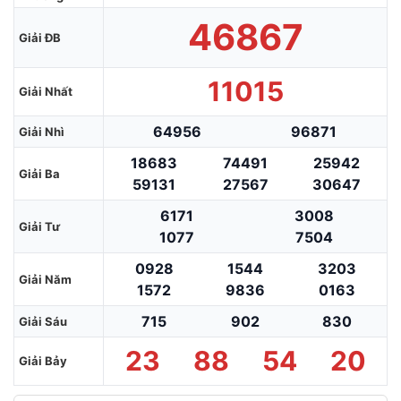
46867
Giải ĐB
11015
Giải Nhất
64956
96871
Giải Nhì
18683
74491
25942
Giải Ba
59131
27567
30647
6171
3008
Giải Tư
1077
7504
0928
1544
3203
Giải Năm
1572
9836
0163
715
902
830
Giải Sáu
23
88
54
20
Giải Bảy