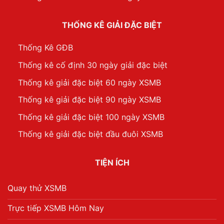
Thống Kê Lô Câm Đuôi MB 100 Ngày
THỐNG KÊ GIẢI ĐẶC BIỆT
Thống kê xiên 3
Thống Kê GĐB
Thống kê & soi cầu xiên 2
Thống kê cố định 30 ngày giải đặc biệt
Thống kê Lô Xiên 4
Thống kê giải đặc biệt 60 ngày XSMB
Thống kê đầu đuôi tổng lô tô
Thống kê giải đặc biệt 90 ngày XSMB
Thống kê giải đặc biệt 100 ngày XSMB
Thống kê giải đặc biệt đầu đuôi XSMB
Thống kê tổng giải đặc biệt XSMB
TIỆN ÍCH
Thống kê giải đặc biệt theo năm XSMB
Thống kê giải đặc biệt theo tháng XSMB
Quay thử XSMB
Thống kê giải đặc biệt theo tuần XSMB
Trực tiếp XSMB Hôm Nay