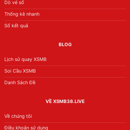
Dò vé số
Thống kê nhanh
Sổ kết quả
BLOG
Lịch sử quay XSMB
Soi Cầu XSMB
Danh Sách Đề
VỀ XSMB38.LIVE
Về chúng tôi
Điều khoản sử dụng