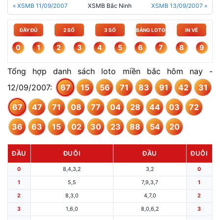
« XSMB 11/09/2007
XSMB Bắc Ninh
XSMB 13/09/2007 »
ĐẦY ĐỦ
2 SỐ
3 SỐ
BẢNG LOTO
IN VÉ
0
1
2
3
4
5
6
7
8
9
Tổng hợp danh sách loto miền bắc hôm nay -
12/09/2007:
67
15
56
71
83
91
42
31
67
47
71
08
77
04
28
44
03
72
36
63
15
02
30
23
88
54
20
ĐẦU
ĐUÔI
ĐẦU
ĐUÔI
0
8,4,3,2
3,2
0
1
5,5
7,9,3,7
1
2
8,3,0
4,7,0
2
3
1,6,0
8,0,6,2
3