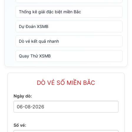
Thống kê giải đặc biệt miền Bắc
Dự Đoán XSMB
Dò vé kết quả nhanh
Quay Thử XSMB
DÒ VÉ SỐ MIỀN BẮC
Ngày dò:
Số vé: