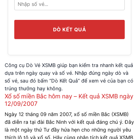
DÒ KẾT QUẢ
Công cụ Dò Vé XSMB giúp bạn kiểm tra nhanh kết quả
dựa trên ngày quay và số vé. Nhập đúng ngày dò và
số vé, sau đó bấm “Dò Kết Quả” để xem vé của bạn có
trúng thưởng hay không.
Xổ số miền Bắc hôm nay – Kết quả XSMB ngày
12/09/2007
Ngày 12 tháng 09 năm 2007, xổ số miền Bắc (XSMB)
đã diễn ra tại đài Bắc Ninh với kết quả đáng chú ý. Đây
là một ngày thứ Tư đầy hứa hẹn cho những người yêu
thích lô tô và xổ số. Hãy cùng phân tích kết quả XSMB