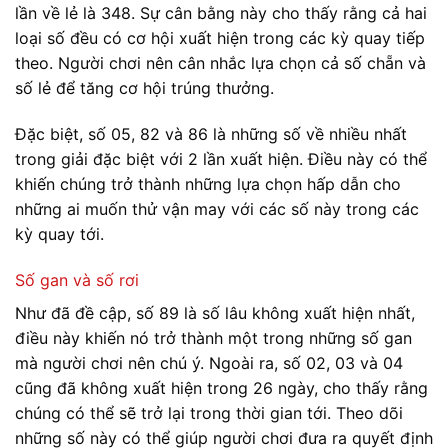
lần về lẻ là 348. Sự cân bằng này cho thấy rằng cả hai
loại số đều có cơ hội xuất hiện trong các kỳ quay tiếp
theo. Người chơi nên cân nhắc lựa chọn cả số chẵn và
số lẻ để tăng cơ hội trúng thưởng.
Đặc biệt, số 05, 82 và 86 là những số về nhiều nhất
trong giải đặc biệt với 2 lần xuất hiện. Điều này có thể
khiến chúng trở thành những lựa chọn hấp dẫn cho
những ai muốn thử vận may với các số này trong các
kỳ quay tới.
Số gan và số rơi
Như đã đề cập, số 89 là số lâu không xuất hiện nhất,
điều này khiến nó trở thành một trong những số gan
mà người chơi nên chú ý. Ngoài ra, số 02, 03 và 04
cũng đã không xuất hiện trong 26 ngày, cho thấy rằng
chúng có thể sẽ trở lại trong thời gian tới. Theo dõi
những số này có thể giúp người chơi đưa ra quyết định