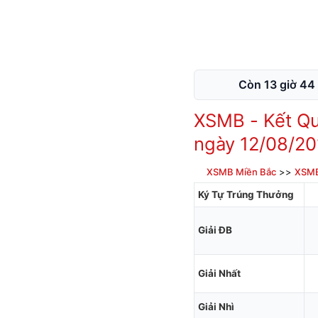
Còn 13 giờ 44
XSMB - Kết Q
ngày 12/08/20
XSMB Miền Bắc
>>
XSMB
Ký Tự Trúng Thưởng
Giải ĐB
Giải Nhất
Giải Nhì