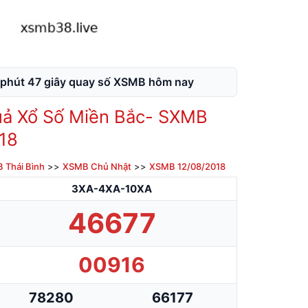
 phút 46 giây quay số XSMB hôm nay
uả Xổ Số Miền Bắc- SXMB
18
 Thái Bình
>>
XSMB Chủ Nhật
>>
XSMB 12/08/2018
3XA-4XA-10XA
46677
00916
78280
66177