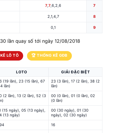
7
,
7
,6,2,6
7
2,1,4,7
8
0,1
9
0 lần quay số tới ngày 12/08/2018
 KÊ LÔ TÔ
🏆 THỐNG KÊ GĐB
LOTO
GIẢI ĐẶC BIỆT
6 (19 lần), 23 (15 lần), 67
23 (3 lần), 17 (2 lần), 38 (2
14 lần)
lần)
0 (2 lần), 13 (2 lần), 52 (3
00 (0 lần), 01 (0 lần), 02
ần)
(0 lần)
1 (15 ngày), 05 (13 ngày),
00 (30 ngày), 01 (30
4 (13 ngày)
ngày), 02 (30 ngày)
94
16