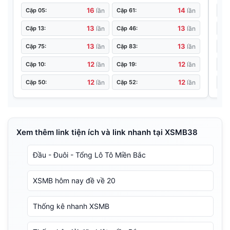
16
14
Cặp 05:
Cặp 61:
Cặp
lần
lần
13
13
Cặp 13:
Cặp 46:
Cặp
lần
lần
13
13
Cặp 75:
Cặp 83:
Cặ
lần
lần
12
12
Cặp 10:
Cặp 19:
Cặ
lần
lần
12
12
Cặp 50:
Cặp 52:
Cặ
lần
lần
Xem thêm link tiện ích và link nhanh tại XSMB38
Đầu - Đuôi - Tổng Lô Tô Miền Bắc
XSMB hôm nay đề về 20
Thống kê nhanh XSMB