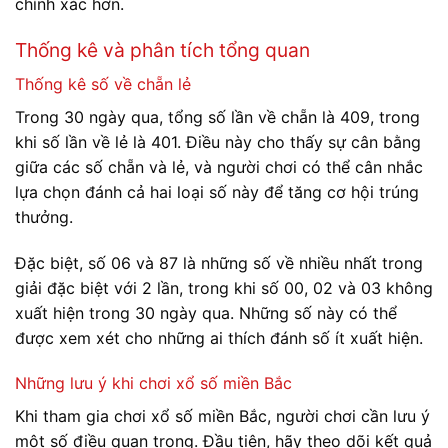
chính xác hơn.
Thống kê và phân tích tổng quan
Thống kê số về chẵn lẻ
Trong 30 ngày qua, tổng số lần về chẵn là 409, trong
khi số lần về lẻ là 401. Điều này cho thấy sự cân bằng
giữa các số chẵn và lẻ, và người chơi có thể cân nhắc
lựa chọn đánh cả hai loại số này để tăng cơ hội trúng
thưởng.
Đặc biệt, số 06 và 87 là những số về nhiều nhất trong
giải đặc biệt với 2 lần, trong khi số 00, 02 và 03 không
xuất hiện trong 30 ngày qua. Những số này có thể
được xem xét cho những ai thích đánh số ít xuất hiện.
Những lưu ý khi chơi xổ số miền Bắc
Khi tham gia chơi xổ số miền Bắc, người chơi cần lưu ý
một số điều quan trọng. Đầu tiên, hãy theo dõi kết quả