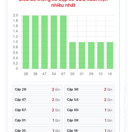
nhiều nhất
2
2
Cặp 28:
Cặp 38:
Cặ
lần
lần
2
2
Cặp 47:
Cặp 54:
Cặ
lần
lần
2
1
Cặp 67:
Cặp 00:
Cặ
lần
lần
1
1
Cặp 01:
Cặp 09:
Cặ
lần
lần
1
1
Cặp 10:
Cặp 16:
Cặp
lần
lần