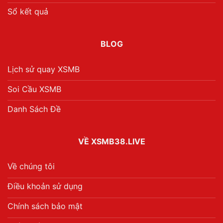
Sổ kết quả
BLOG
Lịch sử quay XSMB
Soi Cầu XSMB
Danh Sách Đề
VỀ XSMB38.LIVE
Về chúng tôi
Điều khoản sử dụng
Chính sách bảo mật