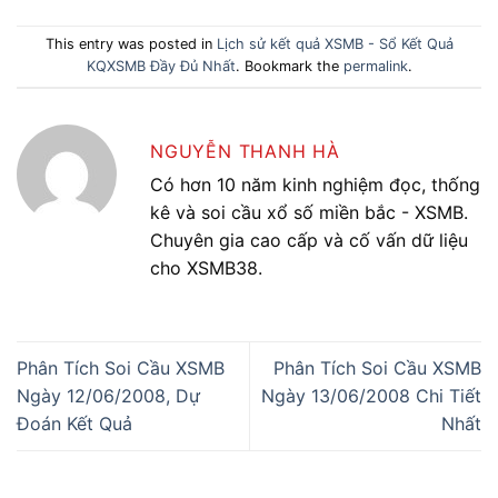
This entry was posted in
Lịch sử kết quả XSMB - Sổ Kết Quả
KQXSMB Đầy Đủ Nhất
. Bookmark the
permalink
.
NGUYỄN THANH HÀ
Có hơn 10 năm kinh nghiệm đọc, thống
kê và soi cầu xổ số miền bắc - XSMB.
Chuyên gia cao cấp và cố vấn dữ liệu
cho XSMB38.
Phân Tích Soi Cầu XSMB
Phân Tích Soi Cầu XSMB
Ngày 12/06/2008, Dự
Ngày 13/06/2008 Chi Tiết
Đoán Kết Quả
Nhất