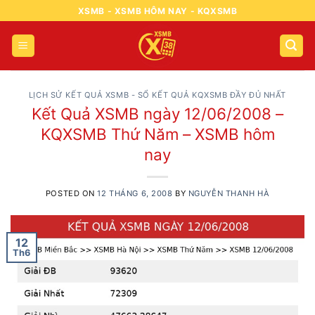
Skip
XSMB - XSMB HÔM NAY - KQXSMB
to
content
LỊCH SỬ KẾT QUẢ XSMB - SỔ KẾT QUẢ KQXSMB ĐẦY ĐỦ NHẤT
Kết Quả XSMB ngày 12/06/2008 –
KQXSMB Thứ Năm – XSMB hôm
nay
POSTED ON
12 THÁNG 6, 2008
BY
NGUYỄN THANH HÀ
12
Th6