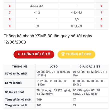
6
3,7,7,3,3,4
-
6
7
4,1,2
4,6,4,6,1
7
8
1
9,5
8
9
8,9
0,0,1,2,9
9
Thống kê nhanh XSMB 30 lần quay số tới ngày
12/06/2008
📊 THỐNG KÊ LÔ TÔ
🏆 THỐNG KÊ GĐB
THỐNG KÊ
LOTO
GIẢI ĐẶC BIỆT
09 (16 lần), 01 (15 lần), 55
06 (2 lần), 87 (2 lần), 01 (1
Số về nhiều nhất
(15 lần)
lần)
91 (2 lần), 25 (3 lần), 33
00 (0 lần), 02 (0 lần), 03
Số về ít nhất
(3 lần)
(0 lần)
78 (14 ngày), 27 (12 ngày),
00 (30 ngày), 02 (30
Số lâu về nhất
44 (12 ngày)
ngày), 03 (30 ngày)
Tổng số lần về chẵn
409
17
Tổng số lần về lẻ
401
13