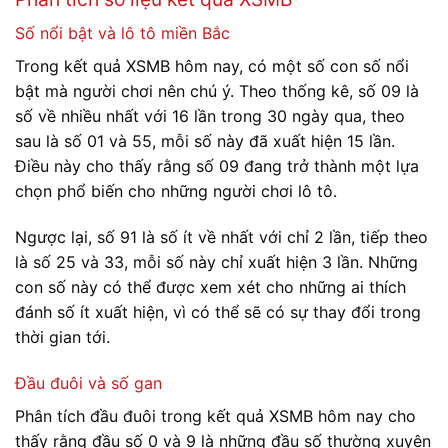
Số nổi bật và lô tô miền Bắc
Trong kết quả XSMB hôm nay, có một số con số nổi
bật mà người chơi nên chú ý. Theo thống kê, số 09 là
số về nhiều nhất với 16 lần trong 30 ngày qua, theo
sau là số 01 và 55, mỗi số này đã xuất hiện 15 lần.
Điều này cho thấy rằng số 09 đang trở thành một lựa
chọn phổ biến cho những người chơi lô tô.
Ngược lại, số 91 là số ít về nhất với chỉ 2 lần, tiếp theo
là số 25 và 33, mỗi số này chỉ xuất hiện 3 lần. Những
con số này có thể được xem xét cho những ai thích
đánh số ít xuất hiện, vì có thể sẽ có sự thay đổi trong
thời gian tới.
Đầu đuôi và số gan
Phân tích đầu đuôi trong kết quả XSMB hôm nay cho
thấy rằng đầu số 0 và 9 là những đầu số thường xuyên