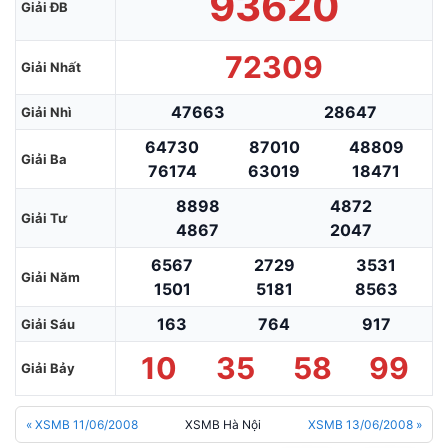
93620
Giải ĐB
72309
Giải Nhất
47663
28647
Giải Nhì
64730
87010
48809
Giải Ba
76174
63019
18471
8898
4872
Giải Tư
4867
2047
6567
2729
3531
Giải Năm
1501
5181
8563
163
764
917
Giải Sáu
10
35
58
99
Giải Bảy
« XSMB 11/06/2008
XSMB Hà Nội
XSMB 13/06/2008 »