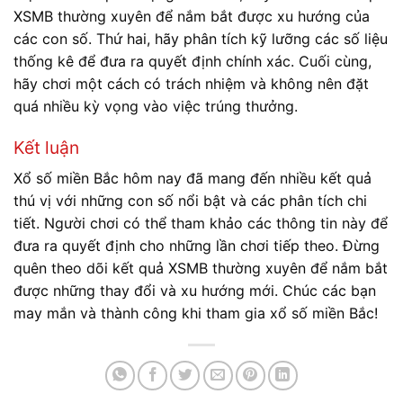
XSMB thường xuyên để nắm bắt được xu hướng của
các con số. Thứ hai, hãy phân tích kỹ lưỡng các số liệu
thống kê để đưa ra quyết định chính xác. Cuối cùng,
hãy chơi một cách có trách nhiệm và không nên đặt
quá nhiều kỳ vọng vào việc trúng thưởng.
Kết luận
Xổ số miền Bắc hôm nay đã mang đến nhiều kết quả
thú vị với những con số nổi bật và các phân tích chi
tiết. Người chơi có thể tham khảo các thông tin này để
đưa ra quyết định cho những lần chơi tiếp theo. Đừng
quên theo dõi kết quả XSMB thường xuyên để nắm bắt
được những thay đổi và xu hướng mới. Chúc các bạn
may mắn và thành công khi tham gia xổ số miền Bắc!