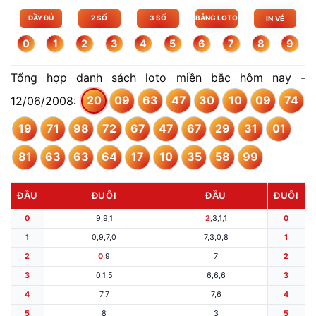
ĐẦY ĐỦ
2 SỐ
3 SỐ
BẢNG LOTO
IN VÉ
0
1
2
3
4
5
6
7
8
9
Tổng hợp danh sách loto miền bắc hôm nay -
12/06/2008:
20
09
63
47
30
10
09
74
19
71
98
72
67
47
67
29
31
01
81
63
63
64
17
10
35
58
99
ĐẦU
ĐUÔI
ĐẦU
ĐUÔI
0
9,9,1
2
,3,1,1
0
1
0,9,7,0
7,3,0,8
1
2
0
,9
7
2
3
0,1,5
6,6,6
3
4
7,7
7,6
4
5
8
3
5