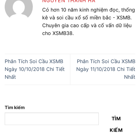
NGUYỄN THANH HÀ
Có hơn 10 năm kinh nghiệm đọc, thống
kê và soi cầu xổ số miền bắc - XSMB.
Chuyên gia cao cấp và cố vấn dữ liệu
cho XSMB38.
Phân Tích Soi Cầu XSMB
Phân Tích Soi Cầu XSMB
Ngày 10/10/2018 Chi Tiết
Ngày 11/10/2018 Chi Tiết
Nhất
Nhất
Tìm kiếm
TÌM
KIẾM