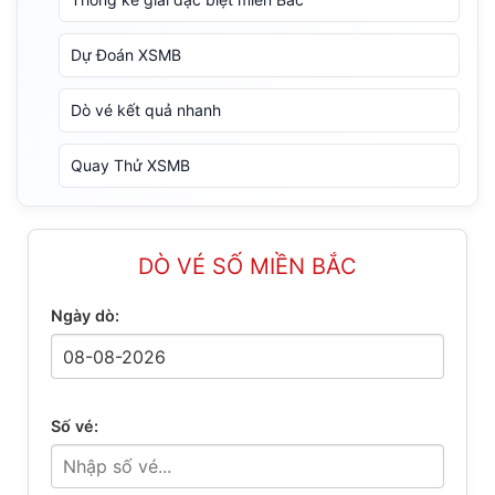
Dự Đoán XSMB
Dò vé kết quả nhanh
Quay Thử XSMB
DÒ VÉ SỐ MIỀN BẮC
Ngày dò:
Số vé: