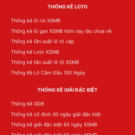
THỐNG KÊ LOTO
XSMB Thứ Ba
Thống kê lô rơi XSMB
XSMB Thứ Tư
Thống kê lô gan XSMB hôm nay lâu chưa về
XSMB Thứ Năm
Thống kê tần suất lô tô cặp
XSMB Thứ Sáu
Thống kê Loto XSMB
XSMB Thứ Bảy
Thống kê tần suất lô tô XSMB
XSMB Chủ Nhật
Thống Kê Lô Câm Đầu 100 Ngày
Thống Kê Lô Câm Đuôi MB 100 Ngày
THỐNG KÊ GIẢI ĐẶC BIỆT
Thống kê xiên 3
Thống Kê GĐB
Thống kê & soi cầu xiên 2
Thống kê cố định 30 ngày giải đặc biệt
Thống kê Lô Xiên 4
Thống kê giải đặc biệt 60 ngày XSMB
Thống kê đầu đuôi tổng lô tô
Thống kê giải đặc biệt 90 ngày XSMB