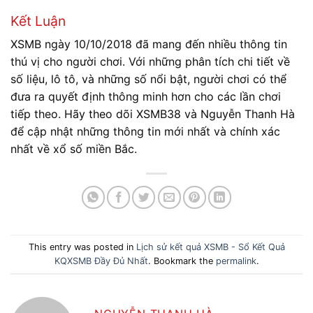
Kết Luận
XSMB ngày 10/10/2018 đã mang đến nhiều thông tin
thú vị cho người chơi. Với những phân tích chi tiết về
số liệu, lô tô, và những số nổi bật, người chơi có thể
đưa ra quyết định thông minh hơn cho các lần chơi
tiếp theo. Hãy theo dõi XSMB38 và Nguyễn Thanh Hà
để cập nhật những thông tin mới nhất và chính xác
nhất về xổ số miền Bắc.
This entry was posted in
Lịch sử kết quả XSMB - Sổ Kết Quả
KQXSMB Đầy Đủ Nhất
. Bookmark the
permalink
.