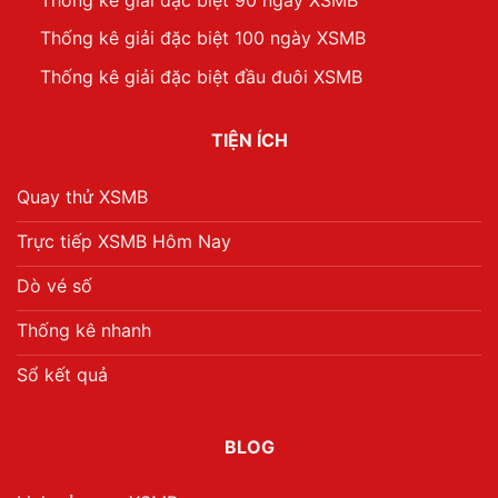
Thống kê giải đặc biệt 100 ngày XSMB
Thống kê giải đặc biệt đầu đuôi XSMB
Thống kê tổng giải đặc biệt XSMB
TIỆN ÍCH
Thống kê giải đặc biệt theo năm XSMB
Thống kê giải đặc biệt theo tháng XSMB
Quay thử XSMB
Thống kê giải đặc biệt theo tuần XSMB
Trực tiếp XSMB Hôm Nay
Dò vé số
Thống kê nhanh
Sổ kết quả
BLOG