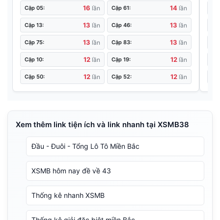
16
14
Cặp 05:
Cặp 61:
Cặp
lần
lần
13
13
Cặp 13:
Cặp 46:
Cặp
lần
lần
13
13
Cặp 75:
Cặp 83:
Cặ
lần
lần
12
12
Cặp 10:
Cặp 19:
Cặ
lần
lần
12
12
Cặp 50:
Cặp 52:
Cặ
lần
lần
Xem thêm link tiện ích và link nhanh tại XSMB38
Đầu - Đuôi - Tổng Lô Tô Miền Bắc
XSMB hôm nay đề về 43
Thống kê nhanh XSMB
Thống kê giải đặc biệt miền Bắc