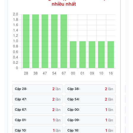
nhiều nhất
2
2
Cặp 28:
Cặp 38:
Cặ
lần
lần
2
2
Cặp 47:
Cặp 54:
Cặ
lần
lần
2
1
Cặp 67:
Cặp 00:
Cặ
lần
lần
1
1
Cặp 01:
Cặp 09:
Cặ
lần
lần
1
1
Cặp 10:
Cặp 16:
Cặp
lần
lần