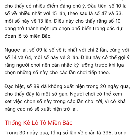
cho thấy có nhiều điểm đáng chú ý. Đầu tiên, số 10 là
số về nhiều nhất với 15 lần, theo sau là số 47 và 53,
mỗi số này về 13 lần. Điều này cho thấy rằng số 10
đang trở thành một lựa chọn phổ biến trong các dự
đoán lô tô miền Bắc.
Ngược lại, số 09 là số về ít nhất với chỉ 2 lần, cùng với
số 14 và 64, mỗi số này về 3 lần. Điều này có thể gợi ý
rằng người chơi nên cân nhắc kỹ lưỡng trước khi lựa
chọn những số này cho các lần chơi tiếp theo.
Đặc biệt, số 89 đã không xuất hiện trong 20 ngày qua,
cho thấy đây là một số gan. Người chơi có thể xem
xét việc chọn số này trong các lần chơi tới, vì có khả
năng cao nó sẽ xuất hiện trở lại.
Thống Kê Lô Tô Miền Bắc
Trong 30 ngày qua, tổng số lần về chẵn là 395, trong