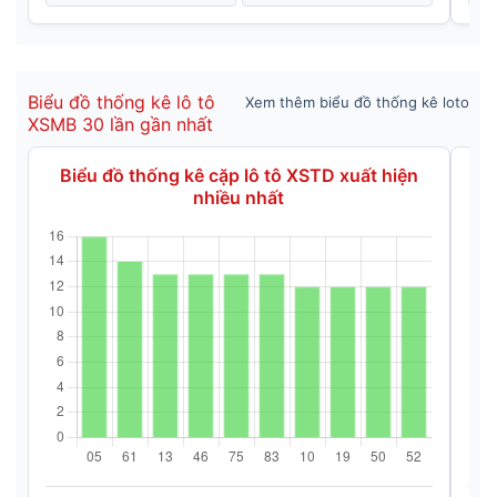
Biểu đồ thống kê lô tô
Xem thêm biểu đồ thống kê loto
XSMB 30 lần gần nhất
Biểu đồ thống kê cặp lô tô XSTD xuất hiện
Bi
nhiều nhất