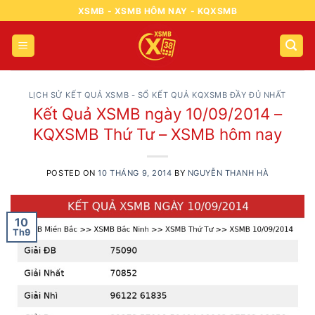
Skip
XSMB - XSMB HÔM NAY - KQXSMB
to
content
LỊCH SỬ KẾT QUẢ XSMB - SỔ KẾT QUẢ KQXSMB ĐẦY ĐỦ NHẤT
Kết Quả XSMB ngày 10/09/2014 –
KQXSMB Thứ Tư – XSMB hôm nay
POSTED ON
10 THÁNG 9, 2014
BY
NGUYỄN THANH HÀ
10
Th9