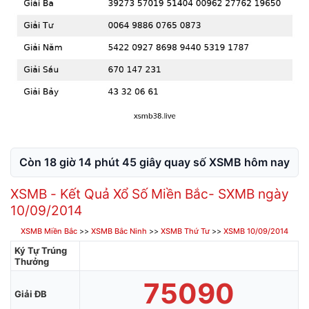
Còn 18 giờ 14 phút 44 giây quay số XSMB hôm
nay
XSMB - Kết Quả Xổ Số Miền Bắc- SXMB ngày
10/09/2014
XSMB Miền Bắc
>>
XSMB Bắc Ninh
>>
XSMB Thứ Tư
>>
XSMB 10/09/2014
Ký Tự Trúng
Thưởng