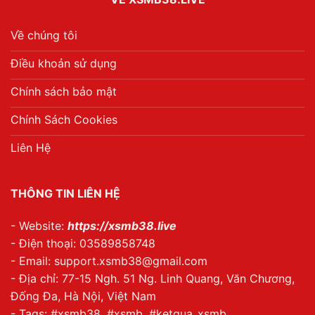
VỀ XSMB38.LIVE
Về chúng tôi
Điều khoản sử dụng
Chính sách bảo mật
Chính Sách Cookies
Liên Hệ
THÔNG TIN LIÊN HỆ
- Website:
https://xsmb38.live
- Điện thoại: 03589858748
- Email: support.xsmb38@gmail.com
- Địa chỉ: 77-15 Ngh. 51 Ng. Linh Quang, Văn Chương,
Đống Đa, Hà Nội, Việt Nam