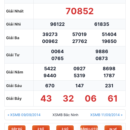
75090
Giải ĐB
70852
Giải Nhất
96122
61835
Giải Nhì
39273
57019
51404
Giải Ba
00962
27762
19650
0064
9886
Giải Tư
0765
0873
5422
0927
8698
Giải Năm
9440
5319
1787
670
147
231
Giải Sáu
43
32
06
61
Giải Bảy
« XSMB 09/09/2014
XSMB Bắc Ninh
XSMB 11/09/2014 »