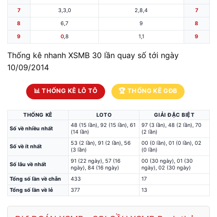
6
2,2,4,5,1
8,0
6
7
3,3,0
2,8,4
7
8
6,7
9
8
9
0
,8
1,1
9
Thống kê nhanh XSMB 30 lần quay số tới ngày
10/09/2014
📊 THỐNG KÊ LÔ TÔ
🏆 THỐNG KÊ GĐB
THỐNG KÊ
LOTO
GIẢI ĐẶC BIỆT
48 (15 lần), 92 (15 lần), 61
97 (3 lần), 48 (2 lần), 70
Số về nhiều nhất
(14 lần)
(2 lần)
53 (2 lần), 91 (2 lần), 56
00 (0 lần), 01 (0 lần), 02
Số về ít nhất
(3 lần)
(0 lần)
91 (22 ngày), 57 (16
00 (30 ngày), 01 (30
Số lâu về nhất
ngày), 84 (16 ngày)
ngày), 02 (30 ngày)
Tổng số lần về chẵn
433
17
Tổng số lần về lẻ
377
13