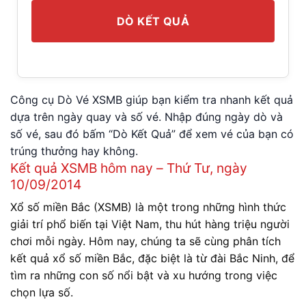
DÒ KẾT QUẢ
Công cụ Dò Vé XSMB giúp bạn kiểm tra nhanh kết quả
dựa trên ngày quay và số vé. Nhập đúng ngày dò và
số vé, sau đó bấm “Dò Kết Quả” để xem vé của bạn có
trúng thưởng hay không.
Kết quả XSMB hôm nay – Thứ Tư, ngày
10/09/2014
Xổ số miền Bắc (XSMB) là một trong những hình thức
giải trí phổ biến tại Việt Nam, thu hút hàng triệu người
chơi mỗi ngày. Hôm nay, chúng ta sẽ cùng phân tích
kết quả xổ số miền Bắc, đặc biệt là từ đài Bắc Ninh, để
tìm ra những con số nổi bật và xu hướng trong việc