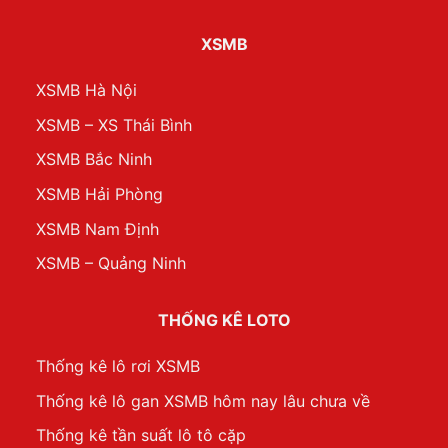
XSMB
XSMB Hà Nội
XSMB – XS Thái Bình
XSMB Bắc Ninh
XSMB Hải Phòng
XSMB Nam Định
XSMB – Quảng Ninh
XSMB Thứ Hai
THỐNG KÊ LOTO
XSMB Thứ Ba
Thống kê lô rơi XSMB
XSMB Thứ Tư
Thống kê lô gan XSMB hôm nay lâu chưa về
XSMB Thứ Năm