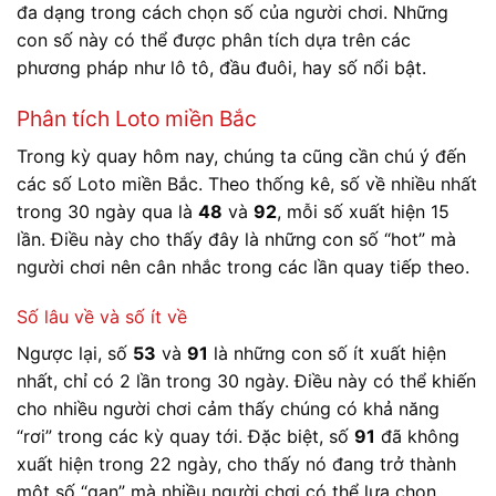
Giải nhì với các con số
96122
và
61835
cho thấy sự
đa dạng trong cách chọn số của người chơi. Những
con số này có thể được phân tích dựa trên các
phương pháp như lô tô, đầu đuôi, hay số nổi bật.
Phân tích Loto miền Bắc
Trong kỳ quay hôm nay, chúng ta cũng cần chú ý đến
các số Loto miền Bắc. Theo thống kê, số về nhiều nhất
trong 30 ngày qua là
48
và
92
, mỗi số xuất hiện 15
lần. Điều này cho thấy đây là những con số “hot” mà
người chơi nên cân nhắc trong các lần quay tiếp theo.
Số lâu về và số ít về
Ngược lại, số
53
và
91
là những con số ít xuất hiện
nhất, chỉ có 2 lần trong 30 ngày. Điều này có thể khiến
cho nhiều người chơi cảm thấy chúng có khả năng
“rơi” trong các kỳ quay tới. Đặc biệt, số
91
đã không
xuất hiện trong 22 ngày, cho thấy nó đang trở thành