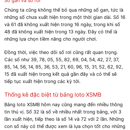
Số gan và số rơi
Chúng ta cũng không thể bỏ qua những số gan, tức là
những số chưa xuất hiện trong một thời gian dài. Số 16
và 61 đã không xuất hiện trong 16 ngày, trong khi số
48 đã không xuất hiện trong 13 ngày. Đây có thể là
những lựa chọn tiềm năng cho người chơi.
Đồng thời, việc theo dõi số rơi cũng rất quan trọng.
Các số như 39, 78, 05, 55, 82, 69, 04, 54, 42, 27, 37,
85, 14, 56, 14, 85, 36, 53, 21, 60, 96, 15, 31, 52, 62, 92,
15 đã xuất hiện trong kết quả gần đây và có thể sẽ
tiếp tục xuất hiện trong các kỳ tới.
Thống kê đặc biệt từ bảng loto XSMB
Bảng loto XSMB hôm nay cũng mang đến nhiều thông
tin thú vị. Số 32 là số về nhiều nhất trong bảng, với 3
lần xuất hiện, tiếp theo là số 14 và 72 với 2 lần. Những
con số này có thể được xem là lựa chọn tốt cho những