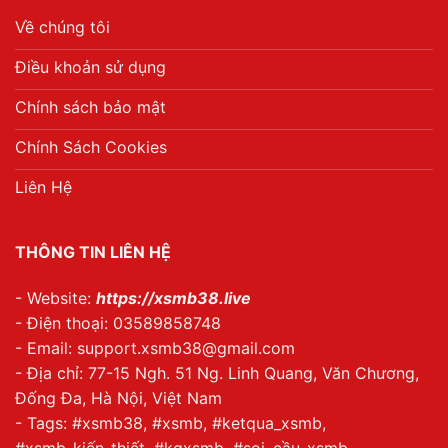
Về chúng tôi
Điều khoản sử dụng
Chính sách bảo mật
Chính Sách Cookies
Liên Hệ
THÔNG TIN LIÊN HỆ
- Website:
https://xsmb38.live
- Điện thoại: 03589858748
- Email: support.xsmb38@gmail.com
- Địa chỉ: 77-15 Ngh. 51 Ng. Linh Quang, Văn Chương,
Đống Đa, Hà Nội, Việt Nam
- Tags: #xsmb38, #xsmb, #ketqua_xsmb,