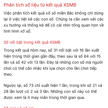
Phân tích số liệu từ kết quả XSMB
Việc phân tích kết quả xổ số miền Bắc không chỉ dừng
lại ở việc liệt kê các con số. Chúng ta cần xem xét các
xu hướng và thống kê để có cái nhìn tổng quan hơn về
tình hình xổ số.
Số nổi bật trong kết quả XSMB
Trong kết quả hôm nay, số 31 nổi bật với 16 lần xuất
hiện trong thời gian gần đây, theo sau là số 64 với 15
lần và số 42 với 13 lần. Đây là những con số mà người
chơi có thể cân nhắc khi lựa chọn cho lần chơi tiếp
theo.
Ngược lại, số 73 chỉ xuất hiện 1 lần, trong khi số 21 và
28 lần lượt có 2 và 3 lần. Những con số này có thể
được xem là ít may mắn trong thời gian qua.