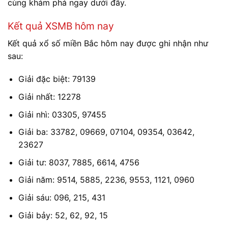
cùng khám phá ngay dưới đây.
Kết quả XSMB hôm nay
Kết quả xổ số miền Bắc hôm nay được ghi nhận như
sau:
Giải đặc biệt: 79139
Giải nhất: 12278
Giải nhì: 03305, 97455
Giải ba: 33782, 09669, 07104, 09354, 03642,
23627
Giải tư: 8037, 7885, 6614, 4756
Giải năm: 9514, 5885, 2236, 9553, 1121, 0960
Giải sáu: 096, 215, 431
Giải bảy: 52, 62, 92, 15