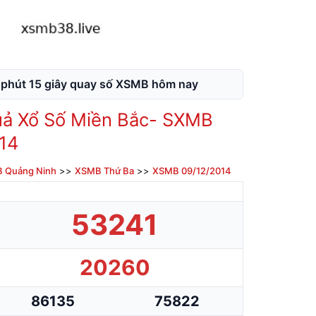
 phút 15 giây quay số XSMB hôm nay
uả Xổ Số Miền Bắc- SXMB
14
 Quảng Ninh
>>
XSMB Thứ Ba
>>
XSMB 09/12/2014
53241
20260
86135
75822