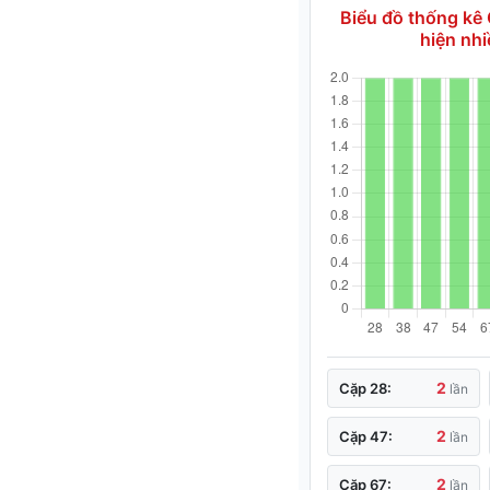
Biểu đồ thống kê
hiện nhi
2
Cặp 28:
lần
2
Cặp 47:
lần
2
Cặp 67:
lần