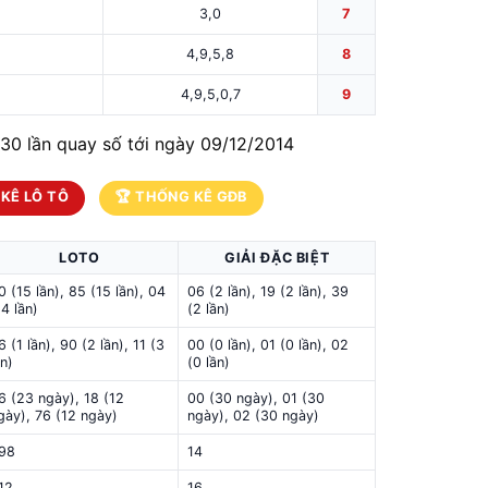
3,0
7
4,9,5,8
8
4,9,5,0,7
9
0 lần quay số tới ngày 09/12/2014
 KÊ LÔ TÔ
🏆 THỐNG KÊ GĐB
LOTO
GIẢI ĐẶC BIỆT
0 (15 lần), 85 (15 lần), 04
06 (2 lần), 19 (2 lần), 39
14 lần)
(2 lần)
6 (1 lần), 90 (2 lần), 11 (3
00 (0 lần), 01 (0 lần), 02
ần)
(0 lần)
6 (23 ngày), 18 (12
00 (30 ngày), 01 (30
gày), 76 (12 ngày)
ngày), 02 (30 ngày)
98
14
12
16