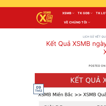
Skip
to
XSMB
TK GĐB
TK LO
content
VỀ CHÚNG TÔI
LỊCH SỬ KẾT Q
Kết Quả XSMB ngày
POSTED O
09
Th12