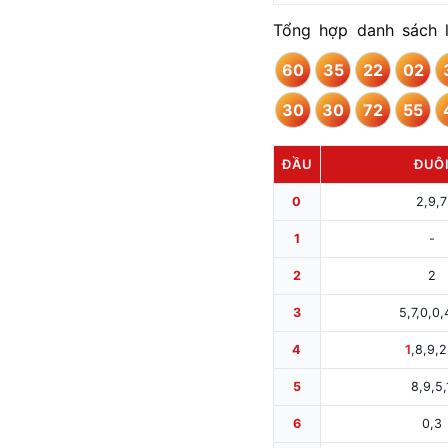
Tổng hợp danh sách 
60
35
22
02
30
30
72
55
ĐẦU
ĐUÔ
0
2,9,7
1
-
2
2
3
5,7,0,0,
4
1
,8,9,2
5
8,9,5,
6
0,3