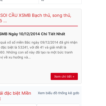
OI CẦU XSMB Bạch thủ, song thủ,
ô ...
SMB Ngày 10/12/2014 Chi Tiết Nhất
 quả xổ số miền Bắc ngày 09/12/2014 đã ghi nhận
i đặc biệt là 53241, với đề 41 và giải nhất là
60. Những con số này đã tạo ra một bức tranh
 vị về xu hướng và...
Xem chi tiết »
ải đặc biệt Miền
Xem biểu đồ thống kê gdb
t