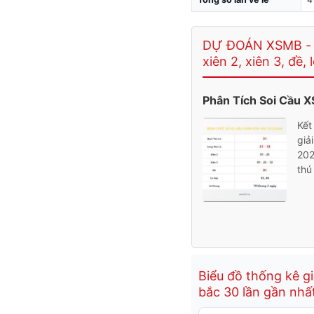
DỰ ĐOÁN XSMB - S
xiên 2, xiên 3, đề, l
Phân Tích Soi Cầu X
Kết
giả
202
thú
Biểu đồ thống kê gi
bắc 30 lần gần nhấ