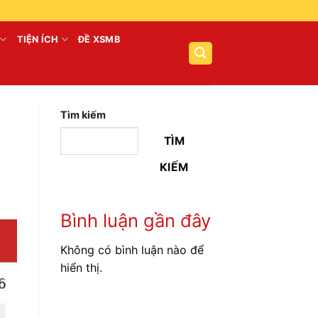
TIỆN ÍCH
ĐỀ XSMB
Tìm kiếm
TÌM
KIẾM
Bình luận gần đây
Không có bình luận nào để
hiển thị.