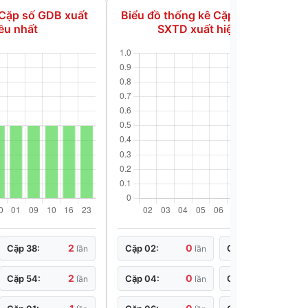
 Cặp số GDB xuất
Biểu đồ thống kê Cặp số GĐB XSM
ều nhất
SXTD xuất hiện ít nhất
2
0
0
Cặp 38:
Cặp 02:
Cặp 03:
lần
lần
lầ
2
0
0
Cặp 54:
Cặp 04:
Cặp 05:
lần
lần
lầ