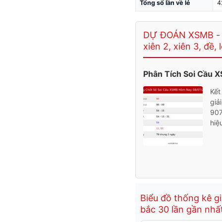
Tổng số lần về lẻ
4
DỰ ĐOÁN XSMB - S
xiên 2, xiên 3, đề, l
Phân Tích Soi Cầu 
Kết
giả
907
hiệ
Biểu đồ thống kê gi
bắc 30 lần gần nhấ