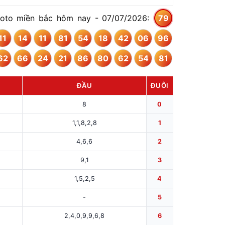
loto miền bắc hôm nay - 07/07/2026:
79
11
14
11
81
54
18
42
06
96
62
66
24
21
86
80
62
54
81
ĐẦU
ĐUÔI
8
0
1,1,8,2,8
1
4,6,6
2
9,1
3
1,5,2,5
4
-
5
2,4,0,9,9,6,8
6