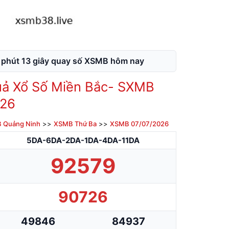
 phút 13 giây quay số XSMB hôm nay
uả Xổ Số Miền Bắc- SXMB
026
 Quảng Ninh
>>
XSMB Thứ Ba
>>
XSMB 07/07/2026
5DA-6DA-2DA-1DA-4DA-11DA
92579
90726
49846
84937