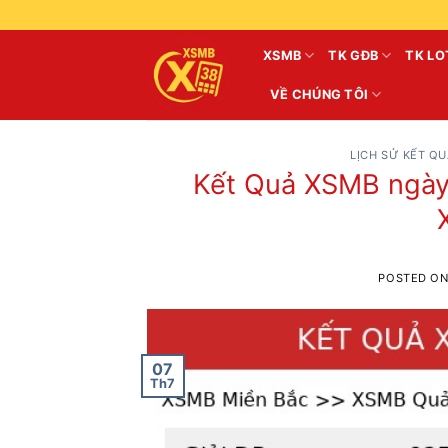
Skip
to
XSMB
TK GĐB
TK LO
content
VỀ CHÚNG TÔI
LỊCH SỬ KẾT Q
Kết Quả XSMB ngày
POSTED O
07
Th7