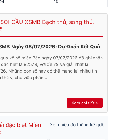
24
16
OI CẦU XSMB Bạch thủ, song thủ,
ô ...
XSMB Ngày 08/07/2026: Dự Đoán Kết Quả
 quả xổ số miền Bắc ngày 07/07/2026 đã ghi nhận
i đặc biệt là 92579, với đề 79 và giải nhất là
26. Những con số này có thể mang lại nhiều tín
u thú vị cho việc phân...
Xem chi tiết »
ải đặc biệt Miền
Xem biểu đồ thống kê gdb
t