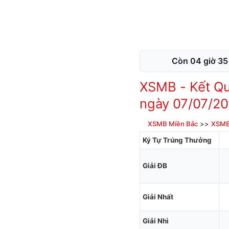
Còn 04 giờ 35
XSMB - Kết Q
ngày 07/07/2
XSMB Miền Bắc
>>
XSMB
Ký Tự Trúng Thưởng
Giải ĐB
Giải Nhất
Giải Nhì