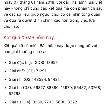
ngày 07 tháng 01 năm 2018, với đài Thái Bình. Bài viết
này không chỉ cung cấp kết quả mà còn phân tích sâu
về các số liệu, giúp người chơi có cái nhìn tổng quan
và đưa ra quyết định chính xác hơn trong việc lựa
chọn số.
Kết quả XSMB hôm nay
Kết quả xổ số miền Bắc hôm nay được công bố với
các giải thưởng như sau:
Giải đặc biệt (GDB): 13957
Giải nhất (G1): 71291
Giải nhì (G2): 43584, 94421
Giải ba (G3): 56877, 88880, 15970, 56482, 53768,
52763
Giải tư (G4): 0280, 7793, 5600, 8222