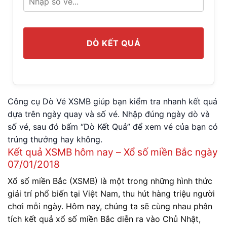
DÒ KẾT QUẢ
Công cụ Dò Vé XSMB giúp bạn kiểm tra nhanh kết quả
dựa trên ngày quay và số vé. Nhập đúng ngày dò và
số vé, sau đó bấm “Dò Kết Quả” để xem vé của bạn có
trúng thưởng hay không.
Kết quả XSMB hôm nay – Xổ số miền Bắc ngày
07/01/2018
Xổ số miền Bắc (XSMB) là một trong những hình thức
giải trí phổ biến tại Việt Nam, thu hút hàng triệu người
chơi mỗi ngày. Hôm nay, chúng ta sẽ cùng nhau phân
tích kết quả xổ số miền Bắc diễn ra vào Chủ Nhật,