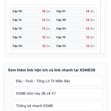
16
14
Cặp 05:
Cặp 61:
Cặp
lần
lần
13
13
Cặp 13:
Cặp 46:
Cặp
lần
lần
13
13
Cặp 75:
Cặp 83:
Cặ
lần
lần
12
12
Cặp 10:
Cặp 19:
Cặ
lần
lần
12
12
Cặp 50:
Cặp 52:
Cặ
lần
lần
Xem thêm link tiện ích và link nhanh tại XSMB38
Đầu - Đuôi - Tổng Lô Tô Miền Bắc
XSMB hôm nay đề về 57
Thống kê nhanh XSMB