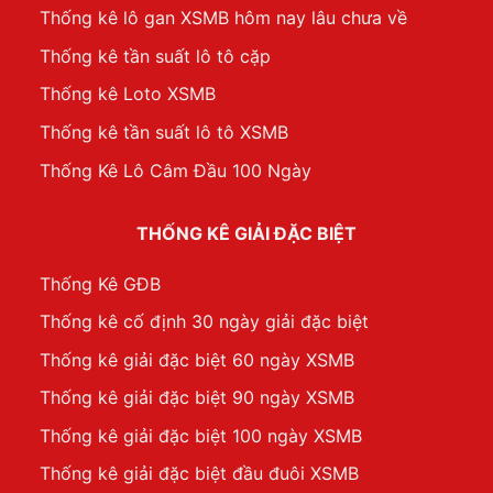
Thống kê lô gan XSMB hôm nay lâu chưa về
XSMB Thứ Năm
Thống kê tần suất lô tô cặp
XSMB Thứ Sáu
Thống kê Loto XSMB
XSMB Thứ Bảy
Thống kê tần suất lô tô XSMB
XSMB Chủ Nhật
Thống Kê Lô Câm Đầu 100 Ngày
Thống Kê Lô Câm Đuôi MB 100 Ngày
THỐNG KÊ GIẢI ĐẶC BIỆT
Thống kê xiên 3
Thống Kê GĐB
Thống kê & soi cầu xiên 2
Thống kê cố định 30 ngày giải đặc biệt
Thống kê Lô Xiên 4
Thống kê giải đặc biệt 60 ngày XSMB
Thống kê đầu đuôi tổng lô tô
Thống kê giải đặc biệt 90 ngày XSMB
Thống kê giải đặc biệt 100 ngày XSMB
Thống kê giải đặc biệt đầu đuôi XSMB