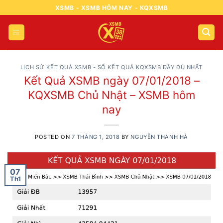
Skip
XSMB - XSMB HÔM NAY - KQXSMB
to
content
LỊCH SỬ KẾT QUẢ XSMB - SỔ KẾT QUẢ KQXSMB ĐẦY ĐỦ NHẤT
Kết Quả XSMB ngày 07/01/2018 –
KQXSMB Chủ Nhật – XSMB hôm
nay
POSTED ON
7 THÁNG 1, 2018
BY
NGUYỄN THANH HÀ
07
Th1