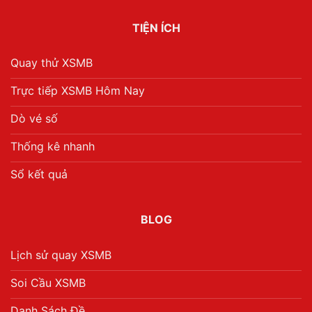
Thống kê tổng giải đặc biệt XSMB
TIỆN ÍCH
Thống kê giải đặc biệt theo năm XSMB
Thống kê giải đặc biệt theo tháng XSMB
Quay thử XSMB
Thống kê giải đặc biệt theo tuần XSMB
Trực tiếp XSMB Hôm Nay
Dò vé số
Thống kê nhanh
Sổ kết quả
BLOG
Lịch sử quay XSMB
Soi Cầu XSMB
Danh Sách Đề