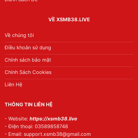
VỀ XSMB38.LIVE
Về chúng tôi
Điều khoản sử dụng
Chính sách bảo mật
Chính Sách Cookies
Liên Hệ
THÔNG TIN LIÊN HỆ
- Website:
https://xsmb38.live
- Điện thoại: 03589858748
- Email: support.xsmb38@gmail.com