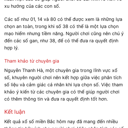
xu hướng của các con số.
Các số như 01, 14 và 80 có thể được xem là những lựa
chọn an toàn, trong khi số 38 có thể là một lựa chọn
mạo hiểm nhưng tiềm năng. Người chơi cũng nên chú ý
đến các số gan, như 38, để có thể đưa ra quyết định
hợp lý.
Tham khảo từ chuyên gia
Nguyễn Thanh Hà, một chuyên gia trong lĩnh vực xổ
số, khuyên người chơi nên kết hợp giữa việc phân tích
số liệu và cảm giác cá nhân khi lựa chọn số. Việc tham
khảo ý kiến từ các chuyên gia có thể giúp người chơi
có thêm thông tin và đưa ra quyết định tốt hơn.
Kết luận
Kết quả xổ số miền Bắc hôm nay đã mang đến nhiều