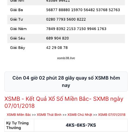
Còn 04 giờ 02 phút 27 giây quay số XSMB hôm
nay
XSMB - Kết Quả Xổ Số Miền Bắc- SXMB ngày
07/01/2018
XSMB Miền Bắc
>>
XSMB Thái Bình
>>
XSMB Chủ Nhật
>>
XSMB 07/01/2018
Ký Tự Trúng
4KS-6KS-7KS
Thưởng