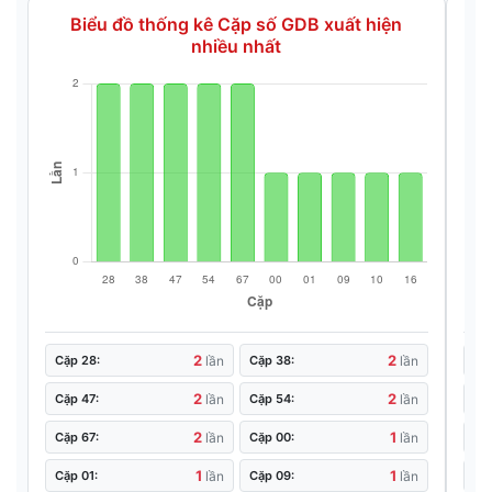
Biểu đồ thống kê Cặp số GDB xuất hiện
B
nhiều nhất
2
2
Cặp 28:
Cặp 38:
Cặ
lần
lần
2
2
Cặp 47:
Cặp 54:
Cặ
lần
lần
2
1
Cặp 67:
Cặp 00:
Cặ
lần
lần
1
1
Cặp 01:
Cặp 09:
Cặ
lần
lần