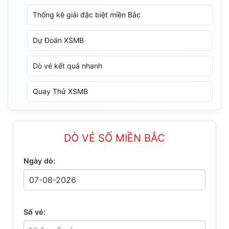
Thống kê giải đặc biệt miền Bắc
Dự Đoán XSMB
Dò vé kết quả nhanh
Quay Thử XSMB
DÒ VÉ SỐ MIỀN BẮC
Ngày dò:
Số vé: