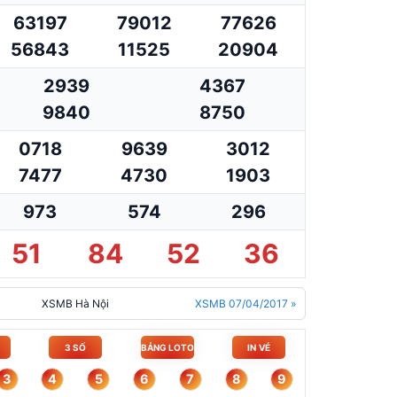
63197
79012
77626
56843
11525
20904
2939
4367
9840
8750
0718
9639
3012
7477
4730
1903
973
574
296
51
84
52
36
XSMB Hà Nội
XSMB 07/04/2017 »
3 SỐ
BẢNG LOTO
IN VÉ
3
4
5
6
7
8
9