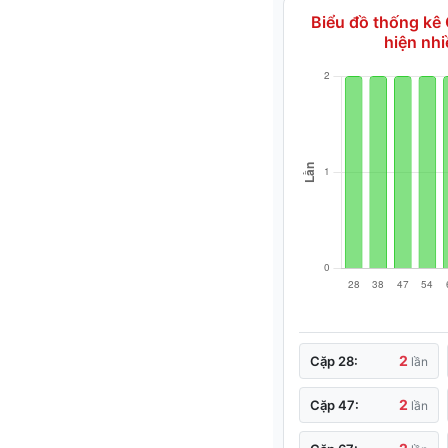
Biểu đồ thống kê
hiện nhi
2
Cặp 28:
lần
2
Cặp 47:
lần