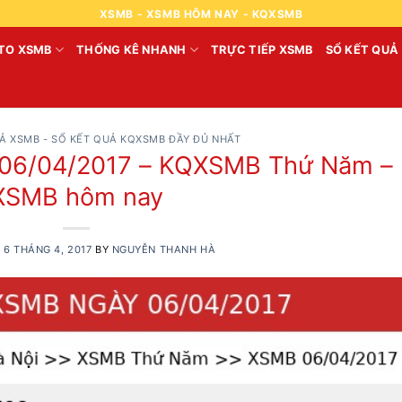
XSMB - XSMB HÔM NAY - KQXSMB
TO XSMB
THỐNG KÊ NHANH
TRỰC TIẾP XSMB
SỔ KẾT QUẢ
UẢ XSMB - SỔ KẾT QUẢ KQXSMB ĐẦY ĐỦ NHẤT
 06/04/2017 – KQXSMB Thứ Năm –
XSMB hôm nay
N
6 THÁNG 4, 2017
BY
NGUYỄN THANH HÀ