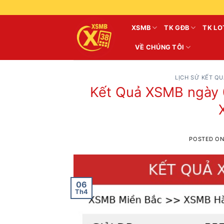
Skip
to
XSMB
TK GĐB
TK LO
content
VỀ CHÚNG TÔI
LỊCH SỬ KẾT Q
Kết Quả XSMB ngày
POSTED O
06
Th4