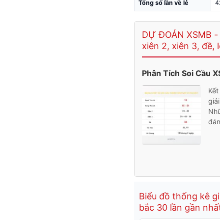
Tổng số lần về lẻ
4
DỰ ĐOÁN XSMB - S
xiên 2, xiên 3, đề, l
Phân Tích Soi Cầu 
Kết
giả
Nhữ
đán
Biểu đồ thống kê gi
bắc 30 lần gần nhấ