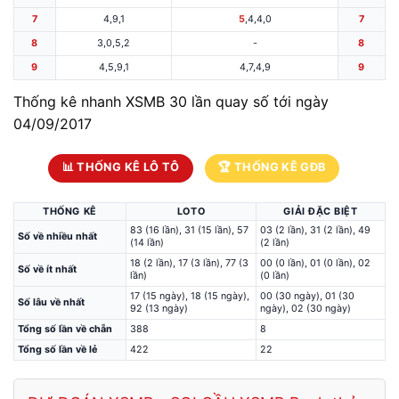
7
4,9,1
5
,4,4,0
7
8
3,0,5,2
-
8
9
4,5,9,1
4,7,4,9
9
Thống kê nhanh XSMB 30 lần quay số tới ngày
04/09/2017
📊 THỐNG KÊ LÔ TÔ
🏆 THỐNG KÊ GĐB
THỐNG KÊ
LOTO
GIẢI ĐẶC BIỆT
83 (16 lần), 31 (15 lần), 57
03 (2 lần), 31 (2 lần), 49
Số về nhiều nhất
(14 lần)
(2 lần)
18 (2 lần), 17 (3 lần), 77 (3
00 (0 lần), 01 (0 lần), 02
Số về ít nhất
lần)
(0 lần)
17 (15 ngày), 18 (15 ngày),
00 (30 ngày), 01 (30
Số lâu về nhất
92 (13 ngày)
ngày), 02 (30 ngày)
Tổng số lần về chẵn
388
8
Tổng số lần về lẻ
422
22