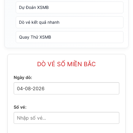
Dự Đoán XSMB
Dò vé kết quả nhanh
Quay Thử XSMB
DÒ VÉ SỐ MIỀN BẮC
Ngày dò:
Số vé: