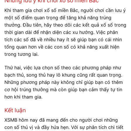
Những lưu ý khi chơi xổ số miền Bắc
Khi tham gia chơi xổ số miền Bắc, người chơi cần lưu ý
một số điểm quan trọng để tăng khả năng trúng
thưởng. Đầu tiên, hãy theo dõi các kết quả xổ số trong
thời gian dài để nhận diện các xu hướng. Việc phân
tích các số đã về nhiều hay ít sẽ giúp bạn có cái nhìn
tổng quan hơn về các con số có khả năng xuất hiện
trong tương lai.
Thứ hai, việc lựa chọn số theo các phương pháp như
bạch thủ, song thủ hay lô khung cũng rất quan trọng.
Những phương pháp này không chỉ giúp bạn có thêm
cơ hội trúng thưởng mà còn giúp bạn cảm thấy tự tin
hơn khi tham gia.
Kết luận
XSMB hôm nay đã mang đến cho người chơi những
con số thú vị và đầy hứa hẹn. Với sự phân tích chi tiết