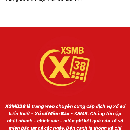
XSMB38
là trang web chuyên cung cấp dịch vụ xổ số
kiến thiết -
Xổ số Miền Bắc
- XSMB. Chúng tôi cập
nhật nhanh - chính xác - miễn phí kết quả của xổ số
miền bắc tất cả các ngày. Bên cạnh là thống kê chi