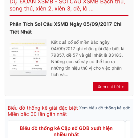
DỰ ĐOÁN XSMB - SOI CẦU XSMB Bạch thủ,
song thủ, xiên 2, xiên 3, đề, lô ...
Phân Tích Soi Cầu XSMB Ngày 05/09/2017 Chi
Tiết Nhất
Kết quả xổ số miền Bắc ngày
04/09/2017 ghi nhận giải đặc biệt là
79857, đề 57 và giải nhất là 83183.
Những con số này có thể tạo ra
những tín hiệu thú vị cho việc phân
tích và...
Xem chi tiết »
Biểu đồ thống kê giải đặc biệt
Xem biểu đồ thống kê gdb
Miền bắc 30 lần gần nhất
Biểu đồ thống kê Cặp số GDB xuất hiện
B
nhiều nhất