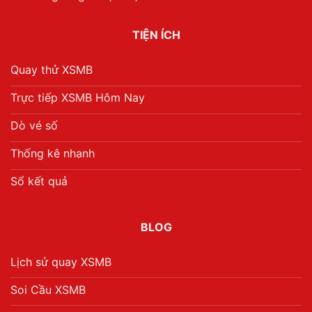
Thống kê tổng giải đặc biệt XSMB
TIỆN ÍCH
Thống kê giải đặc biệt theo năm XSMB
Thống kê giải đặc biệt theo tháng XSMB
Quay thử XSMB
Thống kê giải đặc biệt theo tuần XSMB
Trực tiếp XSMB Hôm Nay
Dò vé số
Thống kê nhanh
Sổ kết quả
BLOG
Lịch sử quay XSMB
Soi Cầu XSMB