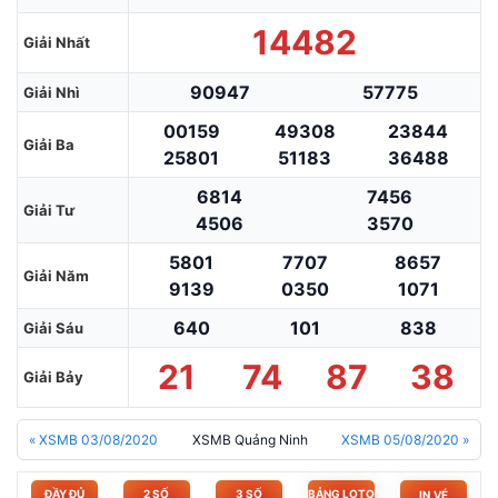
14482
Giải Nhất
90947
57775
Giải Nhì
00159
49308
23844
Giải Ba
25801
51183
36488
6814
7456
Giải Tư
4506
3570
5801
7707
8657
Giải Năm
9139
0350
1071
640
101
838
Giải Sáu
21
74
87
38
Giải Bảy
« XSMB 03/08/2020
XSMB Quảng Ninh
XSMB 05/08/2020 »
ĐẦY ĐỦ
2 SỐ
3 SỐ
BẢNG LOTO
IN VÉ