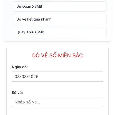
Dự Đoán XSMB
Dò vé kết quả nhanh
Quay Thử XSMB
DÒ VÉ SỐ MIỀN BẮC
Ngày dò:
Số vé: