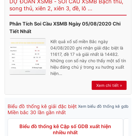
DỰ ĐOÁN XSMB - SOI CẦU XSMB Bạch thủ,
song thủ, xiên 2, xiên 3, đề, lô ...
Phân Tích Soi Cầu XSMB Ngày 05/08/2020 Chi
Tiết Nhất
Kết quả xổ số miền Bắc ngày
04/08/2020 ghi nhận giải đặc biệt là
11617, đề 17 và giải nhất là 14482.
Những con số này cho thấy một số tín
hiệu đáng chú ý trong xu hướng xuất
hiện...
Xem chi tiết »
Biểu đồ thống kê giải đặc biệt
Xem biểu đồ thống kê gdb
Miền bắc 30 lần gần nhất
Biểu đồ thống kê Cặp số GDB xuất hiện
B
nhiều nhất