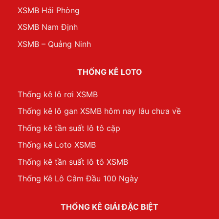
XSMB Hải Phòng
XSMB Nam Định
XSMB – Quảng Ninh
XSMB Thứ Hai
THỐNG KÊ LOTO
XSMB Thứ Ba
Thống kê lô rơi XSMB
XSMB Thứ Tư
Thống kê lô gan XSMB hôm nay lâu chưa về
XSMB Thứ Năm
Thống kê tần suất lô tô cặp
XSMB Thứ Sáu
Thống kê Loto XSMB
XSMB Thứ Bảy
Thống kê tần suất lô tô XSMB
XSMB Chủ Nhật
Thống Kê Lô Câm Đầu 100 Ngày
Thống Kê Lô Câm Đuôi MB 100 Ngày
THỐNG KÊ GIẢI ĐẶC BIỆT
Thống kê xiên 3