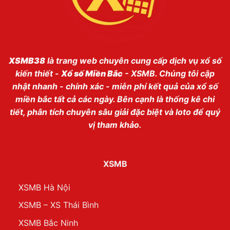
XSMB38
là trang web chuyên cung cấp dịch vụ xổ số
kiến thiết -
Xổ số Miền Bắc
- XSMB. Chúng tôi cập
nhật nhanh - chính xác - miễn phí kết quả của xổ số
miền bắc tất cả các ngày. Bên cạnh là thống kê chi
tiết, phân tích chuyên sâu giải đặc biệt và loto để quý
vị tham khảo.
XSMB
XSMB Hà Nội
XSMB – XS Thái Bình
XSMB Bắc Ninh