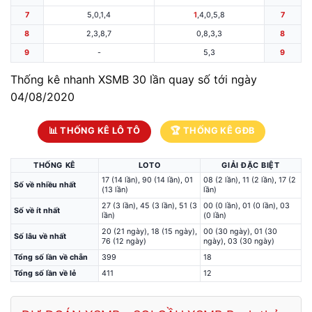
7
5,0,1,4
1
,4,0,5,8
7
8
2,3,8,7
0,8,3,3
8
9
-
5,3
9
Thống kê nhanh XSMB 30 lần quay số tới ngày
04/08/2020
📊 THỐNG KÊ LÔ TÔ
🏆 THỐNG KÊ GĐB
THỐNG KÊ
LOTO
GIẢI ĐẶC BIỆT
17 (14 lần), 90 (14 lần), 01
08 (2 lần), 11 (2 lần), 17 (2
Số về nhiều nhất
(13 lần)
lần)
27 (3 lần), 45 (3 lần), 51 (3
00 (0 lần), 01 (0 lần), 03
Số về ít nhất
lần)
(0 lần)
20 (21 ngày), 18 (15 ngày),
00 (30 ngày), 01 (30
Số lâu về nhất
76 (12 ngày)
ngày), 03 (30 ngày)
Tổng số lần về chẵn
399
18
Tổng số lần về lẻ
411
12