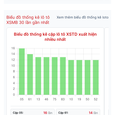
Biểu đồ thống kê lô tô
Xem thêm biểu đồ thống kê loto
XSMB 30 lần gần nhất
Biểu đồ thống kê cặp lô tô XSTD xuất hiện
Bi
nhiều nhất
16
14
Cặp 05:
Cặp 61:
Cặp
lần
lần