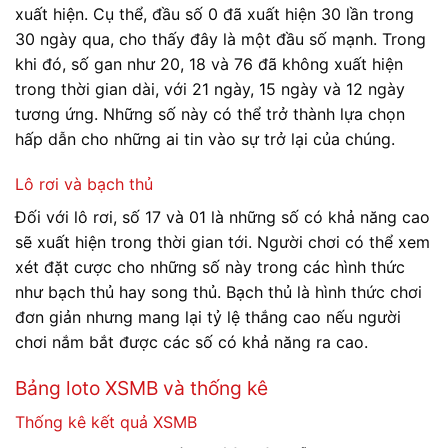
xuất hiện. Cụ thể, đầu số 0 đã xuất hiện 30 lần trong
30 ngày qua, cho thấy đây là một đầu số mạnh. Trong
khi đó, số gan như 20, 18 và 76 đã không xuất hiện
trong thời gian dài, với 21 ngày, 15 ngày và 12 ngày
tương ứng. Những số này có thể trở thành lựa chọn
hấp dẫn cho những ai tin vào sự trở lại của chúng.
Lô rơi và bạch thủ
Đối với lô rơi, số 17 và 01 là những số có khả năng cao
sẽ xuất hiện trong thời gian tới. Người chơi có thể xem
xét đặt cược cho những số này trong các hình thức
như bạch thủ hay song thủ. Bạch thủ là hình thức chơi
đơn giản nhưng mang lại tỷ lệ thắng cao nếu người
chơi nắm bắt được các số có khả năng ra cao.
Bảng loto XSMB và thống kê
Thống kê kết quả XSMB