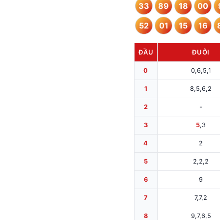
33
89
18
00
52
01
15
16
ĐẦU
ĐUÔI
0
0,6,5,1
1
8,5,6,2
2
-
3
5
,3
4
2
5
2,2,2
6
9
7
7,7,2
8
9,7,6,5