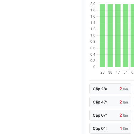
2
Cặp 28:
lần
2
Cặp 47:
lần
2
Cặp 67:
lần
1
Cặp 01:
lần