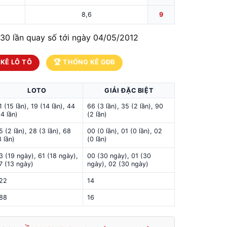
8,6
9
0 lần quay số tới ngày 04/05/2012
 KÊ LÔ TÔ
🏆 THỐNG KÊ GĐB
LOTO
GIẢI ĐẶC BIỆT
1 (15 lần), 19 (14 lần), 44
66 (3 lần), 35 (2 lần), 90
14 lần)
(2 lần)
5 (2 lần), 28 (3 lần), 68
00 (0 lần), 01 (0 lần), 02
3 lần)
(0 lần)
3 (19 ngày), 61 (18 ngày),
00 (30 ngày), 01 (30
7 (13 ngày)
ngày), 02 (30 ngày)
22
14
88
16