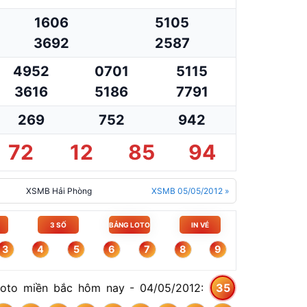
1606
5105
3692
2587
4952
0701
5115
3616
5186
7791
269
752
942
72
12
85
94
XSMB Hải Phòng
XSMB 05/05/2012 »
3 SỐ
BẢNG LOTO
IN VÉ
3
4
5
6
7
8
9
loto miền bắc hôm nay - 04/05/2012:
35