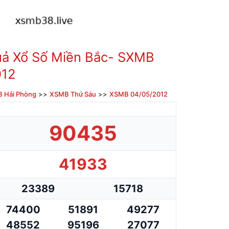
uả Xổ Số Miền Bắc- SXMB
012
 Hải Phòng
>>
XSMB Thứ Sáu
>>
XSMB 04/05/2012
90435
41933
23389
15718
74400
51891
49277
48552
95196
27077