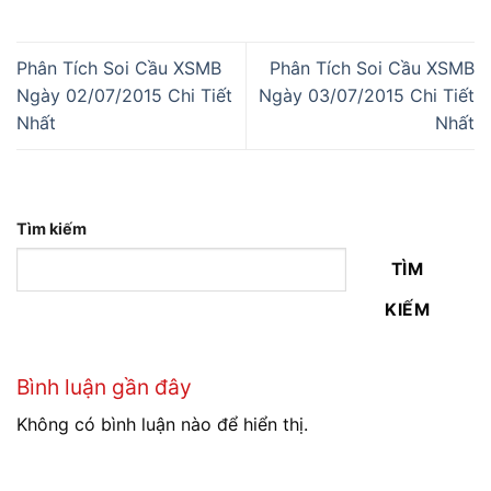
Phân Tích Soi Cầu XSMB
Phân Tích Soi Cầu XSMB
Ngày 02/07/2015 Chi Tiết
Ngày 03/07/2015 Chi Tiết
Nhất
Nhất
Tìm kiếm
TÌM
KIẾM
Bình luận gần đây
Không có bình luận nào để hiển thị.