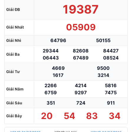
19387
Giải ĐB
05909
Giải Nhất
64796
50155
Giải Nhì
29344
82608
84427
Giải Ba
06443
67489
08524
4669
9500
Giải Tư
1617
3214
2266
4214
5816
Giải Năm
6759
9297
7475
351
724
911
Giải Sáu
20
54
83
34
Giải Bảy