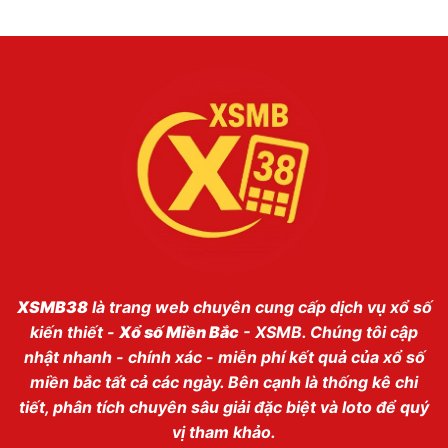
XSMB38
là trang web chuyên cung cấp dịch vụ xổ số
kiến thiết -
Xổ số Miền Bắc
- XSMB. Chúng tôi cập
nhật nhanh - chính xác - miễn phí kết quả của xổ số
miền bắc tất cả các ngày. Bên cạnh là thống kê chi
tiết, phân tích chuyên sâu giải đặc biệt và loto để quý
vị tham khảo.