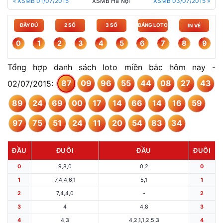
« XSMB 01/07/2015
XSMB Hà Nội
XSMB 03/07/2015 »
ĐẦY ĐỦ
2 SỐ
3 SỐ
BẢNG LOTO
IN VÉ
0
1
2
3
4
5
6
7
8
9
Tổng hợp danh sách loto miền bắc hôm nay -
02/07/2015:
87
09
96
55
44
08
27
43
89
24
69
00
17
14
66
14
16
59
97
75
51
24
11
20
54
83
34
ĐẦU
ĐUÔI
ĐẦU
ĐUÔI
0
9,8,0
0,2
0
1
7,4,4,6,1
5,1
1
2
7,4,4,0
-
2
3
4
4,8
3
4
4,3
4,2,1,1,2,5,3
4