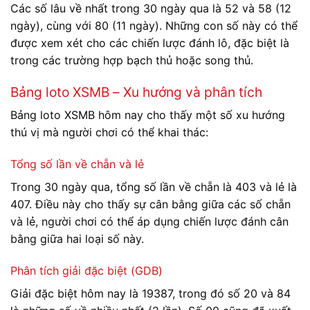
Các số lâu về nhất trong 30 ngày qua là 52 và 58 (12
ngày), cùng với 80 (11 ngày). Những con số này có thể
được xem xét cho các chiến lược đánh lô, đặc biệt là
trong các trường hợp bạch thủ hoặc song thủ.
Bảng loto XSMB – Xu hướng và phân tích
Bảng loto XSMB hôm nay cho thấy một số xu hướng
thú vị mà người chơi có thể khai thác:
Tổng số lần về chẵn và lẻ
Trong 30 ngày qua, tổng số lần về chẵn là 403 và lẻ là
407. Điều này cho thấy sự cân bằng giữa các số chẵn
và lẻ, người chơi có thể áp dụng chiến lược đánh cân
bằng giữa hai loại số này.
Phân tích giải đặc biệt (GDB)
Giải đặc biệt hôm nay là 19387, trong đó số 20 và 84