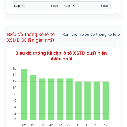
1
1
Cặp 10:
Cặp 16:
Cặp
lần
lần
Biểu đồ thống kê lô tô
Xem thêm biểu đồ thống kê loto
XSMB 30 lần gần nhất
Biểu đồ thống kê cặp lô tô XSTD xuất hiện
Bi
nhiều nhất