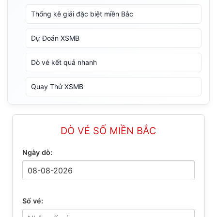
Thống kê giải đặc biệt miền Bắc
Dự Đoán XSMB
Dò vé kết quả nhanh
Quay Thử XSMB
DÒ VÉ SỐ MIỀN BẮC
Ngày dò:
Số vé: