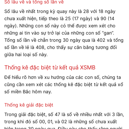
Số lâu về và tổng số lần về
Số lâu về nhất trong kỳ quay này là 28 với 18 ngày
chưa xuất hiện, tiếp theo là 25 (17 ngày) và 90 (14
ngày). Những con số này có thể được xem xét cho
những ai tin vào sự trở lại của những con số “gan”.
Tổng số lần về chẵn trong 30 ngày qua là 402 và tổng
số lần về lẻ là 408, cho thấy sự cân bằng tương đối
giữa hai loại số này.
Thống kê đặc biệt từ kết quả XSMB
Để hiểu rõ hơn về xu hướng của các con số, chúng ta
cũng cần xem xét các thống kê đặc biệt từ kết quả xổ
số miền Bắc hôm nay.
Thống kê giải đặc biệt
Trong giải đặc biệt, số 47 là số về nhiều nhất với 3 lần,
trong khi đó số 00, 01, và 02 là những số chưa xuất
hiện trong 30 ngày qua. Điều này cho thấy rằng người