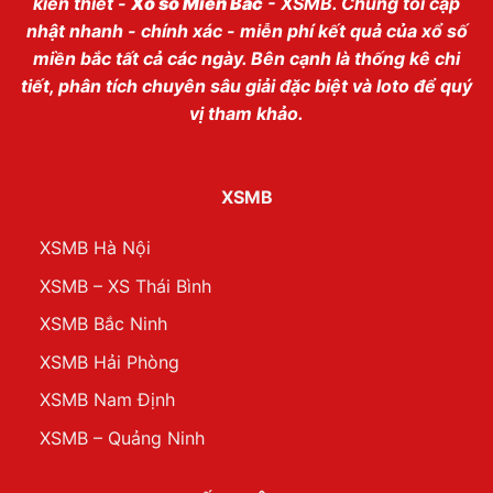
kiến thiết -
Xổ số Miền Bắc
- XSMB. Chúng tôi cập
nhật nhanh - chính xác - miễn phí kết quả của xổ số
miền bắc tất cả các ngày. Bên cạnh là thống kê chi
tiết, phân tích chuyên sâu giải đặc biệt và loto để quý
vị tham khảo.
XSMB
XSMB Hà Nội
XSMB – XS Thái Bình
XSMB Bắc Ninh
XSMB Hải Phòng
XSMB Nam Định
XSMB – Quảng Ninh
XSMB Thứ Hai