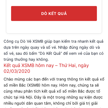
DÒ KẾT QUẢ
Công cụ Dò Vé XSMB giúp bạn kiểm tra nhanh kết quả
dựa trên ngày quay và số vé. Nhập đúng ngày dò và
số vé, sau đó bấm “Dò Kết Quả” để xem vé của bạn có
trúng thưởng hay không.
Kết quả XSMB hôm nay – Thứ Hai, ngày
02/03/2020
Chào mừng các bạn đến với trang thông tin kết quả xổ
số miền Bắc (XSMB) hôm nay. Hôm nay, chúng ta sẽ
cùng nhau phân tích kết quả xổ số miền Bắc được tổ
chức tại Hà Nội. Đây là một trong những sự kiện được
nhiều người dân quan tâm, không chỉ bởi giá trị giải