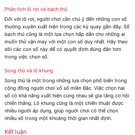
Phân tích lô rơi và bạch thủ
Đối với lô rơi, người chơi cần chú ý đến những con số
thường xuyên xuất hiện trong các kỳ quay gần đây. Số
bạch thủ cũng là một lựa chọn hấp dẫn cho những ai
muốn thử vận may với một con số duy nhất. Hãy theo
dõi các con số này để có quyết định đúng đắn hơn
trong việc chọn số.
Song thủ và lô khung
Song thủ là một trong những lựa chọn phổ biến trong
cộng đồng người chơi xổ số miền Bắc. Việc chọn hai
số có khả năng xuất hiện cùng nhau sẽ gia tăng cơ hội
chiến thắng. Lô khung cũng là một chiến thuật được
nhiều người áp dụng, giúp người chơi có thể chọn
nhiều số trong một khoảng thời gian nhất định.
Kết luận