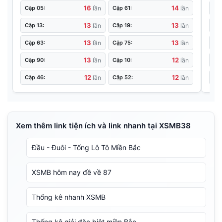
16
14
Cặp 05:
Cặp 61:
Cặ
lần
lần
13
13
Cặp 13:
Cặp 19:
Cặp
lần
lần
13
13
Cặp 63:
Cặp 75:
Cặp
lần
lần
13
12
Cặp 90:
Cặp 10:
Cặ
lần
lần
12
12
Cặp 46:
Cặp 52:
Cặ
lần
lần
Xem thêm link tiện ích và link nhanh tại XSMB38
Đầu - Đuôi - Tổng Lô Tô Miền Bắc
XSMB hôm nay đề về 87
Thống kê nhanh XSMB
Thống kê giải đặc biệt miền Bắc