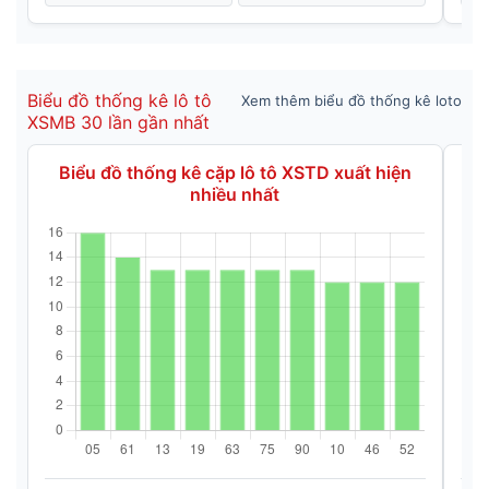
Biểu đồ thống kê lô tô
Xem thêm biểu đồ thống kê loto
XSMB 30 lần gần nhất
Biểu đồ thống kê cặp lô tô XSTD xuất hiện
Bi
nhiều nhất