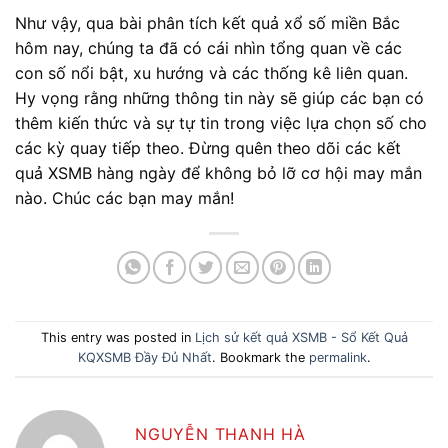
Như vậy, qua bài phân tích kết quả xổ số miền Bắc
hôm nay, chúng ta đã có cái nhìn tổng quan về các
con số nổi bật, xu hướng và các thống kê liên quan.
Hy vọng rằng những thông tin này sẽ giúp các bạn có
thêm kiến thức và sự tự tin trong việc lựa chọn số cho
các kỳ quay tiếp theo. Đừng quên theo dõi các kết
quả XSMB hàng ngày để không bỏ lỡ cơ hội may mắn
nào. Chúc các bạn may mắn!
This entry was posted in
Lịch sử kết quả XSMB - Sổ Kết Quả
KQXSMB Đầy Đủ Nhất
. Bookmark the
permalink
.
NGUYỄN THANH HÀ