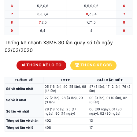
6
5,2,0,6
5,5,9,0,6
6
7
8,8,7,4
8
,7,3,4
7
8
7
,2,5
7,7,1,5
8
9
6,4
4
9
Thống kê nhanh XSMB 30 lần quay số tới ngày
02/03/2020
📊 THỐNG KÊ LÔ TÔ
🏆 THỐNG KÊ GĐB
THỐNG KÊ
LOTO
GIẢI ĐẶC BIỆT
05 (16 lần), 40 (15 lần), 68
47 (3 lần), 17 (2 lần), 76 (2
Số về nhiều nhất
(15 lần)
lần)
27 (2 lần), 28 (3 lần), 29
00 (0 lần), 01 (0 lần), 02
Số về ít nhất
(3 lần)
(0 lần)
28 (18 ngày), 25 (17
00 (30 ngày), 01 (30
Số lâu về nhất
ngày), 90 (14 ngày)
ngày), 02 (30 ngày)
Tổng số lần về chẵn
402
13
Tổng số lần về lẻ
408
17