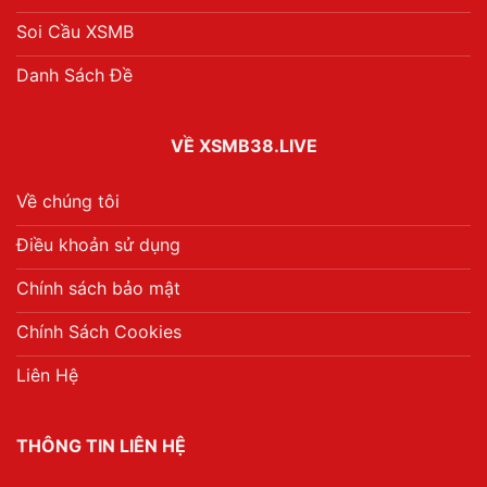
Soi Cầu XSMB
Danh Sách Đề
VỀ XSMB38.LIVE
Về chúng tôi
Điều khoản sử dụng
Chính sách bảo mật
Chính Sách Cookies
Liên Hệ
THÔNG TIN LIÊN HỆ