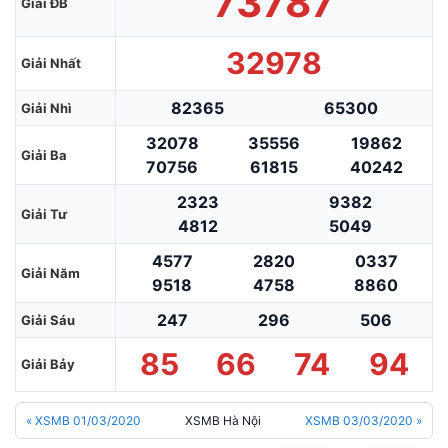
73787
Giải ĐB
32978
Giải Nhất
82365
65300
Giải Nhì
32078
35556
19862
Giải Ba
70756
61815
40242
2323
9382
Giải Tư
4812
5049
4577
2820
0337
Giải Năm
9518
4758
8860
247
296
506
Giải Sáu
85
66
74
94
Giải Bảy
« XSMB 01/03/2020
XSMB Hà Nội
XSMB 03/03/2020 »