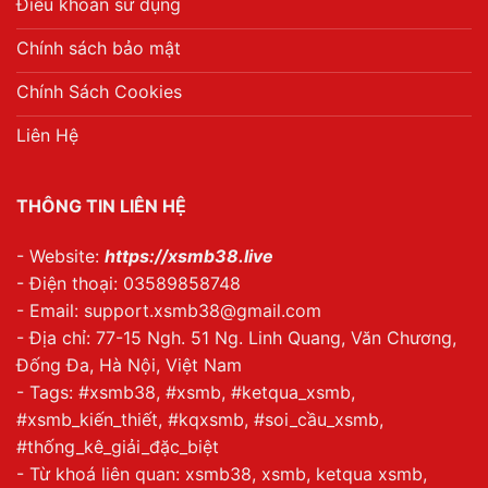
Điều khoản sử dụng
Chính sách bảo mật
Chính Sách Cookies
Liên Hệ
THÔNG TIN LIÊN HỆ
- Website:
https://xsmb38.live
- Điện thoại: 03589858748
- Email: support.xsmb38@gmail.com
- Địa chỉ: 77-15 Ngh. 51 Ng. Linh Quang, Văn Chương,
Đống Đa, Hà Nội, Việt Nam
- Tags: #xsmb38, #xsmb, #ketqua_xsmb,
#xsmb_kiến_thiết, #kqxsmb, #soi_cầu_xsmb,
#thống_kê_giải_đặc_biệt
- Từ khoá liên quan: xsmb38, xsmb, ketqua xsmb,