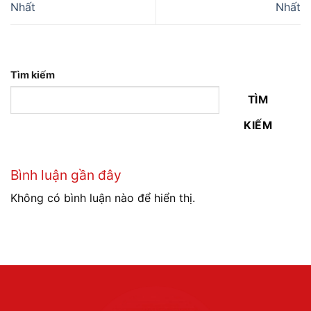
Nhất
Nhất
Tìm kiếm
TÌM
KIẾM
Bình luận gần đây
Không có bình luận nào để hiển thị.