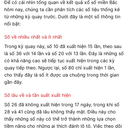
Để có cái nhìn tổng quan về kết quả xổ số miền Bắc
hôm nay, chúng ta cần phân tích các số liệu thống kê
từ những kỳ quay trước. Dưới đây là một số thông tin
nổi bật:
Số về nhiều nhất và ít nhất
Trong kỳ quay này, số 10 đã xuất hiện 15 lần, theo sau
là số 36 với 14 lần và số 20 với 13 lần. Đây là những số
có khả năng cao sẽ tiếp tục xuất hiện trong các kỳ
quay tiếp theo. Ngược lại, số 80 chỉ xuất hiện 1 lần,
cho thấy đây là số ít được ưa chuộng trong thời gian
gần đây.
Số lâu về và tần suất xuất hiện
Số 26 đã không xuất hiện trong 17 ngày, trong khi số
28 và 41 cũng đã lâu không thấy mặt. Điều này cho
thấy những số này có thể trở thành những lựa chọn
tiềm năng cho những ai thích đánh lô tô. Việc theo dõi