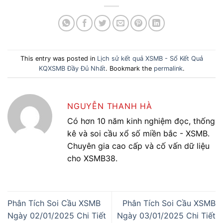
This entry was posted in
Lịch sử kết quả XSMB - Sổ Kết Quả
KQXSMB Đầy Đủ Nhất
. Bookmark the
permalink
.
NGUYỄN THANH HÀ
Có hơn 10 năm kinh nghiệm đọc, thống
kê và soi cầu xổ số miền bắc - XSMB.
Chuyên gia cao cấp và cố vấn dữ liệu
cho XSMB38.
Phân Tích Soi Cầu XSMB
Phân Tích Soi Cầu XSMB
Ngày 02/01/2025 Chi Tiết
Ngày 03/01/2025 Chi Tiết