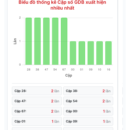
Biểu đồ thống kê Cặp số GDB xuất hiện
B
nhiều nhất
2
2
Cặp 28:
Cặp 38:
Cặ
lần
lần
2
2
Cặp 47:
Cặp 54:
Cặ
lần
lần
2
1
Cặp 67:
Cặp 00:
Cặ
lần
lần
1
1
Cặp 01:
Cặp 09:
Cặ
lần
lần