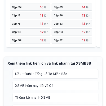
16
14
Cặp 05:
Cặp 61:
Cặp
lần
lần
13
13
Cặp 13:
Cặp 46:
Cặp
lần
lần
13
13
Cặp 75:
Cặp 83:
Cặ
lần
lần
12
12
Cặp 10:
Cặp 19:
Cặ
lần
lần
12
12
Cặp 50:
Cặp 52:
Cặ
lần
lần
Xem thêm link tiện ích và link nhanh tại XSMB38
Đầu - Đuôi - Tổng Lô Tô Miền Bắc
XSMB hôm nay đề về 04
Thống kê nhanh XSMB