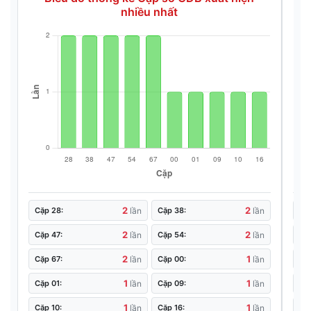
nhiều nhất
2
2
Cặp 28:
Cặp 38:
Cặ
lần
lần
2
2
Cặp 47:
Cặp 54:
Cặ
lần
lần
2
1
Cặp 67:
Cặp 00:
Cặ
lần
lần
1
1
Cặp 01:
Cặp 09:
Cặ
lần
lần
1
1
Cặp 10:
Cặp 16:
Cặp
lần
lần