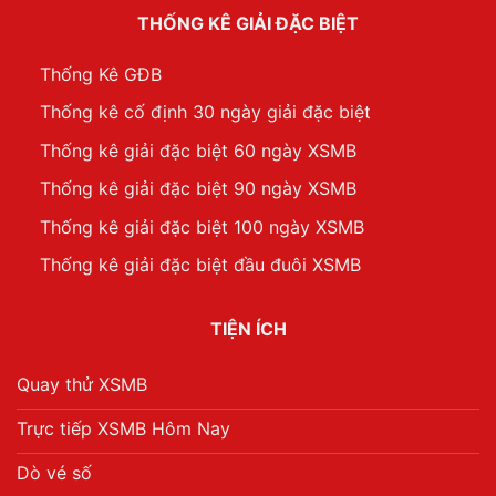
THỐNG KÊ GIẢI ĐẶC BIỆT
Thống kê xiên 3
Thống Kê GĐB
Thống kê & soi cầu xiên 2
Thống kê cố định 30 ngày giải đặc biệt
Thống kê Lô Xiên 4
Thống kê giải đặc biệt 60 ngày XSMB
Thống kê đầu đuôi tổng lô tô
Thống kê giải đặc biệt 90 ngày XSMB
Thống kê giải đặc biệt 100 ngày XSMB
Thống kê giải đặc biệt đầu đuôi XSMB
Thống kê tổng giải đặc biệt XSMB
TIỆN ÍCH
Thống kê giải đặc biệt theo năm XSMB
Thống kê giải đặc biệt theo tháng XSMB
Quay thử XSMB
Thống kê giải đặc biệt theo tuần XSMB
Trực tiếp XSMB Hôm Nay
Dò vé số