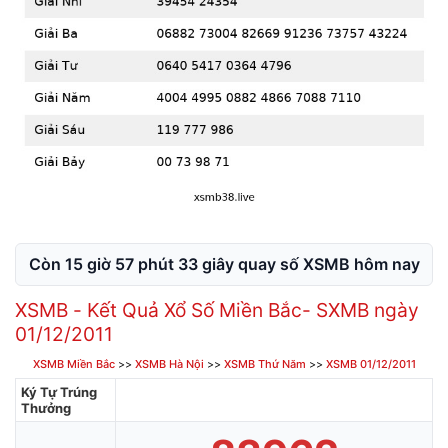
Còn 15 giờ 57 phút 33 giây quay số XSMB hôm nay
XSMB - Kết Quả Xổ Số Miền Bắc- SXMB ngày
01/12/2011
XSMB Miền Bắc
>>
XSMB Hà Nội
>>
XSMB Thứ Năm
>>
XSMB 01/12/2011
Ký Tự Trúng
Thưởng