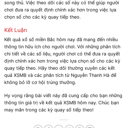
song thủ. Việc theo dõi các số này có thể giúp người
chơi đưa ra quyết định chính xác hơn trong việc lựa
chọn số cho các kỳ quay tiếp theo.
Kết Luận
Kết quả xổ số miền Bắc hôm nay đã mang đến nhiều
thông tin hữu ích cho người chơi. Với những phân tích
chi tiết về các số liệu, người chơi có thể đưa ra quyết
định chính xác hơn trong việc lựa chọn số cho các kỳ
quay tiếp theo. Hãy theo dõi thường xuyên các kết
quả XSMB và các phân tích từ Nguyễn Thanh Hà để
không bỏ lỡ cơ hội trúng thưởng.
Hy vọng rằng bài viết này đã cung cấp cho bạn những
thông tin giá trị về kết quả XSMB hôm nay. Chúc bạn
may mắn trong các kỳ quay số tiếp theo!