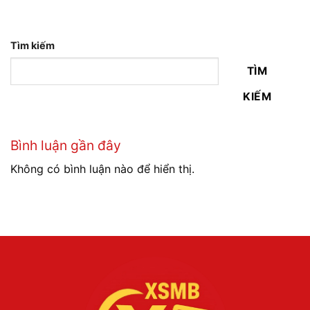
Tìm kiếm
TÌM
KIẾM
Bình luận gần đây
Không có bình luận nào để hiển thị.