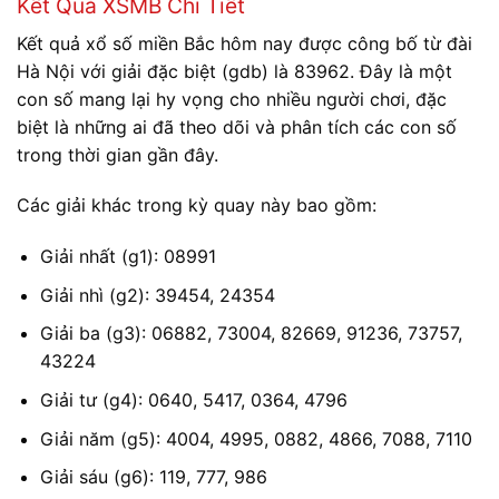
Kết Quả XSMB Chi Tiết
Kết quả xổ số miền Bắc hôm nay được công bố từ đài
Hà Nội với giải đặc biệt (gdb) là 83962. Đây là một
con số mang lại hy vọng cho nhiều người chơi, đặc
biệt là những ai đã theo dõi và phân tích các con số
trong thời gian gần đây.
Các giải khác trong kỳ quay này bao gồm:
Giải nhất (g1): 08991
Giải nhì (g2): 39454, 24354
Giải ba (g3): 06882, 73004, 82669, 91236, 73757,
43224
Giải tư (g4): 0640, 5417, 0364, 4796
Giải năm (g5): 4004, 4995, 0882, 4866, 7088, 7110
Giải sáu (g6): 119, 777, 986