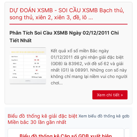
DỰ ĐOÁN XSMB - SOI CẦU XSMB Bạch thủ,
song thủ, xiên 2, xiên 3, đề, lô ...
Phân Tích Soi Cầu XSMB Ngày 02/12/2011 Chi
Tiết Nhất
Kết quả xổ số miền Bắc ngày
01/12/2011 đã ghi nhận giải đặc biệt
(GĐB) là 83962, với đề số 62 và giải
nhất (G1) là 08991. Những con số này
không chỉ mang lại niềm vui cho người
chơi...
Xem chi tiết »
Biểu đồ thống kê giải đặc biệt
Xem biểu đồ thống kê gdb
Miền bắc 30 lần gần nhất
Biểu đồ thống kê Cặp số GDB xuất hiện
B