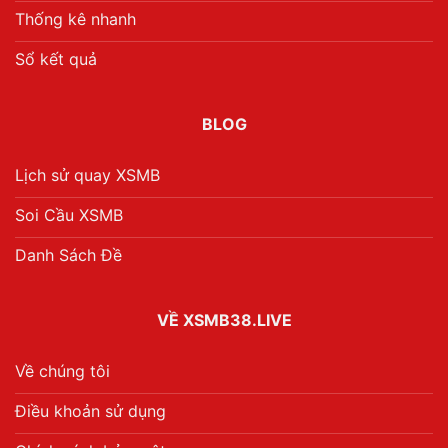
Thống kê nhanh
Sổ kết quả
BLOG
Lịch sử quay XSMB
Soi Cầu XSMB
Danh Sách Đề
VỀ XSMB38.LIVE
Về chúng tôi
Điều khoản sử dụng