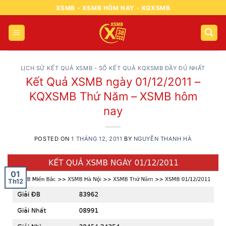
Skip
XSMB - XSMB HÔM NAY - KQXSMB
to
content
LỊCH SỬ KẾT QUẢ XSMB - SỔ KẾT QUẢ KQXSMB ĐẦY ĐỦ NHẤT
Kết Quả XSMB ngày 01/12/2011 –
KQXSMB Thứ Năm – XSMB hôm
nay
POSTED ON
1 THÁNG 12, 2011
BY
NGUYỄN THANH HÀ
01
Th12