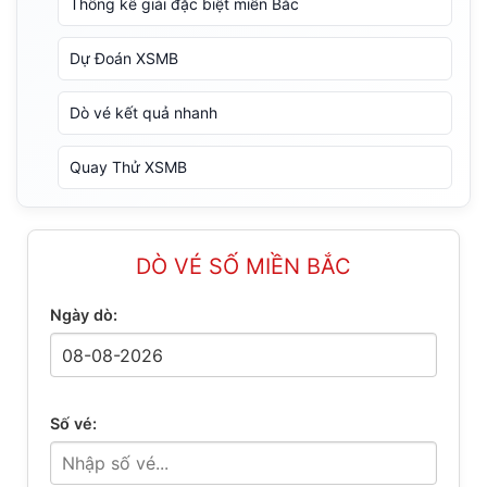
Thống kê giải đặc biệt miền Bắc
Dự Đoán XSMB
Dò vé kết quả nhanh
Quay Thử XSMB
DÒ VÉ SỐ MIỀN BẮC
Ngày dò:
Số vé: