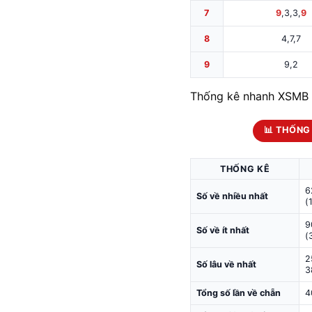
7
9
,3,3,
9
8
4,7,7
9
9,2
Thống kê nhanh XSMB 3
📊 THỐNG
THỐNG KÊ
6
Số về nhiều nhất
(
9
Số về ít nhất
(
2
Số lâu về nhất
3
Tổng số lần về chẵn
4