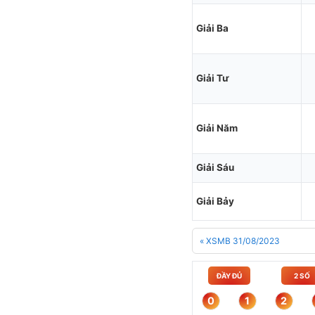
Giải Ba
Giải Tư
Giải Năm
Giải Sáu
Giải Bảy
« XSMB 31/08/2023
ĐẦY ĐỦ
2 SỐ
0
1
2