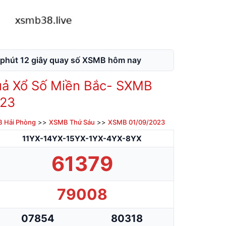
 phút 11 giây quay số XSMB hôm nay
uả Xổ Số Miền Bắc- SXMB
023
 Hải Phòng
>>
XSMB Thứ Sáu
>>
XSMB 01/09/2023
11YX-14YX-15YX-1YX-4YX-8YX
61379
79008
07854
80318