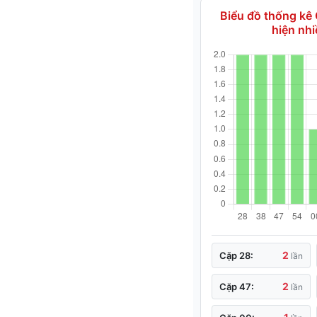
Biểu đồ thống kê
hiện nhi
2
Cặp 28:
lần
2
Cặp 47:
lần