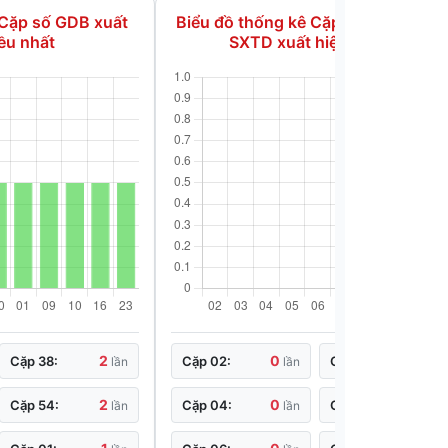
 Cặp số GDB xuất
Biểu đồ thống kê Cặp số GĐB XSM
ều nhất
SXTD xuất hiện ít nhất
2
0
0
Cặp 38:
Cặp 02:
Cặp 03:
lần
lần
lầ
2
0
0
Cặp 54:
Cặp 04:
Cặp 05:
lần
lần
lầ