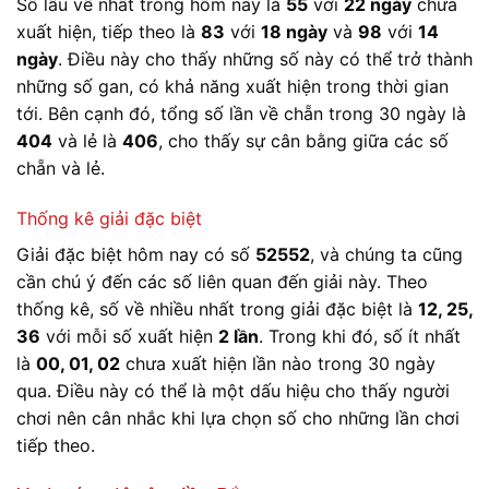
Số lâu về nhất trong hôm nay là
55
với
22 ngày
chưa
xuất hiện, tiếp theo là
83
với
18 ngày
và
98
với
14
ngày
. Điều này cho thấy những số này có thể trở thành
những số gan, có khả năng xuất hiện trong thời gian
tới. Bên cạnh đó, tổng số lần về chẵn trong 30 ngày là
404
và lẻ là
406
, cho thấy sự cân bằng giữa các số
chẵn và lẻ.
Thống kê giải đặc biệt
Giải đặc biệt hôm nay có số
52552
, và chúng ta cũng
cần chú ý đến các số liên quan đến giải này. Theo
thống kê, số về nhiều nhất trong giải đặc biệt là
12, 25,
36
với mỗi số xuất hiện
2 lần
. Trong khi đó, số ít nhất
là
00, 01, 02
chưa xuất hiện lần nào trong 30 ngày
qua. Điều này có thể là một dấu hiệu cho thấy người
chơi nên cân nhắc khi lựa chọn số cho những lần chơi
tiếp theo.