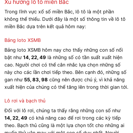
Xu hướng lô tô miền Bắc
Trong lĩnh vực xổ số miền Bắc, lô tô là một phần
không thể thiếu. Dưới đây là một số thông tin về lô tô
miền Bắc dựa trên kết quả hôm nay:
Bảng loto XSMB
Bảng loto XSMB hôm nay cho thấy những con số nổi
bật như
14, 22, 49
là những số có tần suất xuất hiện
cao. Người chơi có thể cân nhắc lựa chọn những số
này cho các lần chơi tiếp theo. Bên cạnh đó, những số
gan như
55, 83, 98
cũng nên được chú ý, vì khả năng
xuất hiện của chúng có thể tăng lên trong thời gian tới.
Lô rơi và bạch thủ
Đối với lô rơi, chúng ta thấy rằng những con số như
14, 22, 49
có khả năng cao để rơi trong các kỳ tiếp
theo. Bạch thủ cũng là một lựa chọn tốt cho những ai
muốn thử vận may với một con số duy nhất. Người