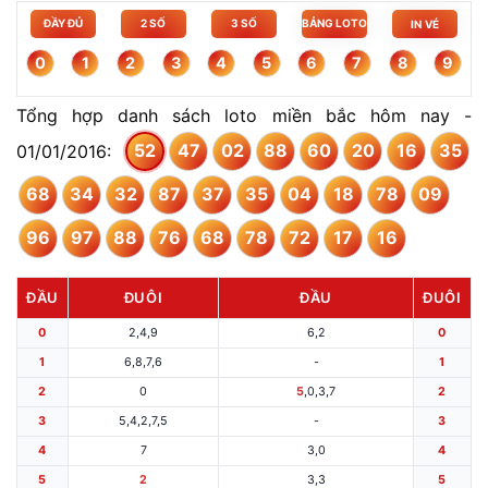
ĐẦY ĐỦ
2 SỐ
3 SỐ
BẢNG LOTO
IN VÉ
0
1
2
3
4
5
6
7
8
9
Tổng hợp danh sách loto miền bắc hôm nay -
01/01/2016:
52
47
02
88
60
20
16
35
68
34
32
87
37
35
04
18
78
09
96
97
88
76
68
78
72
17
16
ĐẦU
ĐUÔI
ĐẦU
ĐUÔI
0
2,4,9
6,2
0
1
6,8,7,6
-
1
2
0
5
,0,3,7
2
3
5,4,2,7,5
-
3
4
7
3,0
4
5
2
3,3
5