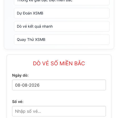
Dự Đoán XSMB
Dò vé kết quả nhanh
Quay Thử XSMB
DÒ VÉ SỐ MIỀN BẮC
Ngày dò:
Số vé: