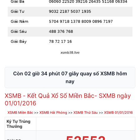
Còn 02 giờ 34 phút 07 giây quay số XSMB hôm
nay
XSMB - Kết Quả Xổ Số Miền Bắc- SXMB ngày
01/01/2016
XSMB Miền Bắc
>>
XSMB Hải Phòng
>>
XSMB Thứ Sáu
>>
XSMB 01/01/2016
Ký Tự Trúng
Thưởng