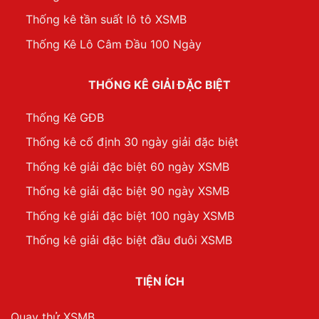
Thống kê tần suất lô tô XSMB
XSMB Chủ Nhật
Thống Kê Lô Câm Đầu 100 Ngày
Thống Kê Lô Câm Đuôi MB 100 Ngày
THỐNG KÊ GIẢI ĐẶC BIỆT
Thống kê xiên 3
Thống Kê GĐB
Thống kê & soi cầu xiên 2
Thống kê cố định 30 ngày giải đặc biệt
Thống kê Lô Xiên 4
Thống kê giải đặc biệt 60 ngày XSMB
Thống kê đầu đuôi tổng lô tô
Thống kê giải đặc biệt 90 ngày XSMB
Thống kê giải đặc biệt 100 ngày XSMB
Thống kê giải đặc biệt đầu đuôi XSMB
Thống kê tổng giải đặc biệt XSMB
TIỆN ÍCH
Thống kê giải đặc biệt theo năm XSMB
Thống kê giải đặc biệt theo tháng XSMB
Quay thử XSMB