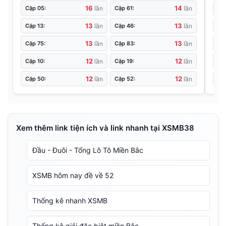
16
14
Cặp 05:
Cặp 61:
Cặp
lần
lần
13
13
Cặp 13:
Cặp 46:
Cặp
lần
lần
13
13
Cặp 75:
Cặp 83:
Cặ
lần
lần
12
12
Cặp 10:
Cặp 19:
Cặ
lần
lần
12
12
Cặp 50:
Cặp 52:
Cặ
lần
lần
Xem thêm link tiện ích và link nhanh tại XSMB38
Đầu - Đuôi - Tổng Lô Tô Miền Bắc
XSMB hôm nay đề về 52
Thống kê nhanh XSMB
Thống kê giải đặc biệt miền Bắc