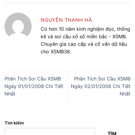
NGUYỄN THANH HÀ
Có hơn 10 năm kinh nghiệm đọc, thống
kê và soi cầu xổ số miền bắc - XSMB.
Chuyên gia cao cấp và cố vấn dữ liệu
cho XSMB38.
Phân Tích Soi Cầu XSMB
Phân Tích Soi Cầu XSMB
Ngày 01/01/2008 Chi Tiết
Ngày 02/01/2008 Chi Tiết
Nhất
Nhất
Tìm kiếm
TÌM