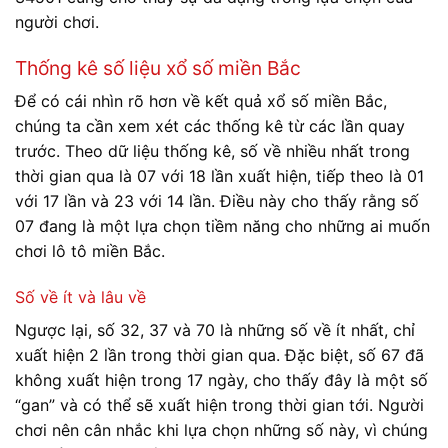
người chơi.
Thống kê số liệu xổ số miền Bắc
Để có cái nhìn rõ hơn về kết quả xổ số miền Bắc,
chúng ta cần xem xét các thống kê từ các lần quay
trước. Theo dữ liệu thống kê, số về nhiều nhất trong
thời gian qua là 07 với 18 lần xuất hiện, tiếp theo là 01
với 17 lần và 23 với 14 lần. Điều này cho thấy rằng số
07 đang là một lựa chọn tiềm năng cho những ai muốn
chơi lô tô miền Bắc.
Số về ít và lâu về
Ngược lại, số 32, 37 và 70 là những số về ít nhất, chỉ
xuất hiện 2 lần trong thời gian qua. Đặc biệt, số 67 đã
không xuất hiện trong 17 ngày, cho thấy đây là một số
“gan” và có thể sẽ xuất hiện trong thời gian tới. Người
chơi nên cân nhắc khi lựa chọn những số này, vì chúng