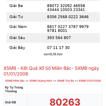
XSMB - Kết Quả Xổ Số Miền Bắc- SXMB ngày
01/01/2008
XSMB Miền Bắc
>>
XSMB Quảng Ninh
>>
XSMB Thứ Ba
>>
XSMB 01/01/2008
Ký Tự Trúng
Thưởng
80263
Giải ĐB