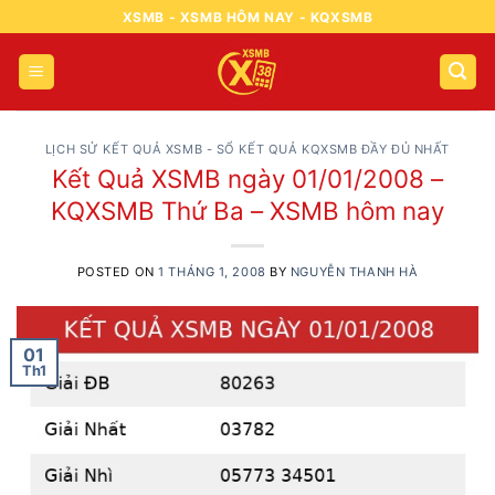
Skip
XSMB - XSMB HÔM NAY - KQXSMB
to
content
LỊCH SỬ KẾT QUẢ XSMB - SỔ KẾT QUẢ KQXSMB ĐẦY ĐỦ NHẤT
Kết Quả XSMB ngày 01/01/2008 –
KQXSMB Thứ Ba – XSMB hôm nay
POSTED ON
1 THÁNG 1, 2008
BY
NGUYỄN THANH HÀ
01
Th1