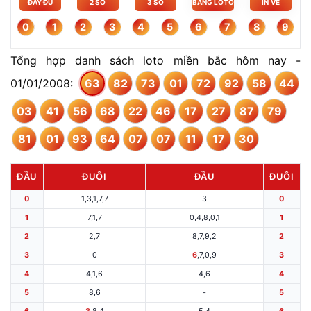
ĐẦY ĐỦ
2 SỐ
3 SỐ
BẢNG LOTO
IN VÉ
0
1
2
3
4
5
6
7
8
9
Tổng hợp danh sách loto miền bắc hôm nay -
01/01/2008:
63
82
73
01
72
92
58
44
03
41
56
68
22
46
17
27
87
79
81
01
93
64
07
07
11
17
30
ĐẦU
ĐUÔI
ĐẦU
ĐUÔI
0
1,3,1,7,7
3
0
1
7,1,7
0,4,8,0,1
1
2
2,7
8,7,9,2
2
3
0
6
,7,0,9
3
4
4,1,6
4,6
4
5
8,6
-
5