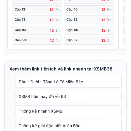
13
13
Cặp 13:
Cặp 46:
Cặp
lần
lần
13
13
Cặp 75:
Cặp 83:
Cặ
lần
lần
12
12
Cặp 10:
Cặp 19:
Cặ
lần
lần
12
12
Cặp 50:
Cặp 52:
Cặ
lần
lần
Xem thêm link tiện ích và link nhanh tại XSMB38
Đầu - Đuôi - Tổng Lô Tô Miền Bắc
XSMB hôm nay đề về 63
Thống kê nhanh XSMB
Thống kê giải đặc biệt miền Bắc