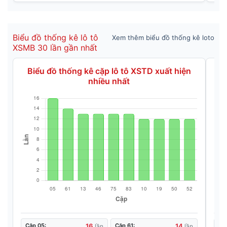
Biểu đồ thống kê lô tô
Xem thêm biểu đồ thống kê loto
XSMB 30 lần gần nhất
Biểu đồ thống kê cặp lô tô XSTD xuất hiện
Bi
nhiều nhất
16
14
Cặp 05:
Cặp 61:
Cặp
lần
lần