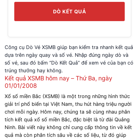
DÒ KẾT QUẢ
Công cụ Dò Vé XSMB giúp bạn kiểm tra nhanh kết quả
dựa trên ngày quay và số vé. Nhập đúng ngày dò và
số vé, sau đó bấm “Dò Kết Quả” để xem vé của bạn có
trúng thưởng hay không.
Kết quả XSMB hôm nay – Thứ Ba, ngày
01/01/2008
Xổ số miền Bắc (XSMB) là một trong những hình thức
giải trí phổ biến tại Việt Nam, thu hút hàng triệu người
chơi mỗi ngày. Hôm nay, chúng ta sẽ cùng nhau phân
tích kết quả xổ số miền Bắc, đặc biệt là từ đài Quảng
Ninh. Bài viết này không chỉ cung cấp thông tin về kết
quả mà còn phân tích sâu về các số liệu, từ đó giúp