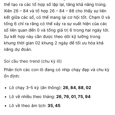
thể tạo ra các tổ hợp số lặp lại, tăng khả năng trúng.
Xiên 26 – 84 và tổ hợp 26 – 84 – 88 cho thấy sự liên
kết giữa các số, có thể mang lại cơ hội tốt. Chạm 0 và
tổng 6 chỉ ra rằng có thể xảy ra sự xuất hiện của các
số liên quan đến 0 và tổng giá trị 6 trong hai ngày tới.
Sự kết hợp này cần được theo dõi kỹ lưỡng trong
khung thời gian 02 khung 2 ngày để tối ưu hóa khả
năng dự đoán.
Soi cầu theo trend (chu kỳ lô)
Phân tích các con lô đang có nhịp chạy đẹp và chu kỳ
ổn định:
Lô chạy 3–5 kỳ (ăn thông):
26, 84, 88, 02
Lô về nhiều theo tháng:
26, 76, 01, 75, 94
Lô về theo âm lịch:
35, 45