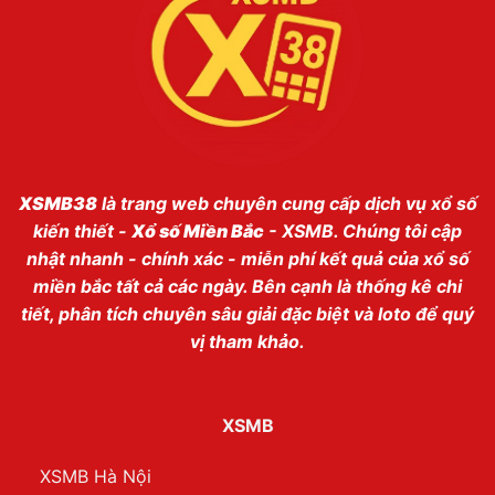
XSMB38
là trang web chuyên cung cấp dịch vụ xổ số
kiến thiết -
Xổ số Miền Bắc
- XSMB. Chúng tôi cập
nhật nhanh - chính xác - miễn phí kết quả của xổ số
miền bắc tất cả các ngày. Bên cạnh là thống kê chi
tiết, phân tích chuyên sâu giải đặc biệt và loto để quý
vị tham khảo.
XSMB
XSMB Hà Nội