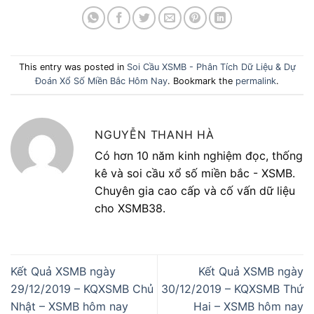
This entry was posted in
Soi Cầu XSMB - Phân Tích Dữ Liệu & Dự
Đoán Xổ Số Miền Bắc Hôm Nay
. Bookmark the
permalink
.
NGUYỄN THANH HÀ
Có hơn 10 năm kinh nghiệm đọc, thống
kê và soi cầu xổ số miền bắc - XSMB.
Chuyên gia cao cấp và cố vấn dữ liệu
cho XSMB38.
Kết Quả XSMB ngày
Kết Quả XSMB ngày
29/12/2019 – KQXSMB Chủ
30/12/2019 – KQXSMB Thứ
Nhật – XSMB hôm nay
Hai – XSMB hôm nay