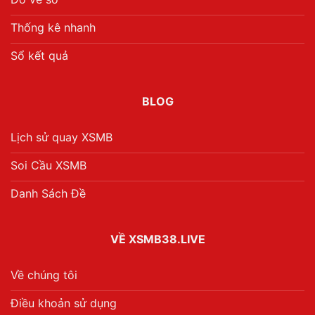
Thống kê nhanh
Sổ kết quả
BLOG
Lịch sử quay XSMB
Soi Cầu XSMB
Danh Sách Đề
VỀ XSMB38.LIVE
Về chúng tôi
Điều khoản sử dụng