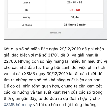
Kết quả xổ số miền Bắc ngày 29/12/2019 đã ghi nhận
giải đặc biệt với mã số 31701, đề 01 và giải nhất là
22760. Những con số này mang lại nhiều tín hiệu thú vị
cho các nhà đầu tư. Trong bối cảnh đó, việc phân tích
và soi cầu XSMB ngày 30/12/2019 là rất cần thiết để
tìm ra những con số có khả năng xuất hiện cao hơn.
Để có cái nhìn tổng quan hơn, chúng ta cần xem xét
các xu hướng và tần suất xuất hiện của các số trong
thời gian gần đây, từ đó đưa ra dự đoán hợp lý cho
XSMB hôm nay
và tối ưu hóa cơ hội trúng thưởng.