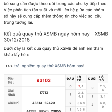
bổ sung cần được theo dõi trong các chu kỳ tiếp theo.
Việc phân tích tần suất và mối liên hệ giữa các nhóm
số này sẽ cung cấp thêm thông tin cho việc soi cầu
trong tương lai.
Kết quả quay thử XSMB ngày hôm nay – XSMB
30/12/2018
Dưới đây là kết quả quay thử XSMB để anh em tham
khảo lấy hên:
->>>
trải nghiệm quay thử XSMB hôm nay
!
LÔ
LÔ
Đặc
ĐẦU
ĐUÔI
931
03
TÔ
TÔ
Biệt
0
3
, 4
2, 5,
0
6
Giải
17713
3, 3,
Nhất
1
4, 8
1
3, 4
Giải Nhì
48513
62420
2
0, 6, 9
6, 8,
2
9
3
1, 5, 8
41293
99573
23855