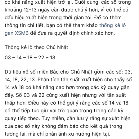
có khả năng xuất hiện trở lại. Cuối cùng, các số trong
khoảng 12–13 ngày cần được chú ý hơn, vì có thể có
dấu hiệu xuất hiện trong thời gian tới. Để có thêm
thông tin chi tiết, bạn có thể tham khảo
thống kê lô
gan XSMB
để đưa ra quyết định chính xác hơn.
Thống kê lô theo Chủ Nhật
03 – 14 – 18 – 22 – 13
Dữ liệu xổ số miền Bắc cho Chủ Nhật gồm các số: 03,
14, 18, 22, 13. Phân tích tần suất xuất hiện cho thấy số
14 và 18 có khả năng cao hơn trong các kỳ quay gần
đây. Số 03 và 22 cũng xuất hiện nhưng với tần suất
thấp hơn. Điều này có thể gợi ý rằng các số 14 và 18
có thể tiếp tục giữ vai trò quan trọng trong các kỳ
quay tiếp theo. Tuy nhiên, cần lưu ý rằng sự xuất hiện
của các số này không đảm bảo cho kết quả trong
tương lai, mà chỉ phản ánh xu hướng hiện tại.