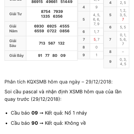
86915
49661
51449
4
2, 5
4
9
1, 2,
8754
7939
Giải Tư
4, 5,
5
3, 5,
1335
6356
5
6, 6,
7
7, 9
Giải
6930
6925
4555
6
5, 5
Năm
6559
0722
0856
6
1, 7
0, 1,
7
5
, 7
7
5, 6,
Giải
713
567
132
7
Sáu
8
0
8
–
9
1
Giải Bảy
91
77
80
09
0, 3,
9
4, 5
Phân tích KQXSMB hôm qua ngày – 29/12/2018:
Soi cầu pascal và nhận định XSMB hôm qua của lần
quay trước (29/12/2018):
Cầu báo
09
➞ Kết quả:
Nổ 1 nháy
Cầu báo
90
➞ Kết quả:
Không về