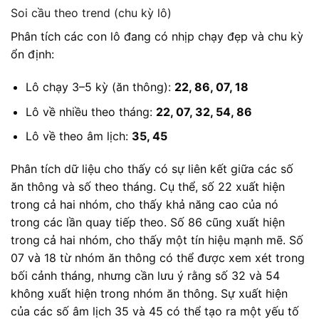
Soi cầu theo trend (chu kỳ lô)
Phân tích các con lô đang có nhịp chạy đẹp và chu kỳ
ổn định:
Lô chạy 3–5 kỳ (ăn thông):
22, 86, 07, 18
Lô về nhiều theo tháng:
22, 07, 32, 54, 86
Lô về theo âm lịch:
35, 45
Phân tích dữ liệu cho thấy có sự liên kết giữa các số
ăn thông và số theo tháng. Cụ thể, số 22 xuất hiện
trong cả hai nhóm, cho thấy khả năng cao của nó
trong các lần quay tiếp theo. Số 86 cũng xuất hiện
trong cả hai nhóm, cho thấy một tín hiệu mạnh mẽ. Số
07 và 18 từ nhóm ăn thông có thể được xem xét trong
bối cảnh tháng, nhưng cần lưu ý rằng số 32 và 54
không xuất hiện trong nhóm ăn thông. Sự xuất hiện
của các số âm lịch 35 và 45 có thể tạo ra một yếu tố