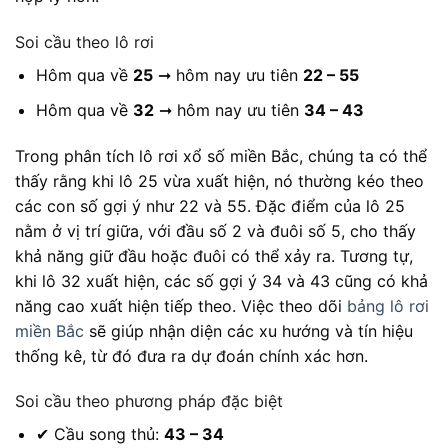
Soi cầu theo lô rơi
Hôm qua về
25
➞ hôm nay ưu tiên
22 – 55
Hôm qua về
32
➞ hôm nay ưu tiên
34 – 43
Trong phân tích lô rơi xổ số miền Bắc, chúng ta có thể
thấy rằng khi lô 25 vừa xuất hiện, nó thường kéo theo
các con số gợi ý như 22 và 55. Đặc điểm của lô 25
nằm ở vị trí giữa, với đầu số 2 và đuôi số 5, cho thấy
khả năng giữ đầu hoặc đuôi có thể xảy ra. Tương tự,
khi lô 32 xuất hiện, các số gợi ý 34 và 43 cũng có khả
năng cao xuất hiện tiếp theo. Việc theo dõi
bảng lô rơi
miền Bắc
sẽ giúp nhận diện các xu hướng và tín hiệu
thống kê, từ đó đưa ra dự đoán chính xác hơn.
Soi cầu theo phương pháp đặc biệt
✔ Cầu song thủ:
43 – 34