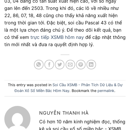
03, 04 đang có tần suất xuất hiện cao, với số ngày
gan lên đến 2503. Trong khi đó, các lô về nhiều như
22, 86, 07, 18, 48 cũng cho thấy khả năng xuất hiện
trong thời gian tới. Đặc biệt, soi cầu Pascal 43 có thể
là một lựa chọn đáng chú ý. Để theo dõi kết quả, bạn
có thể xem
trực tiếp XSMB hôm nay
để cập nhật thông
tin mới nhất và đưa ra quyết định hợp lý.
This entry was posted in
Soi Cầu XSMB - Phân Tích Dữ Liệu & Dự
Đoán Xổ Số Miền Bắc Hôm Nay
. Bookmark the
permalink
.
NGUYỄN THANH HÀ
Có hơn 10 năm kinh nghiệm đọc, thống
kê và soi cầu xổ số miền bắc - XSMB.