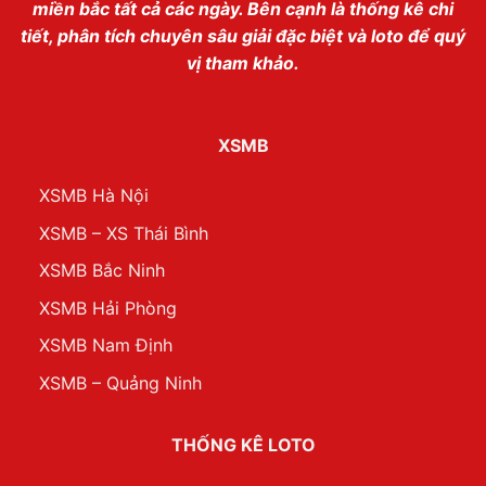
miền bắc tất cả các ngày. Bên cạnh là thống kê chi
tiết, phân tích chuyên sâu giải đặc biệt và loto để quý
vị tham khảo.
XSMB
XSMB Hà Nội
XSMB – XS Thái Bình
XSMB Bắc Ninh
XSMB Hải Phòng
XSMB Nam Định
XSMB – Quảng Ninh
XSMB Thứ Hai
THỐNG KÊ LOTO
XSMB Thứ Ba