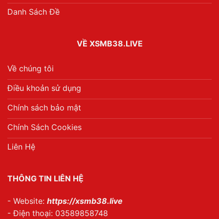
Danh Sách Đề
VỀ XSMB38.LIVE
Về chúng tôi
Điều khoản sử dụng
Chính sách bảo mật
Chính Sách Cookies
Liên Hệ
THÔNG TIN LIÊN HỆ
- Website:
https://xsmb38.live
- Điện thoại: 03589858748