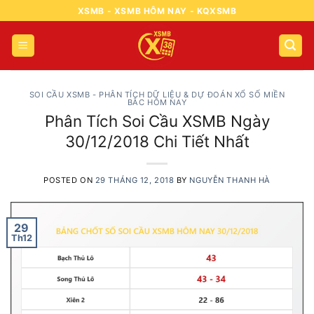
Skip
XSMB - XSMB HÔM NAY - KQXSMB
to
content
SOI CẦU XSMB - PHÂN TÍCH DỮ LIỆU & DỰ ĐOÁN XỔ SỐ MIỀN
BẮC HÔM NAY
Phân Tích Soi Cầu XSMB Ngày
30/12/2018 Chi Tiết Nhất
POSTED ON
29 THÁNG 12, 2018
BY
NGUYỄN THANH HÀ
29
Th12