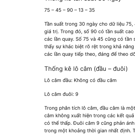
75 – 45 – 90 – 13 – 35
Tần suất trong 30 ngày cho dữ liệu 75,
giá trị. Trong đó, số 90 có tần suất ca
các lần quay. Số 75 và 45 cũng có tần s
thấy sự khác biệt rõ rệt trong khả năn
các lần quay tiếp theo, đáng để theo dõ
Thống kê lô câm (đầu – đuôi)
Lô câm đầu: Không có đầu câm
Lô câm đuôi: 9
Trong phân tích lô câm, đầu câm là một
câm không xuất hiện trong các kết quả 
có thể thấp. Đuôi câm 9 cũng phản ánh 
trong một khoảng thời gian nhất định. T