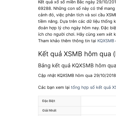
Kết quả xổ số miền Bắc ngày 29/10/2018 
69288. Những con số này có thể mang l
cảnh đó, việc phân tích và soi cầu XSM
tiềm năng. Dựa trên các dữ liệu thống 
đoán hợp lý cho ngày hôm nay. Đặc biệt
ích cho người chơi. Hãy cùng xem xét k
Tham khảo thêm thông tin tại
KQXSMB
Kết quả XSMB hôm qua 
Bảng kết quả KQXSMB hôm qua 
Cập nhật KQXSMB hôm qua 29/10/2018 
Các bạn xem lại
tổng hợp sổ kết quả 
Đặc Biệt
Giải Nhất