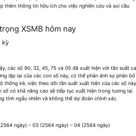
p thêm thông tin hữu ích cho việc nghiên cứu và soi cầu
 trọng XSMB hôm nay
 kỳ
, các số 90, 32, 45, 75 và 05 đã xuất hiện với tần suất ca
ớng lặp lại của các con số này, có thể phản ánh sự phân bố
ộ thống kê, việc theo dõi tần suất xuất hiện của các số nà
 số có khả năng cao sẽ tiếp tục xuất hiện trong tương lai.
ng tính ngẫu nhiên và không thể dự đoán chính xác.
(2564 ngày) – 03 (2564 ngày) – 04 (2564 ngày)