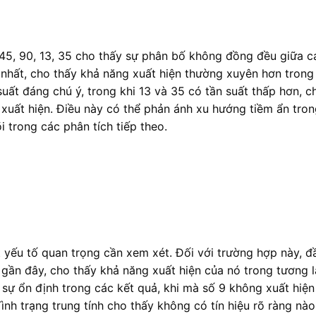
 45, 90, 13, 35 cho thấy sự phân bố không đồng đều giữa c
o nhất, cho thấy khả năng xuất hiện thường xuyên hơn trong
uất đáng chú ý, trong khi 13 và 35 có tần suất thấp hơn, c
g xuất hiện. Điều này có thể phản ánh xu hướng tiềm ẩn tro
i trong các phân tích tiếp theo.
 yếu tố quan trọng cần xem xét. Đối với trường hợp này, đ
gần đây, cho thấy khả năng xuất hiện của nó trong tương l
sự ổn định trong các kết quả, khi mà số 9 không xuất hiện
ình trạng trung tính cho thấy không có tín hiệu rõ ràng nào