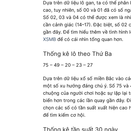
Dựa trên dữ liệu lô gan, ta có thể phân
cao, tuy nhiên, số 00 và 01 đã có số ng
Số 02, 03 và 04 có thể được xem là nhữ
cần cảnh giác (14–17). Đặc biệt, số 02 
gần đây. Để tìm hiểu thêm về tình hình 
XSMB
để có cái nhìn tổng quan hơn.
Thống kê lô theo Thứ Ba
75 – 49 – 20 – 23 – 27
Dựa trên dữ liệu xổ số miền Bắc vào cá
một số xu hướng đáng chú ý. Số 75 và 4
chuộng của người chơi hoặc sự lặp lại t
biến hơn trong các lần quay gần đây. Đ
chọn các số có tần suất xuất hiện cao h
để tìm kiếm cơ hội.
Thống kê tần suất 30 ngày