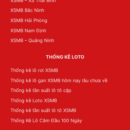
XSMB – XS Thái Bình
XSMB Bắc Ninh
XSMB Hải Phòng
XSMB Nam Định
XSMB – Quảng Ninh
XSMB Thứ Hai
THỐNG KÊ LOTO
XSMB Thứ Ba
Thống kê lô rơi XSMB
XSMB Thứ Tư
Thống kê lô gan XSMB hôm nay lâu chưa về
XSMB Thứ Năm
Thống kê tần suất lô tô cặp
XSMB Thứ Sáu
Thống kê Loto XSMB
XSMB Thứ Bảy
Thống kê tần suất lô tô XSMB
XSMB Chủ Nhật
Thống Kê Lô Câm Đầu 100 Ngày