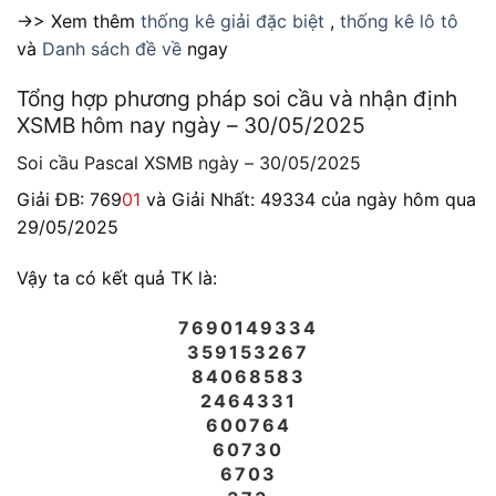
->> Xem thêm
thống kê giải đặc biệt
,
thống kê lô tô
và
Danh sách đề về
ngay
Tổng hợp phương pháp soi cầu và nhận định
XSMB hôm nay ngày – 30/05/2025
Soi cầu Pascal XSMB ngày – 30/05/2025
Giải ĐB: 769
01
và Giải Nhất: 49334 của ngày hôm qua
29/05/2025
Vậy ta có kết quả TK là:
7690149334
359153267
84068583
2464331
600764
60730
6703