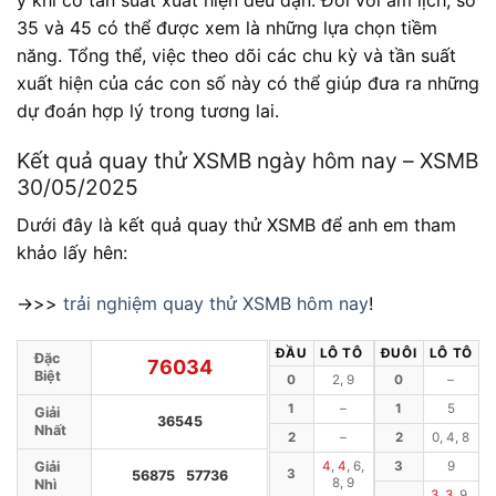
35 và 45 có thể được xem là những lựa chọn tiềm
năng. Tổng thể, việc theo dõi các chu kỳ và tần suất
xuất hiện của các con số này có thể giúp đưa ra những
dự đoán hợp lý trong tương lai.
Kết quả quay thử XSMB ngày hôm nay – XSMB
30/05/2025
Dưới đây là kết quả quay thử XSMB để anh em tham
khảo lấy hên:
->>>
trải nghiệm quay thử XSMB hôm nay
!
ĐẦU
LÔ TÔ
ĐUÔI
LÔ TÔ
Đặc
760
34
Biệt
0
2, 9
0
–
1
–
1
5
Giải
36545
Nhất
2
–
2
0, 4, 8
Giải
4
,
4
, 6,
3
9
3
56875
57736
8, 9
Nhì
3
,
3
, 9,