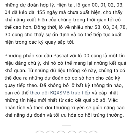
những dự đoán hợp lý. Hiện tại, lô gan 00, 01, 02, 03,
04 đã kéo dài 155 ngày mà chưa xuất hiện, cho thấy
khả năng xuất hiện của chúng trong thời gian tới có
thể cao hơn. Đồng thời, lô về nhiều như 58, 03, 34, 78,
30 cũng cho thấy sự ổn định và có thể tiếp tục xuất
hiện trong các kỳ quay sắp tới.
Phương pháp soi cầu Pascal với lô 00 cũng là một tín
hiệu đáng chú ý, khi nó có thể mang lại những kết quả
khả quan. Từ những dữ liệu thống kê này, chúng ta có
thể đưa ra những dự đoán có cơ sở hơn cho các kỳ
quay tiếp theo. Để không bỏ lỡ bất kỳ thông tin nào,
bạn có thể
theo dõi KQXSMB trực tiếp
và cập nhật
những tín hiệu mới nhất từ các kết quả xổ số. Việc
phân tích và theo dõi thường xuyên sẽ giúp nâng cao
khả năng dự đoán và tối ưu hóa cơ hội trúng thưởng.