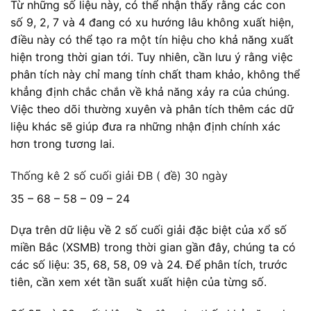
Từ những số liệu này, có thể nhận thấy rằng các con
số 9, 2, 7 và 4 đang có xu hướng lâu không xuất hiện,
điều này có thể tạo ra một tín hiệu cho khả năng xuất
hiện trong thời gian tới. Tuy nhiên, cần lưu ý rằng việc
phân tích này chỉ mang tính chất tham khảo, không thể
khẳng định chắc chắn về khả năng xảy ra của chúng.
Việc theo dõi thường xuyên và phân tích thêm các dữ
liệu khác sẽ giúp đưa ra những nhận định chính xác
hơn trong tương lai.
Thống kê 2 số cuối giải ĐB ( đề) 30 ngày
35 – 68 – 58 – 09 – 24
Dựa trên dữ liệu về 2 số cuối giải đặc biệt của xổ số
miền Bắc (XSMB) trong thời gian gần đây, chúng ta có
các số liệu: 35, 68, 58, 09 và 24. Để phân tích, trước
tiên, cần xem xét tần suất xuất hiện của từng số.