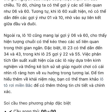
chiều. Từ đó, chúng ta có thể gợi ý các số liên quan
như 06 và 60. Tương tự, khi lô 60 xuất hiện, nó có thể
dẫn đến các gợi ý như 01 và 10, nhờ vào sự liên kết
giữa đầu và đuôi.
Ngoài ra, lô 10 cũng mang lại gợi ý 06 và 60, cho thấy
hiện tượng chuỗi có thể kéo theo các số liên quan
trong thời gian ngắn. Đặc biệt, lô 23 có thể dẫn đến
34 và 43, trong khi lô 25 gợi ý 22 và 55. Việc phân
tích tần suất xuất hiện của các lô này dựa trên kinh
nghiệm và thống kê lịch sử sẽ giúp người chơi có cái
nhìn rõ ràng hơn về xu hướng trong tương lai. Để tìm
hiểu thêm về khái niệm này, bạn có thể tham khảo
lô
tô rơi miền Bắc
để có thêm thông tin chi tiết và chính
xác.
Soi cầu theo phương pháp đặc biệt
✔ Cầu song thủ:
00 – 00