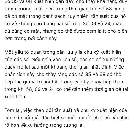
Số 35 và 68 xuất hiện gần đây, cho thấy khả năng duy
trì xu hướng xuất hiện trong thời gian tới. Số 58 cũng
đã có mặt trong danh sách, tuy nhiên, tần suất của nó
có vẻ không cao bằng hai số trên. Số 09 và 24, mặc
dù cũng có mặt, nhưng có thể được xem là ít phổ biến
hơn trong bối cảnh này.
Một yếu tố quan trọng cần lưu ý là chu kỳ xuất hiện
của các số. Nếu nhìn vào lịch sử, các số có xu hướng
quay trở lại sau một khoảng thời gian nhất định. Việc
phân tích này cho thấy rằng các số 35 và 68 có thể
tiếp tục giữ vị trí nổi bật trong các kỳ quay tiếp theo,
trong khi 58, 09 và 24 có thể cần thêm thời gian để tái
xuất hiện.
Tóm lại, việc theo dõi tần suất và chu kỳ xuất hiện của
các số cuối giải đặc biệt sẽ giúp người chơi có cái nhìn
rõ hơn về xu hướng trong tương lai.