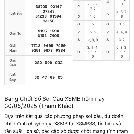
4
2, 5, 7,
9
4
68799
93147
7, 7
27247
4, 6, 7,
Giải Ba
5
81238
01394
5
1, 6
9
24156
6
5
6
3, 5
9195
1594
7
5, 8
7
4, 4, 4
Giải Tư
6193
7409
8
2, 9, 9
8
3, 7
Giải
7742
9499
7489
3, 4, 4,
0, 3, 8,
Năm
9251
9678
9334
9
5, 9, 9,
9
8, 9, 9,
9
9
Giải
282
999
902
Sáu
Giải
39
47
89
65
Bảy
Bảng Chốt Số Soi Cầu XSMB hôm nay
30/05/2025 (Tham Khảo)
Dựa trên kết quả các phương pháp soi cầu, dự đoán,
nhận định chuyên gia XSMB tại XSMB38, tín hiệu và
tần suất lịch sử, các cặp số được chốt mang tính tham