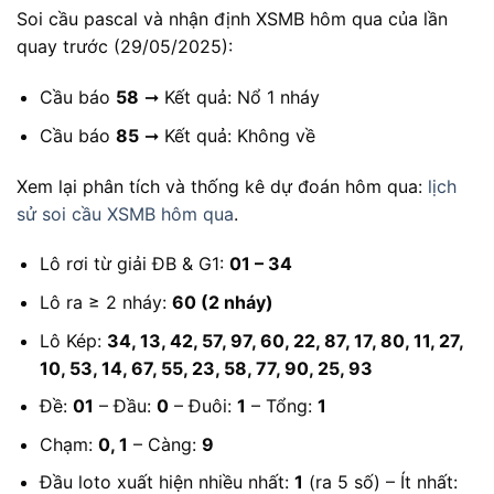
Soi cầu pascal và nhận định XSMB hôm qua của lần
quay trước (29/05/2025):
Cầu báo
58
➞ Kết quả:
Nổ 1 nháy
Cầu báo
85
➞ Kết quả:
Không về
Xem lại phân tích và thống kê dự đoán hôm qua:
lịch
sử soi cầu XSMB hôm qua
.
Lô rơi từ giải ĐB & G1:
01 – 34
Lô ra ≥ 2 nháy:
60 (2 nháy)
Lô Kép:
34, 13, 42, 57, 97, 60, 22, 87, 17, 80, 11, 27,
10, 53, 14, 67, 55, 23, 58, 77, 90, 25, 93
Đề:
01
– Đầu:
0
– Đuôi:
1
– Tổng:
1
Chạm:
0, 1
– Càng:
9
Đầu loto xuất hiện nhiều nhất:
1
(ra 5 số) – Ít nhất: