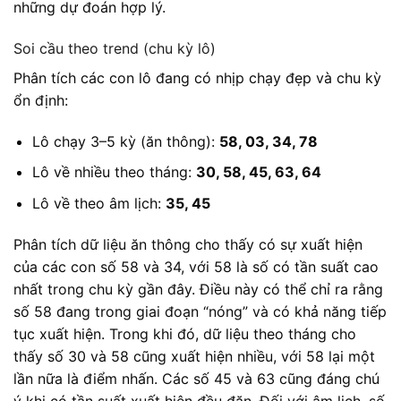
những dự đoán hợp lý.
Soi cầu theo trend (chu kỳ lô)
Phân tích các con lô đang có nhịp chạy đẹp và chu kỳ
ổn định:
Lô chạy 3–5 kỳ (ăn thông):
58, 03, 34, 78
Lô về nhiều theo tháng:
30, 58, 45, 63, 64
Lô về theo âm lịch:
35, 45
Phân tích dữ liệu ăn thông cho thấy có sự xuất hiện
của các con số 58 và 34, với 58 là số có tần suất cao
nhất trong chu kỳ gần đây. Điều này có thể chỉ ra rằng
số 58 đang trong giai đoạn “nóng” và có khả năng tiếp
tục xuất hiện. Trong khi đó, dữ liệu theo tháng cho
thấy số 30 và 58 cũng xuất hiện nhiều, với 58 lại một
lần nữa là điểm nhấn. Các số 45 và 63 cũng đáng chú
ý khi có tần suất xuất hiện đều đặn. Đối với âm lịch, số