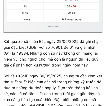
Kết quả xổ số miền Bắc ngày 29/05/2025 đã ghi nhận
giải đặc biệt (GĐB) với số 76901, đề 01 và giải nhất
(G1) là 49334. Những con số này không chỉ mang lại
niềm vui cho người chơi mà còn là nguồn dữ liệu quý
giá để phân tích xu hướng trong ngày hôm nay.
Soi cầu XSMB ngày 30/05/2025, chúng ta cần xem xét
tần suất xuất hiện của các số trong những kỳ trước để
đưa ra những dự đoán hợp lý. Dựa trên thống kê lịch
sử, các số có tần suất cao trong thời gian gần đây có
khả năng tiếp tục xuất hiện. Đặc biệt, những con số
liên quan đến giải GĐB và G1 hôm qua có thể tạo ra tín