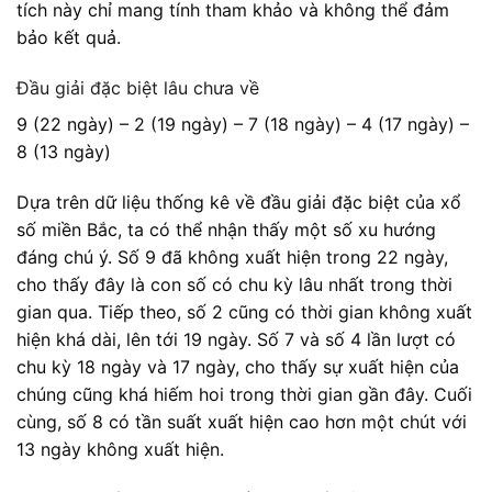
tích này chỉ mang tính tham khảo và không thể đảm
bảo kết quả.
Đầu giải đặc biệt lâu chưa về
9 (22 ngày) – 2 (19 ngày) – 7 (18 ngày) – 4 (17 ngày) –
8 (13 ngày)
Dựa trên dữ liệu thống kê về đầu giải đặc biệt của xổ
số miền Bắc, ta có thể nhận thấy một số xu hướng
đáng chú ý. Số 9 đã không xuất hiện trong 22 ngày,
cho thấy đây là con số có chu kỳ lâu nhất trong thời
gian qua. Tiếp theo, số 2 cũng có thời gian không xuất
hiện khá dài, lên tới 19 ngày. Số 7 và số 4 lần lượt có
chu kỳ 18 ngày và 17 ngày, cho thấy sự xuất hiện của
chúng cũng khá hiếm hoi trong thời gian gần đây. Cuối
cùng, số 8 có tần suất xuất hiện cao hơn một chút với
13 ngày không xuất hiện.