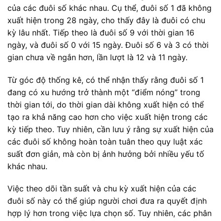
của các đuôi số khác nhau. Cụ thể, đuôi số 1 đã không
xuất hiện trong 28 ngày, cho thấy đây là đuôi có chu
kỳ lâu nhất. Tiếp theo là đuôi số 9 với thời gian 16
ngày, và đuôi số 0 với 15 ngày. Đuôi số 6 và 3 có thời
gian chưa về ngắn hơn, lần lượt là 12 và 11 ngày.
Từ góc độ thống kê, có thể nhận thấy rằng đuôi số 1
đang có xu hướng trở thành một “điểm nóng” trong
thời gian tới, do thời gian dài không xuất hiện có thể
tạo ra khả năng cao hơn cho việc xuất hiện trong các
kỳ tiếp theo. Tuy nhiên, cần lưu ý rằng sự xuất hiện của
các đuôi số không hoàn toàn tuân theo quy luật xác
suất đơn giản, mà còn bị ảnh hưởng bởi nhiều yếu tố
khác nhau.
Việc theo dõi tần suất và chu kỳ xuất hiện của các
đuôi số này có thể giúp người chơi đưa ra quyết định
hợp lý hơn trong việc lựa chọn số. Tuy nhiên, các phân