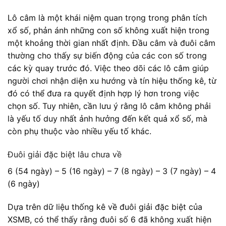
Lô câm là một khái niệm quan trọng trong phân tích
xổ số, phản ánh những con số không xuất hiện trong
một khoảng thời gian nhất định. Đầu câm và đuôi câm
thường cho thấy sự biến động của các con số trong
các kỳ quay trước đó. Việc theo dõi các lô câm giúp
người chơi nhận diện xu hướng và tín hiệu thống kê, từ
đó có thể đưa ra quyết định hợp lý hơn trong việc
chọn số. Tuy nhiên, cần lưu ý rằng lô câm không phải
là yếu tố duy nhất ảnh hưởng đến kết quả xổ số, mà
còn phụ thuộc vào nhiều yếu tố khác.
Đuôi giải đặc biệt lâu chưa về
6 (54 ngày) – 5 (16 ngày) – 7 (8 ngày) – 3 (7 ngày) – 4
(6 ngày)
Dựa trên dữ liệu thống kê về đuôi giải đặc biệt của
XSMB, có thể thấy rằng đuôi số 6 đã không xuất hiện