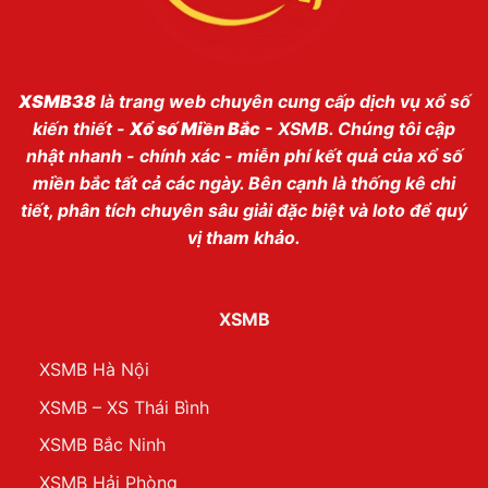
XSMB38
là trang web chuyên cung cấp dịch vụ xổ số
kiến thiết -
Xổ số Miền Bắc
- XSMB. Chúng tôi cập
nhật nhanh - chính xác - miễn phí kết quả của xổ số
miền bắc tất cả các ngày. Bên cạnh là thống kê chi
tiết, phân tích chuyên sâu giải đặc biệt và loto để quý
vị tham khảo.
XSMB
XSMB Hà Nội
XSMB – XS Thái Bình
XSMB Bắc Ninh
XSMB Hải Phòng