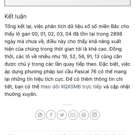
Kết luận
Tổng kết lại, việc phân tích dữ liệu xổ số miền Bắc cho
thấy lô gan 00, 01, 02, 03, 04 đã tồn tại trong 2898
ngày mà chưa về, điều này cho thấy khả năng xuất
hiện của chúng trong thời gian tới là khá cao. Đồng
thời, các lô về nhiều như 19, 52, 56, 91, 13 cũng cần
được chú ý trong các lần quay tiếp theo. Đặc biệt, việc
áp dụng phương pháp soi cầu Pascal 76 có thể mang
lại những tín hiệu tích cực. Để có thêm thông tin chi
tiết, bạn có thể
theo dõi KQXSMB trực tiếp
và cập nhật
thường xuyên.