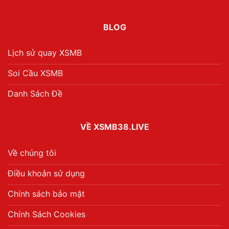
BLOG
Lịch sử quay XSMB
Soi Cầu XSMB
Danh Sách Đề
VỀ XSMB38.LIVE
Về chúng tôi
Điều khoản sử dụng
Chính sách bảo mật
Chính Sách Cookies