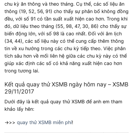
chu kỳ ăn thông và theo tháng. Cụ thể, các số liệu ăn
thông (19, 52, 56, 91) cho thấy sự phân bố không đồng
đều, với số 91 có tần suất xuất hiện cao hơn. Trong khi
đó, dữ liệu theo tháng (55, 98, 47, 30, 86) cho thấy sự
biến động lớn, với số 98 là cao nhất. Đối với âm lịch
(34, 44), các số liệu này có thể cung cấp thêm thông
tin về xu hướng trong các chu kỳ tiếp theo. Việc phân
tích sâu hơn về mối liên hệ giữa các chu kỳ này có thể
giúp xác định các số có khả năng xuất hiện cao hơn
trong tương lai.
Kết quả quay thử XSMB ngày hôm nay – XSMB
29/11/2017
Dưới đây là kết quả quay thử XSMB để anh em tham
khảo lấy hên:
->>>
quay thử XSMB miễn phí
!