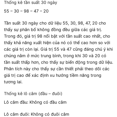
Thống kê tần suất 30 ngày
55 – 30 – 98 – 47 – 20
Tần suất 30 ngày cho dữ liệu 55, 30, 98, 47, 20 cho
thấy sự phân bố không đồng đều giữa các giá trị.
Trong đó, giá trị 98 nổi bật với tần suất cao nhất, cho
thấy khả năng xuất hiện của nó có thể cao hơn so với
các giá trị còn lại. Giá trị 55 và 47 cũng đáng chú ý khi
chúng nằm ở mức trung bình, trong khi 30 và 20 có
tần suất thấp hơn, cho thấy sự biến động trong dữ liệu.
Phân tích này cho thấy sự cần thiết phải theo dõi các
giá trị cao để xác định xu hướng tiềm năng trong
tương lai.
Thống kê lô câm (đầu – đuôi)
Lô câm đầu: Không có đầu câm
Lô câm đuôi: Không có đuôi câm