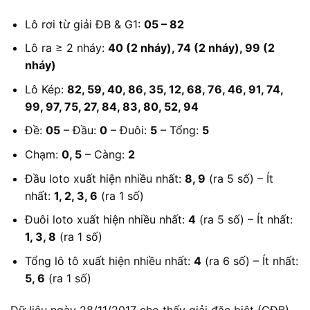
Lô rơi từ giải ĐB & G1:
05 – 82
Lô ra ≥ 2 nháy:
40 (2 nháy), 74 (2 nháy), 99 (2
nháy)
Lô Kép:
82, 59, 40, 86, 35, 12, 68, 76, 46, 91, 74,
99, 97, 75, 27, 84, 83, 80, 52, 94
Đề:
05
– Đầu:
0
– Đuôi:
5
– Tổng:
5
Chạm:
0, 5
– Càng:
2
Đầu loto xuất hiện nhiều nhất:
8, 9
(ra 5 số) – Ít
nhất:
1, 2, 3, 6
(ra 1 số)
Đuôi loto xuất hiện nhiều nhất:
4
(ra 5 số) – Ít nhất:
1, 3, 8
(ra 1 số)
Tổng lô tô xuất hiện nhiều nhất:
4
(ra 6 số) – Ít nhất:
5, 6
(ra 1 số)
Dữ liệu ngày 28/11/2017 cho thấy giải đặc biệt (GĐB)