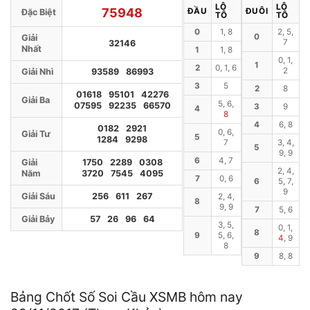
LÔ
LÔ
759
48
ĐẦU
ĐUÔI
Đặc Biệt
TÔ
TÔ
0
1, 8
2, 5,
0
Giải
7
32146
Nhất
1
1, 8
0, 1,
1
2
0, 1, 6
2
Giải Nhì
93589
86993
3
5
2
8
01618
95101
42276
Giải Ba
5, 6,
07595
92235
66570
3
9
4
8
4
6, 8
0182
2921
0, 6,
Giải Tư
5
1284
9298
7
3, 4,
5
9, 9
6
4, 7
Giải
1750
2289
0308
2, 4,
Năm
3720
7545
4095
7
0, 6
6
5, 7,
9
Giải Sáu
256
611
267
2, 4,
8
9, 9
7
5, 6
Giải Bảy
57
26
96
64
3, 5,
0, 1,
8
9
5, 6,
4
, 9
8
9
8, 8
Bảng Chốt Số Soi Cầu XSMB hôm nay