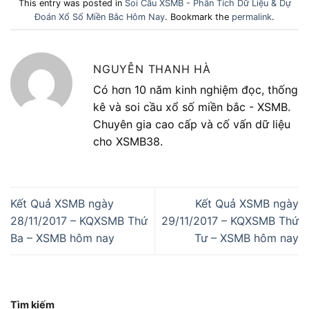
This entry was posted in
Soi Cầu XSMB - Phân Tích Dữ Liệu & Dự
Đoán Xổ Số Miền Bắc Hôm Nay
. Bookmark the
permalink
.
NGUYỄN THANH HÀ
Có hơn 10 năm kinh nghiệm đọc, thống
kê và soi cầu xổ số miền bắc - XSMB.
Chuyên gia cao cấp và cố vấn dữ liệu
cho XSMB38.
Kết Quả XSMB ngày
Kết Quả XSMB ngày
28/11/2017 – KQXSMB Thứ
29/11/2017 – KQXSMB Thứ
Ba – XSMB hôm nay
Tư – XSMB hôm nay
Tìm kiếm