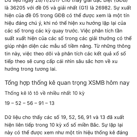
là 36205 với đề 05 và giải nhất (G1) là 26982. Sự xuất
hiện của đề 05 trong GĐB có thể được xem là một tín
hiệu đáng chú ý, khi nó thể hiện xu hướng lặp lại của
các số trong các kỳ quay trước. Việc phân tích tần
suất xuất hiện của các số trong các giải thưởng có thể
giúp nhận diện các mẫu số tiềm năng. Từ những thông
tin này, việc theo dõi và phân tích các kết quả xổ số
tiếp theo sẽ cung cấp cái nhìn sâu sắc hơn về xu
hướng trong tương lai.
Tổng hợp thống kê quan trọng XSMB hôm nay
Thống kê lô tô về nhiều nhất 10 kỳ
19 – 52 – 56 – 91 – 13
Dữ liệu cho thấy các số 19, 52, 56, 91 và 13 đã xuất
hiện liên tiếp trong 10 kỳ xổ số miền Bắc. Sự lặp lại
này có thể được xem như một tín hiệu thống kê đáng