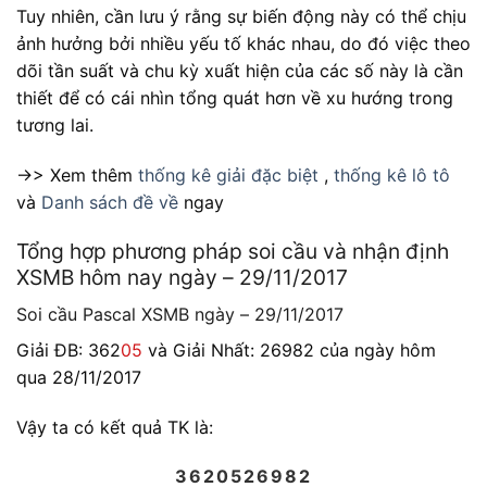
Tuy nhiên, cần lưu ý rằng sự biến động này có thể chịu
ảnh hưởng bởi nhiều yếu tố khác nhau, do đó việc theo
dõi tần suất và chu kỳ xuất hiện của các số này là cần
thiết để có cái nhìn tổng quát hơn về xu hướng trong
tương lai.
->> Xem thêm
thống kê giải đặc biệt
,
thống kê lô tô
và
Danh sách đề về
ngay
Tổng hợp phương pháp soi cầu và nhận định
XSMB hôm nay ngày – 29/11/2017
Soi cầu Pascal XSMB ngày – 29/11/2017
Giải ĐB: 362
05
và Giải Nhất: 26982 của ngày hôm
qua 28/11/2017
Vậy ta có kết quả TK là:
3620526982