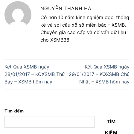
NGUYỄN THANH HÀ
Có hơn 10 năm kinh nghiệm đọc, thống
kê và soi cầu xổ số miền bắc - XSMB.
Chuyên gia cao cấp và cố vấn dữ liệu
cho XSMB38.
Kết Quả XSMB ngày
Kết Quả XSMB ngày
28/01/2017 – KQXSMB Thứ
29/01/2017 – KQXSMB Chủ
Bảy – XSMB hôm nay
Nhật – XSMB hôm nay
Tìm kiếm
TÌM
KIẾM