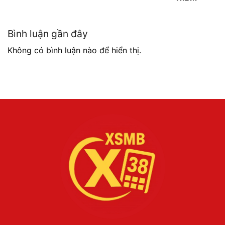
Bình luận gần đây
Không có bình luận nào để hiển thị.