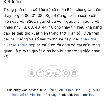
Kết luận
Trong phân tích dữ liệu xổ số miền Bắc, chúng ta nhận
thấy lô gan 00, 01, 02, 03, 04 đang có tần suất xuất
hiện cao với 3202 ngày chưa về. Ngược lại, các lô về
nhiều như 13, 63, 40, 44, 46 cho thấy tín hiệu khả năng
cao sẽ tiếp tục xuất hiện trong thời gian tới. Dựa trên
các xu hướng và số liệu thống kê này, việc
theo dõi
KQXSMB trực tiếp
sẽ giúp người chơi có cái nhìn tổng
quan và đưa ra quyết định hợp lý hơn trong việc chọn
số.
This entry was posted in
Soi Cầu XSMB - Phân Tích Dữ Liệu & Dự
Đoán Xổ Số Miền Bắc Hôm Nay
. Bookmark the
permalink
.