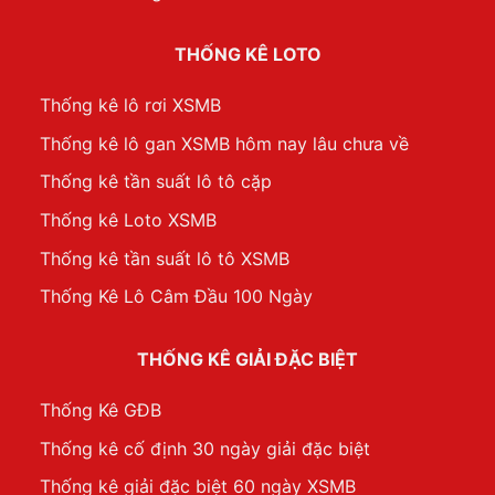
XSMB Thứ Hai
THỐNG KÊ LOTO
XSMB Thứ Ba
Thống kê lô rơi XSMB
XSMB Thứ Tư
Thống kê lô gan XSMB hôm nay lâu chưa về
XSMB Thứ Năm
Thống kê tần suất lô tô cặp
XSMB Thứ Sáu
Thống kê Loto XSMB
XSMB Thứ Bảy
Thống kê tần suất lô tô XSMB
XSMB Chủ Nhật
Thống Kê Lô Câm Đầu 100 Ngày
Thống Kê Lô Câm Đuôi MB 100 Ngày
THỐNG KÊ GIẢI ĐẶC BIỆT
Thống kê xiên 3
Thống Kê GĐB
Thống kê & soi cầu xiên 2
Thống kê cố định 30 ngày giải đặc biệt
Thống kê Lô Xiên 4
Thống kê giải đặc biệt 60 ngày XSMB
Thống kê đầu đuôi tổng lô tô