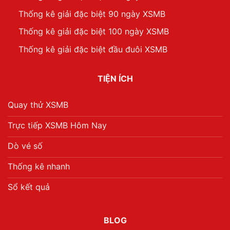
Thống kê giải đặc biệt 90 ngày XSMB
Thống kê giải đặc biệt 100 ngày XSMB
Thống kê giải đặc biệt đầu đuôi XSMB
Thống kê tổng giải đặc biệt XSMB
TIỆN ÍCH
Thống kê giải đặc biệt theo năm XSMB
Thống kê giải đặc biệt theo tháng XSMB
Quay thử XSMB
Thống kê giải đặc biệt theo tuần XSMB
Trực tiếp XSMB Hôm Nay
Dò vé số
Thống kê nhanh
Sổ kết quả
BLOG