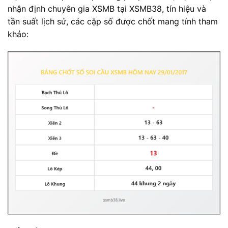
nhận định chuyên gia XSMB tại XSMB38, tín hiệu và
tần suất lịch sử, các cặp số được chốt mang tính tham
khảo: