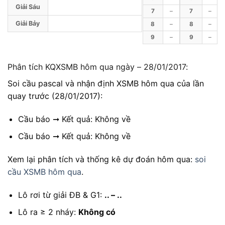
Giải Sáu
7
–
7
–
Giải Bảy
8
–
8
–
9
–
9
–
Phân tích KQXSMB hôm qua ngày – 28/01/2017:
Soi cầu pascal và nhận định XSMB hôm qua của lần
quay trước (28/01/2017):
Cầu báo
➞ Kết quả:
Không về
Cầu báo
➞ Kết quả:
Không về
Xem lại phân tích và thống kê dự đoán hôm qua:
soi
cầu XSMB hôm qua
.
Lô rơi từ giải ĐB & G1:
.. – ..
Lô ra ≥ 2 nháy:
Không có