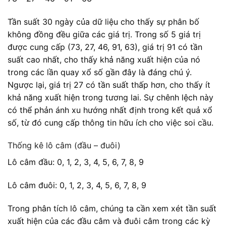
Tần suất 30 ngày của dữ liệu cho thấy sự phân bố
không đồng đều giữa các giá trị. Trong số 5 giá trị
được cung cấp (73, 27, 46, 91, 63), giá trị 91 có tần
suất cao nhất, cho thấy khả năng xuất hiện của nó
trong các lần quay xổ số gần đây là đáng chú ý.
Ngược lại, giá trị 27 có tần suất thấp hơn, cho thấy ít
khả năng xuất hiện trong tương lai. Sự chênh lệch này
có thể phản ánh xu hướng nhất định trong kết quả xổ
số, từ đó cung cấp thông tin hữu ích cho việc soi cầu.
Thống kê lô câm (đầu – đuôi)
Lô câm đầu: 0, 1, 2, 3, 4, 5, 6, 7, 8, 9
Lô câm đuôi: 0, 1, 2, 3, 4, 5, 6, 7, 8, 9
Trong phân tích lô câm, chúng ta cần xem xét tần suất
xuất hiện của các đầu câm và đuôi câm trong các kỳ