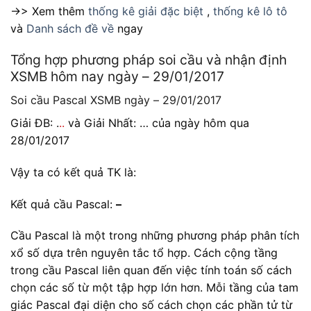
->> Xem thêm
thống kê giải đặc biệt
,
thống kê lô tô
và
Danh sách đề về
ngay
Tổng hợp phương pháp soi cầu và nhận định
XSMB hôm nay ngày – 29/01/2017
Soi cầu Pascal XSMB ngày – 29/01/2017
Giải ĐB: .
..
và Giải Nhất: … của ngày hôm qua
28/01/2017
Vậy ta có kết quả TK là:
Kết quả cầu Pascal:
–
Cầu Pascal là một trong những phương pháp phân tích
xổ số dựa trên nguyên tắc tổ hợp. Cách cộng tầng
trong cầu Pascal liên quan đến việc tính toán số cách
chọn các số từ một tập hợp lớn hơn. Mỗi tầng của tam
giác Pascal đại diện cho số cách chọn các phần tử từ